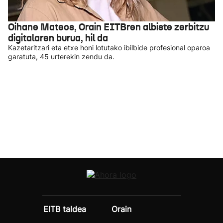
Oihane Mateos, Orain EITBren albiste zerbitzu
digitalaren burua, hil da
Kazetaritzari eta etxe honi lotutako ibilbide profesional oparoa
garatuta, 45 urterekin zendu da.
EITB taldea
Orain