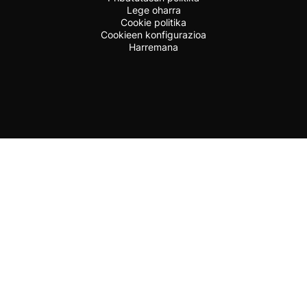
Lege oharra
Cookie politika
Cookieen konfigurazioa
Harremana