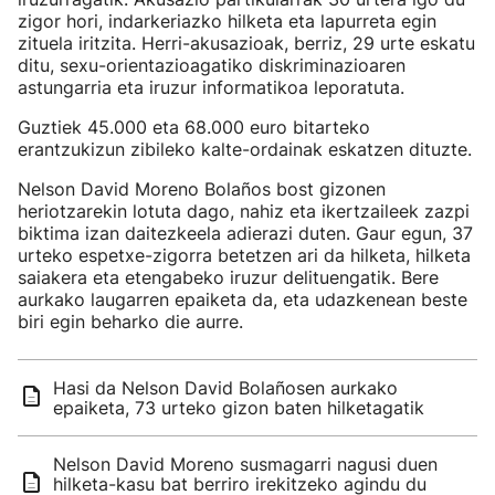
zigor hori, indarkeriazko hilketa eta lapurreta egin
zituela iritzita. Herri-akusazioak, berriz, 29 urte eskatu
ditu, sexu-orientazioagatiko diskriminazioaren
astungarria eta iruzur informatikoa leporatuta.
Guztiek 45.000 eta 68.000 euro bitarteko
erantzukizun zibileko kalte-ordainak eskatzen dituzte.
Nelson David Moreno Bolaños bost gizonen
heriotzarekin lotuta dago, nahiz eta ikertzaileek zazpi
biktima izan daitezkeela adierazi duten. Gaur egun, 37
urteko espetxe-zigorra betetzen ari da hilketa, hilketa
saiakera eta etengabeko iruzur delituengatik. Bere
aurkako laugarren epaiketa da, eta udazkenean beste
biri egin beharko die aurre.
Hasi da Nelson David Bolañosen aurkako
epaiketa, 73 urteko gizon baten hilketagatik
Nelson David Moreno susmagarri nagusi duen
hilketa-kasu bat berriro irekitzeko agindu du