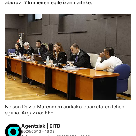
aburuz, 7 krimenen egile izan daiteke.
Nelson David Morenoren aurkako epaiketaren lehen
eguna. Argazkia: EFE.
Agentziak | EITB
2026/05/13 - 18:09