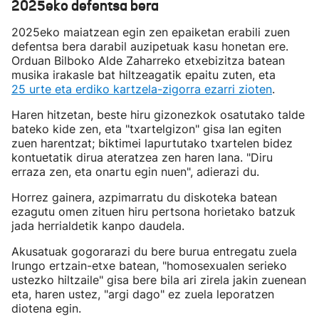
2025eko defentsa bera
2025eko maiatzean egin zen epaiketan erabili zuen
defentsa bera darabil auzipetuak kasu honetan ere.
Orduan Bilboko Alde Zaharreko etxebizitza batean
musika irakasle bat hiltzeagatik epaitu zuten, eta
25 urte eta erdiko kartzela-zigorra ezarri zioten
.
Haren hitzetan, beste hiru gizonezkok osatutako talde
bateko kide zen, eta "txartelgizon" gisa lan egiten
zuen harentzat; biktimei lapurtutako txartelen bidez
kontuetatik dirua ateratzea zen haren lana. "Diru
erraza zen, eta onartu egin nuen", adierazi du.
Horrez gainera, azpimarratu du diskoteka batean
ezagutu omen zituen hiru pertsona horietako batzuk
jada herrialdetik kanpo daudela.
Akusatuak gogorarazi du bere burua entregatu zuela
Irungo ertzain-etxe batean, "homosexualen serieko
ustezko hiltzaile" gisa bere bila ari zirela jakin zuenean
eta, haren ustez, "argi dago" ez zuela leporatzen
diotena egin.