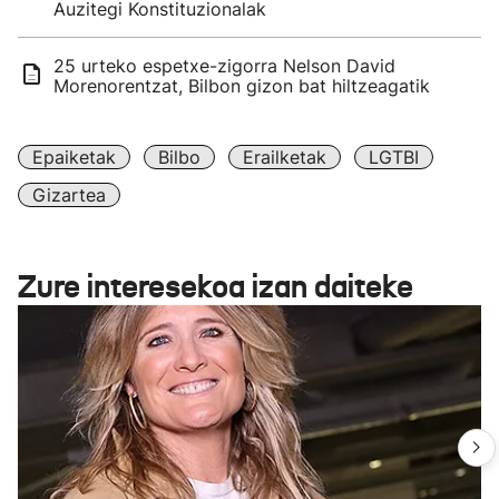
Auzitegi Konstituzionalak
25 urteko espetxe-zigorra Nelson David
Morenorentzat, Bilbon gizon bat hiltzeagatik
Epaiketak
Bilbo
Erailketak
LGTBI
Gizartea
Zure interesekoa izan daiteke