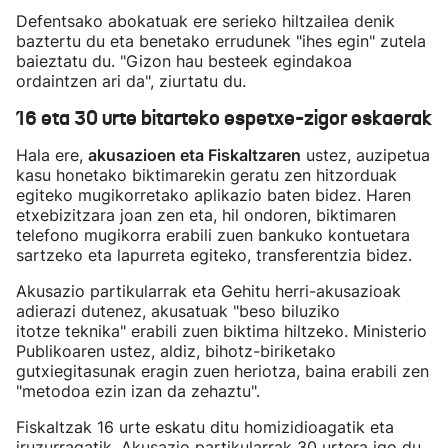
Defentsako abokatuak ere serieko hiltzailea denik
baztertu du eta benetako errudunek "ihes egin" zutela
baieztatu du. "Gizon hau besteek egindakoa
ordaintzen ari da", ziurtatu du.
16 eta 30 urte bitarteko espetxe-zigor eskaerak
Hala ere,
akusazioen eta Fiskaltzaren
ustez, auzipetua
kasu honetako biktimarekin geratu zen hitzorduak
egiteko mugikorretako aplikazio baten bidez. Haren
etxebizitzara joan zen eta, hil ondoren, biktimaren
telefono mugikorra erabili zuen bankuko kontuetara
sartzeko eta lapurreta egiteko, transferentzia bidez.
Akusazio partikularrak eta Gehitu herri-akusazioak
adierazi dutenez, akusatuak "beso biluziko
itotze teknika" erabili zuen biktima hiltzeko. Ministerio
Publikoaren ustez, aldiz, bihotz-biriketako
gutxiegitasunak eragin zuen heriotza, baina erabili zen
"metodoa ezin izan da zehaztu".
Fiskaltzak 16 urte eskatu ditu homizidioagatik eta
iruzurragatik. Akusazio partikularrak 30 urtera igo du