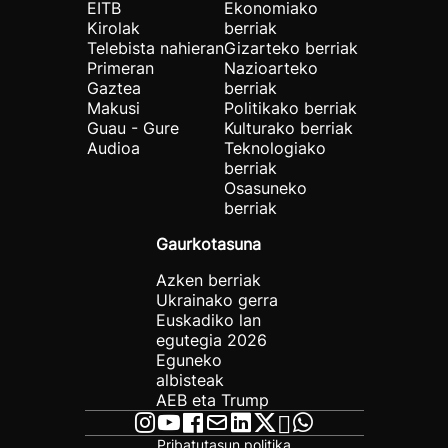
EITB
Ekonomiako
Kirolak
berriak
Telebista nahieran
Gizarteko berriak
Primeran
Nazioarteko
Gaztea
berriak
Makusi
Politikako berriak
Guau - Gure
Kulturako berriak
Audioa
Teknologiako
berriak
Osasuneko
berriak
Gaurkotasuna
Azken berriak
Ukrainako gerra
Euskadiko lan
egutegia 2026
Eguneko
albisteak
AEB eta Trump
Pribatutasun politika