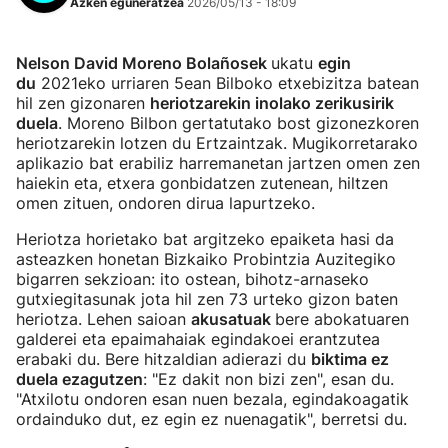
Azken eguneratzea
2026/05/13 - 18:09
Nelson David Moreno Bolañosek
ukatu
egin
du
2021eko urriaren 5ean Bilboko etxebizitza batean
hil zen gizonaren
heriotzarekin inolako zerikusirik
duela
. Moreno Bilbon gertatutako bost gizonezkoren
heriotzarekin lotzen du Ertzaintzak. Mugikorretarako
aplikazio bat erabiliz harremanetan jartzen omen zen
haiekin eta, etxera gonbidatzen zutenean, hiltzen
omen zituen, ondoren dirua lapurtzeko.
Heriotza horietako bat argitzeko epaiketa hasi da
asteazken honetan Bizkaiko Probintzia Auzitegiko
bigarren sekzioan: ito ostean, bihotz-arnaseko
gutxiegitasunak jota hil zen 73 urteko gizon baten
heriotza. Lehen saioan
akusatuak
bere abokatuaren
galderei eta epaimahaiak egindakoei erantzutea
erabaki du. Bere hitzaldian adierazi du
biktima ez
duela ezagutzen
: "Ez dakit non bizi zen", esan du.
"Atxilotu ondoren esan nuen bezala, egindakoagatik
ordainduko dut, ez egin ez nuenagatik", berretsi du.