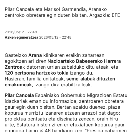
Pilar Cancela eta Marisol Garmendia, Aranako
zentroko obretara egin duten bisitan. Argazkia: EFE
2026/05/12 - 22:48
Azken eguneratzea
2026/05/12 - 22:48
Gasteizko
Arana
klinikaren eraikin zaharrean
egokitzen ari ziren
Nazioarteko Babeserako Harrera
Zentroa
k datorren urrian zabalduko ditu ateak, eta
120 pertsona hartzeko tokia
izango du.
Hasieran, familia unitateak,
seme-alabak dituzten
emakumeak
, izango dira erabiltzaileak.
Pilar Cancela
Espainiako Gobernuko Migrazioen Estatu
idazkariak eman du informazioa, zentroaren obretara
gaur egin duen bisitan. Bertan azaldu duenez, plaza
kopurua murriztu izanaren atzean arrazoi bat dago:
proiektua pentsatu eta diseinatu zenean, orain hiru
urte, Estatura iristen ziren errefuxiatuen kopurua gaur
egungoa baino % 46 handiago zen. "Presioa nabarmen