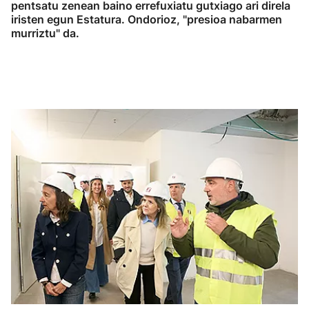
pentsatu zenean baino errefuxiatu gutxiago ari direla
iristen egun Estatura. Ondorioz, "presioa nabarmen
murriztu" da.