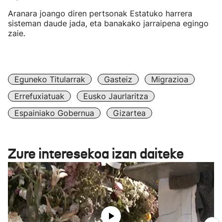
Aranara joango diren pertsonak Estatuko harrera
sisteman daude jada, eta banakako jarraipena egingo
zaie.
Eguneko Titularrak
Gasteiz
Migrazioa
Errefuxiatuak
Eusko Jaurlaritza
Espainiako Gobernua
Gizartea
Zure interesekoa izan daiteke