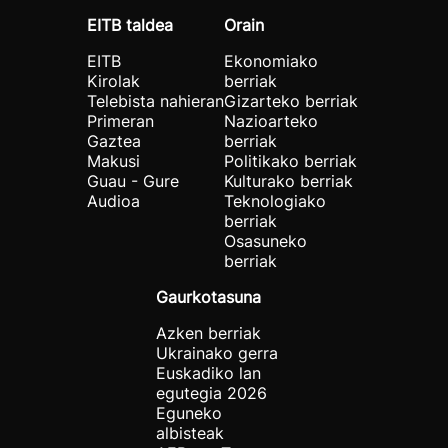
EITB taldea
Orain
EITB
Ekonomiako
Kirolak
berriak
Telebista nahieran
Gizarteko berriak
Primeran
Nazioarteko
Gaztea
berriak
Makusi
Politikako berriak
Guau - Gure
Kulturako berriak
Audioa
Teknologiako
berriak
Osasuneko
berriak
Gaurkotasuna
Azken berriak
Ukrainako gerra
Euskadiko lan
egutegia 2026
Eguneko
albisteak