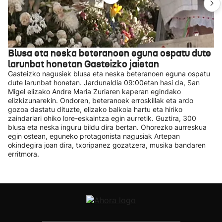
Blusa eta neska beteranoen eguna ospatu dute
larunbat honetan Gasteizko jaietan
Gasteizko nagusiek blusa eta neska beteranoen eguna ospatu
dute larunbat honetan. Jardunaldia 09:00etan hasi da, San
Migel elizako Andre Maria Zuriaren kaperan egindako
elizkizunarekin. Ondoren, beteranoek erroskillak eta ardo
gozoa dastatu dituzte, elizako balkoia hartu eta hiriko
zaindariari ohiko lore-eskaintza egin aurretik. Guztira, 300
blusa eta neska inguru bildu dira bertan. Ohorezko aurreskua
egin ostean, eguneko protagonista nagusiak Artepan
okindegira joan dira, txoripanez gozatzera, musika bandaren
erritmora.