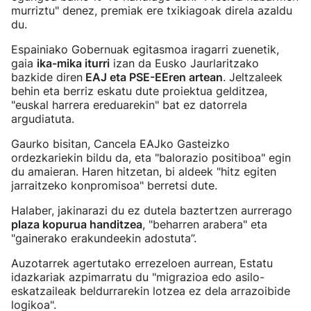
murriztu" denez, premiak ere txikiagoak direla azaldu
du.
Espainiako Gobernuak egitasmoa iragarri zuenetik,
gaia
ika-mika iturri
izan da Eusko Jaurlaritzako
bazkide diren
EAJ eta PSE-EEren artean
. Jeltzaleek
behin eta berriz eskatu dute proiektua gelditzea,
"euskal harrera ereduarekin" bat ez datorrela
argudiatuta.
Gaurko bisitan, Cancela EAJko Gasteizko
ordezkariekin bildu da, eta "balorazio positiboa" egin
du amaieran. Haren hitzetan, bi aldeek "hitz egiten
jarraitzeko konpromisoa" berretsi dute.
Halaber, jakinarazi du ez dutela baztertzen aurrerago
plaza kopurua handitzea
, "beharren arabera" eta
"gainerako erakundeekin adostuta”.
Auzotarrek agertutako errezeloen aurrean, Estatu
idazkariak azpimarratu du "migrazioa edo asilo-
eskatzaileak beldurrarekin lotzea ez dela arrazoibide
logikoa".