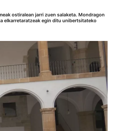
meak ostiralean jarri zuen salaketa. Mondragon
a elkarretaratzeak egin ditu unibertsitateko