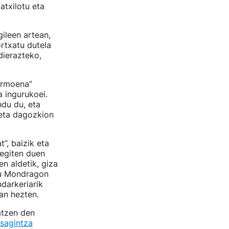
atxilotu eta
gileen artean,
rtxatu dutela
dierazteko,
.
irmoena”
 ingurukoei.
ndu du, eta
 eta dagozkion
”, baizik eta
egiten duen
n aldetik, giza
du Mondragon
darkeriarik
an hezten.
atzen den
sagintza