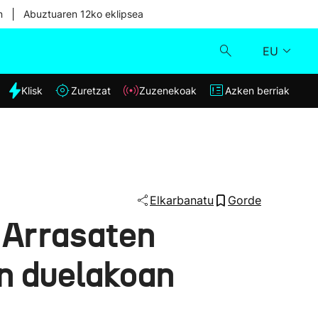
|
n
Abuztuaren 12ko eklipsea
EU
dia
Klisk
Zuretzat
Zuzenekoak
Azken berriak
Klisk
Zuzenekoak
Zuretzat
Elkarbanatu
Gorde
, Arrasaten
Azken berriak
in duelakoan