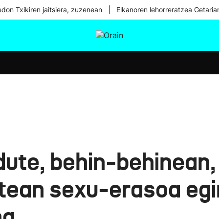
|
don Txikiren jaitsiera, zuzenean
Elkanoren lehorreratzea Getaria
tura
Ikusmiran
Egural
Osasuna
Teknologia
 dute, behin-behinean
atean sexu-erasoa eg
na