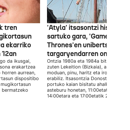
k tren
'Atyla' itsasontzi historiko
gikortasun
sartuko gara, 'Game of
ua ekarriko
Thrones'en unibertsoko
n 12an
targaryendarren ontzian
go da ikusgai,
Ontzia 1980a eta 1984a bitartean egi
tsona erakartzea
zuten Lekeition (Bizkaia), artisau
horren aurrean,
moduan, pinu, haritz eta iroko egurra
rtasun dispositibo
erabiliz. Itsasontzia Donostiako
, mugikortasun
portuko kaian bisitatu ahalko da
a bermatzeko
asteburu honetan, 11:00etatik
14:00etara eta 17:00etatik 21:00etara.