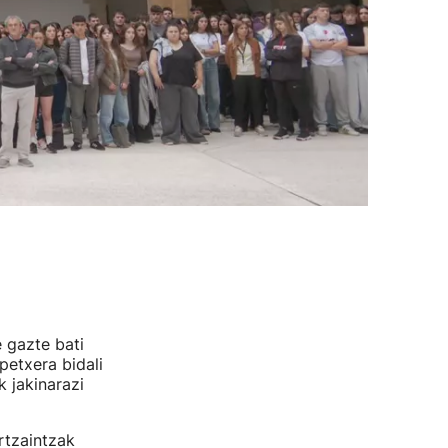
 gazte bati
petxera bidali
 jakinarazi
rtzaintzak