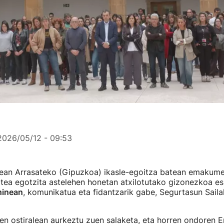
2026/05/12 - 09:53
lean Arrasateko (Gipuzkoa) ikasle-egoitza batean emakume
tea egotzita astelehen honetan atxilotutako gizonezkoa es
hinean
, komunikatua eta fidantzarik gabe, Segurtasun Sailak
en ostiralean aurkeztu zuen salaketa, eta horren ondoren E