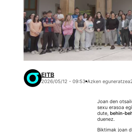
EITB
2026/05/12 - 09:53
Azken eguneratzea
Joan den otsai
sexu erasoa egi
dute,
behin-be
duenez.
Biktimak joan d