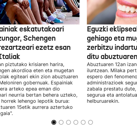
ainiak eskatutakoari
Eguzki eklipsea
zungor, Schengen
gehiago eta mu
rezartzeari ezetz esan
zerbitzu indart
Italiak
ditu abuztuare
n piztutako krisiaren harira,
Abuztuaren 12an izan
gen akordioa eten eta mugetan
iluntzean. Milaka per
olak egiteari ekin zion abuztuaren
espero den fenomeno 
Meloniren gobernuak. Espainiak
administrazioek segu
era arteko epea eman dio
zabala prestatu dute
ari neurria bertan behera uzteko,
segurua eta antolatu
 horrek lehengo lepotik burua:
helburuarekin.
tuaren 15etik aurrera aztertuko
gaia".