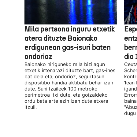
Mila pertsona inguru etxetik
Esp
atera dituzte Baionako
ent
erdigunean gas-isuri baten
ber
ondorioz
dio 
Baionako hiriguneko mila bizilagun
Ceuta
etxetik irtenarazi dituzte bart, gas-ihes
Schen
bat dela eta; ondorioz, segurtasun
kontr
dispositibo handia aktibatu behar izan
1ean 
dute. Suhiltzaileek 100 metroko
igand
perimetroa itxi dute, eta goizaldeko
Errom
ordu bata arte ezin izan dute etxera
baina
itzuli.
"Abuz
dugu 