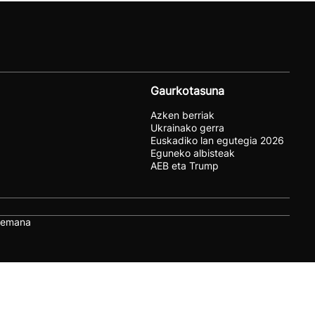
Gaurkotasuna
Azken berriak
Ukrainako gerra
Euskadiko lan egutegia 2026
Eguneko albisteak
AEB eta Trump
remana