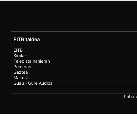
EITB taldea
EITB
Kirolak
Telebista nahieran
Primeran
Gaztea
Makusi
Guau - Gure Audioa
Pribat