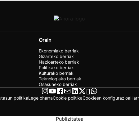
Orain
Ekonomiako berriak
Gizarteko berriak
Nazioarteko berriak
Politikako berriak
Kulturako berriak
Teknologiako berriak
Osasuneko berriak
utasun politika
Lege oharra
Cookie politika
Cookieen konfigurazioa
Har
Publizitatea