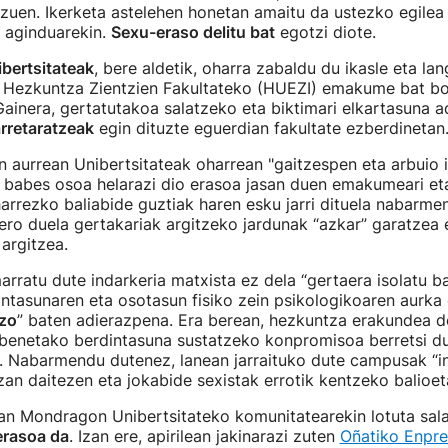
 zuen. Ikerketa astelehen honetan amaitu da ustezko egilea 
 aginduarekin.
Sexu-eraso delitu bat
egotzi diote.
bertsitateak
, bere aldetik, oharra zabaldu du ikasle eta lan
 Hezkuntza Zientzien Fakultateko (HUEZI) emakume bat bo
Gainera, gertatutakoa salatzeko eta biktimari elkartasuna a
arretaratzeak
egin dituzte eguerdian fakultate ezberdinetan
 aurrean Unibertsitateak oharrean "gaitzespen eta arbuio 
a babes osoa helarazi dio erasoa jasan duen emakumeari eta
arrezko baliabide guztiak haren esku jarri dituela nabarme
ero duela gertakariak argitzeko jardunak “azkar” garatzea
argitzea.
rratu dute indarkeria matxista ez dela “gertaera isolatu bat
tasunaren eta osotasun fisiko zein psikologikoaren aurka 
azo
” baten adierazpena. Era berean, hezkuntza erakundea de
 benetako berdintasuna sustatzeko konpromisoa berretsi 
. Nabarmendu dutenez, lanean jarraituko dute campusak “in
an daitezen eta jokabide sexistak errotik kentzeko balioet
an Mondragon Unibertsitateko komunitatearekin lotuta sal
erasoa da
. Izan ere, apirilean jakinarazi zuten
Oñatiko Enpre