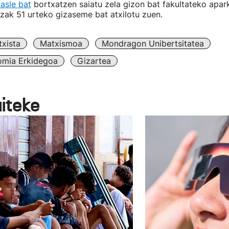
kasle bat
bortxatzen saiatu zela gizon bat fakultateko apar
tzak 51 urteko gizaseme bat atxilotu zuen.
txista
Matxismoa
Mondragon Unibertsitatea
omia Erkidegoa
Gizartea
aiteke