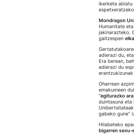
ikerketa abiatu
espetxeratzeko
Mondragon Uni
Humanitate eta
jakinarazteko. 
gaitzespen
elk
Gertatutakoaren
adierazi du, et
Era berean, beh
adierazi du esp
erantzukizunak 
Oharrean azpima
emakumeen duin
“
egiturazko ar
duintasuna eta
Unibertsitateak
gabeko gune” iz
Hilabeteko epe
bigarren sexu-