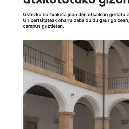
Ustezko bortxaketa joan den otsailean gertatu 
Unibertsitateak oharra zabaldu du gaur goizean, 
campus guztietan.