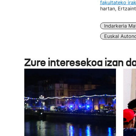
fakultateko ira
hartan, Ertzain
Indarkeria Ma
Euskal Auton
Zure interesekoa izan d