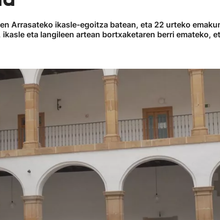
zen Arrasateko ikasle-egoitza batean, eta 22 urteko emaku
ikasle eta langileen artean bortxaketaren berri emateko, et