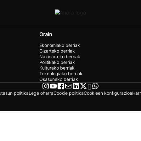
Orain
Ekonomiako berriak
Gizarteko berriak
Nazioarteko berriak
Politikako berriak
Kulturako berriak
Teknologiako berriak
Osasuneko berriak
utasun politika
Lege oharra
Cookie politika
Cookieen konfigurazioa
Har