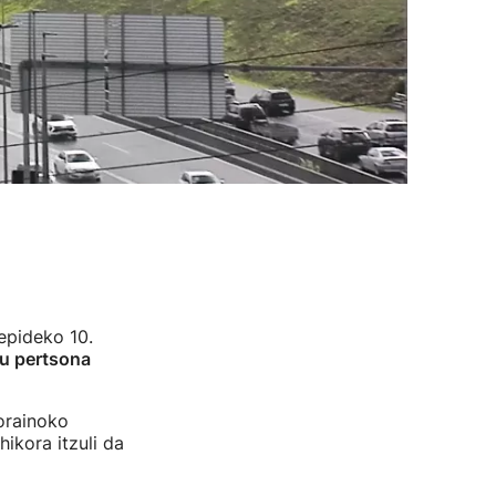
repideko 10.
ru pertsona
rorainoko
ikora itzuli da