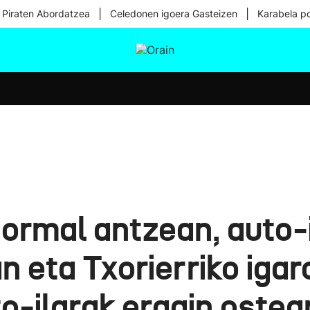
|
|
 Piraten Abordatzea
Celedonen igoera Gasteizen
Karabela p
tura
Ikusmiran
Egural
Osasuna
Teknologia
ormal antzean, auto-
n eta Txorierriko iga
o-ilarak eragin ostea