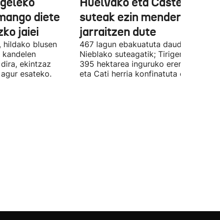
igeleko
Huelvako eta Castelloko
emango diete
suteak ezin menderaturik
ko jaiei
jarraitzen dute
 hildako blusen
467 lagun ebakuatuta daude oraindik
a kandelen
Nieblako suteagatik; Tirigen, berriz,
dira, ekintzaz
395 hektarea inguruko eremua erre d
i agur esateko.
eta Cati herria konfinatuta dago.