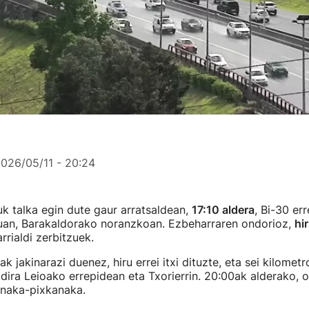
026/05/11 - 20:24
luk talka egin dute gaur arratsaldean,
17:10 aldera
, Bi-30 er
uan, Barakaldorako noranzkoan. Ezbeharraren ondorioz,
hi
rrialdi zerbitzuek.
k jakinarazi duenez, hiru errei itxi dituzte, eta sei kilomet
 dira Leioako errepidean eta Txorierrin. 20:00ak alderako, oh
anaka-pixkanaka.