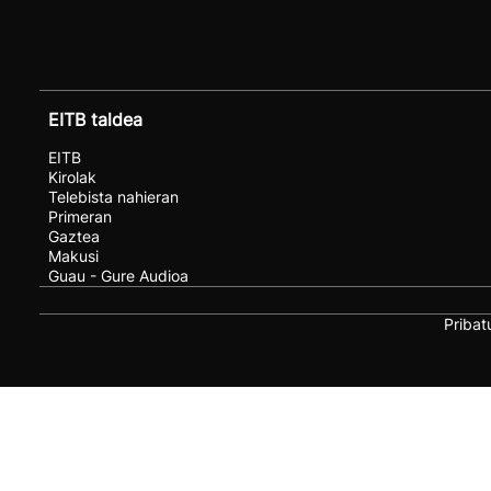
EITB taldea
EITB
Kirolak
Telebista nahieran
Primeran
Gaztea
Makusi
Guau - Gure Audioa
Pribat