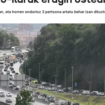
ean, eta horren ondorioz 3 pertsona artatu behar izan dituzt