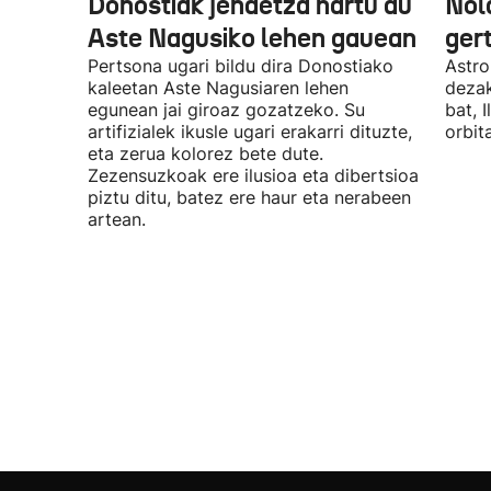
Donostiak jendetza hartu du
Nola
Aste Nagusiko lehen gauean
ger
Pertsona ugari bildu dira Donostiako
Astr
kaleetan Aste Nagusiaren lehen
dezak
egunean jai giroaz gozatzeko. Su
bat, 
artifizialek ikusle ugari erakarri dituzte,
orbita
eta zerua kolorez bete dute.
Zezensuzkoak ere ilusioa eta dibertsioa
piztu ditu, batez ere haur eta nerabeen
artean.