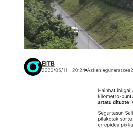
EITB
2026/05/11 - 20:24
Azken eguneratzea
2
Hainbat ibilgai
kilometro-punt
artatu dituzte
la
Segurtasun Saila
pilaketak sortu
errepidea pixk