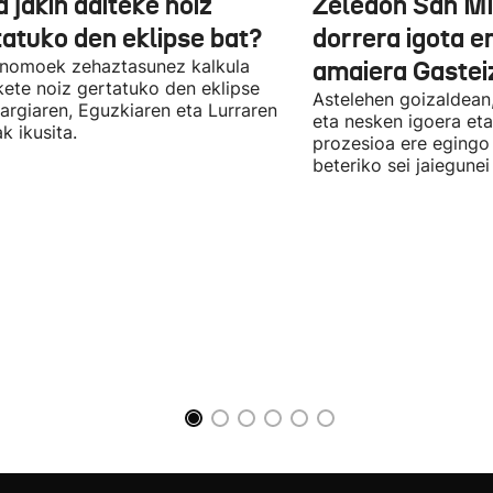
 jakin daiteke noiz
Zeledon San M
tatuko den eklipse bat?
dorrera igota 
onomoek zehaztasunez kalkula
amaiera Gasteiz
ete noiz gertatuko den eklipse
Astelehen goizaldean,
Ilargiaren, Eguzkiaren eta Lurraren
eta nesken igoera et
k ikusita.
prozesioa ere egingo 
beteriko sei jaiegune