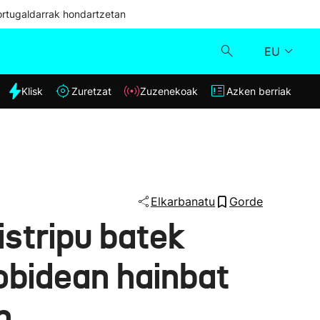
ortugaldarrak hondartzetan
EU
dia
Klisk
Zuretzat
Zuzenekoak
Azken berriak
Klisk
Zuzenekoak
Zuretzat
Elkarbanatu
Gorde
istripu batek
Azken berriak
robidean hainbat
n