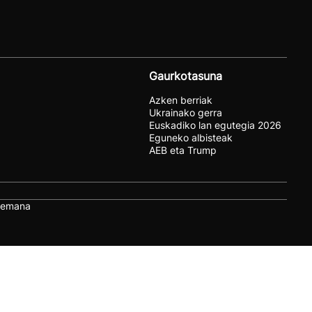
Gaurkotasuna
Azken berriak
Ukrainako gerra
Euskadiko lan egutegia 2026
Eguneko albisteak
AEB eta Trump
remana