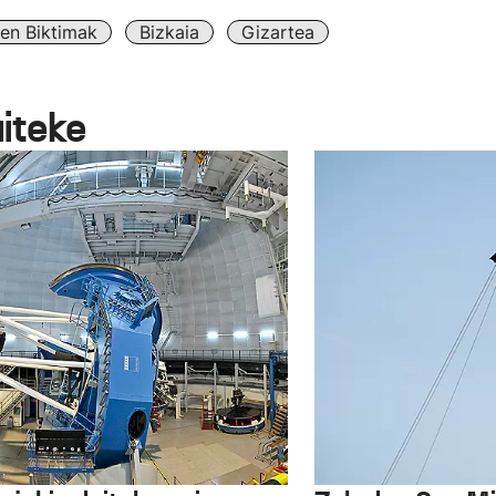
uen Biktimak
Bizkaia
Gizartea
aiteke