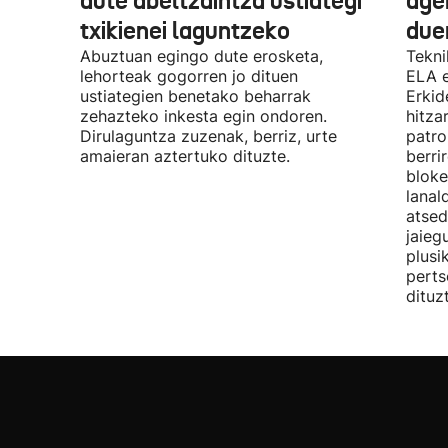
dute abeltzaintza ustiategi
ager
txikienei laguntzeko
due
Abuztuan egingo dute erosketa,
Tekni
lehorteak gogorren jo dituen
ELA 
ustiategien benetako beharrak
Erkid
zehazteko inkesta egin ondoren.
hitza
Dirulaguntza zuzenak, berriz, urte
patro
amaieran aztertuko dituzte.
berri
bloke
lanal
atsed
jaieg
plusi
perts
dituz