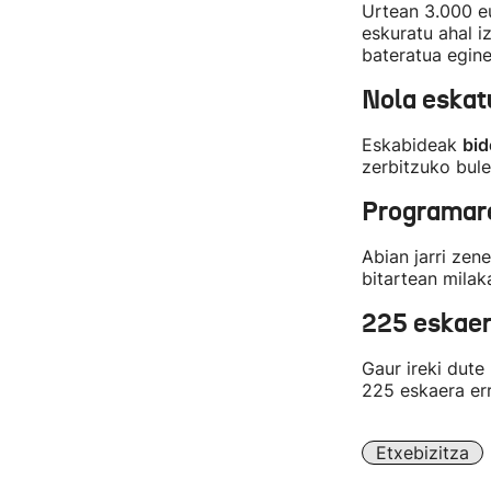
Urtean 3.000 eu
eskuratu ahal i
bateratua egine
Nola eskat
Eskabideak
bid
zerbitzuko bul
Programar
Abian jarri zen
bitartean milak
225 eskaer
Gaur ireki dut
225 eskaera err
Etxebizitza