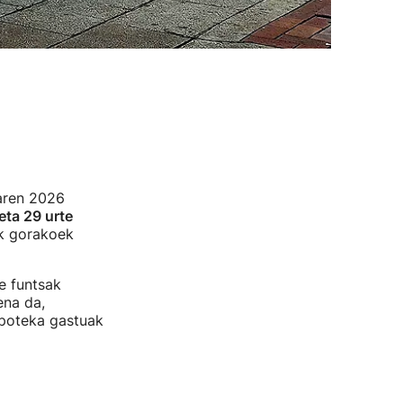
ren 2026
eta 29 urte
ik gorakoek
e funtsak
ena da,
ipoteka gastuak