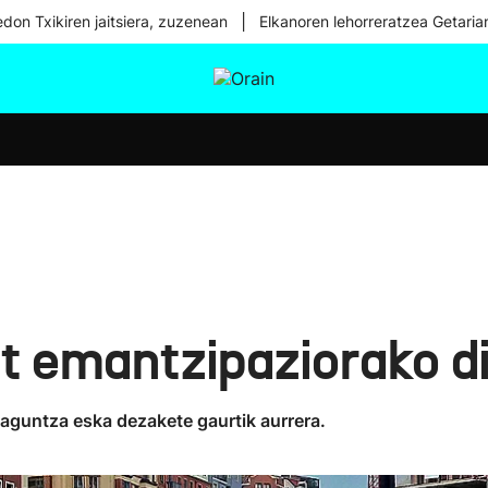
|
don Txikiren jaitsiera, zuzenean
Elkanoren lehorreratzea Getaria
tura
Ikusmiran
Egural
Osasuna
Teknologia
t emantzipaziorako d
laguntza eska dezakete gaurtik aurrera.