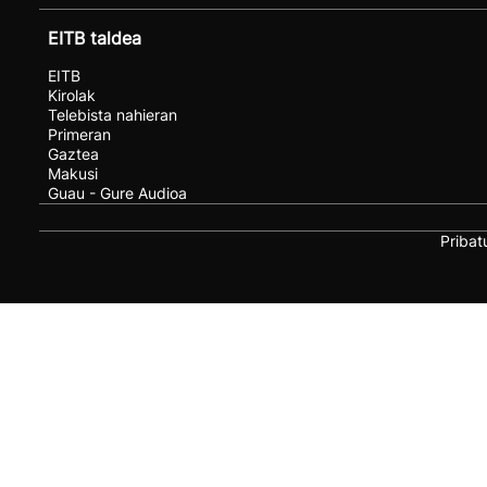
EITB taldea
EITB
Kirolak
Telebista nahieran
Primeran
Gaztea
Makusi
Guau - Gure Audioa
Pribat