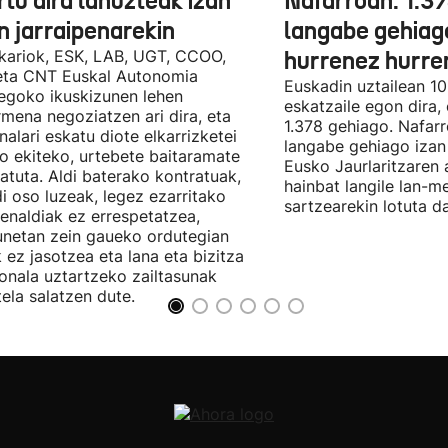
tu dira lanuzteak izan
Nafarroan: 1.3
n jarraipenarekin
langabe gehiag
kariok, ESK, LAB, UGT, CCOO,
hurrenez hurre
eta CNT Euskal Autonomia
Euskadin uztailean 1
egoko ikuskizunen lehen
eskatzaile egon dira,
rmena negoziatzen ari dira, eta
1.378 gehiago. Nafarr
nalari eskatu diote elkarrizketei
langabe gehiago izan 
ro ekiteko, urtebete baitaramate
Eusko Jaurlaritzaren 
atuta. Aldi baterako kontratuak,
hainbat langile lan-m
di oso luzeak, legez ezarritako
sartzearekin lotuta d
enaldiak ez errespetatzea,
unetan zein gaueko ordutegian
k ez jasotzea eta lana eta bizitza
onala uztartzeko zailtasunak
tela salatzen dute.