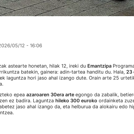
2026/05/12 - 16:06
zak astearte honetan, hilak 12, ireki du
Emantzipa
Programa
rrikuntza batekin, gainera: adin-tartea handitu du. Hala,
23 
k laguntza hori jaso ahal izango dute. Orain arte 25 urtet
a.
ezteko epea
azaroaren 30era arte
egongo da zabalik, betier
zen ez badira. Laguntza
hileko 300 euroko
ordainketa zuz
abetez jaso ahal izango da, eta helburua da alokairu edo h
ntzea.