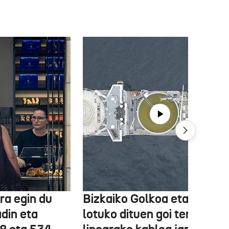
ra egin du
Bizkaiko Golkoa eta Frantz
din eta
lotuko dituen goi tentsioko