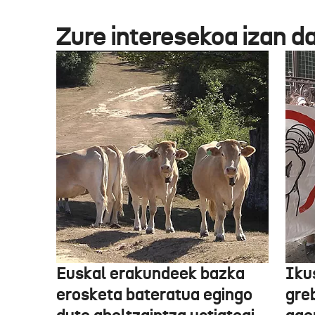
Zure interesekoa izan d
Euskal erakundeek bazka
Iku
erosketa bateratua egingo
gre