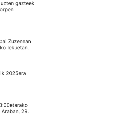
tuzten gazteek
torpen
 bai Zuzenean
ko lekuetan.
tik 2025era
13:00etarako
 Araban, 29.