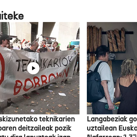
aiteke
skizunetako teknikarien
Langabeziak go
baren deitzaileak pozik
uztailean Euska