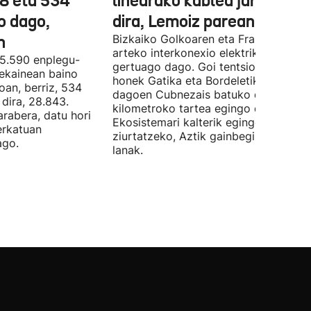
78 eta 534
linearako kablea jartzen ha
o dago,
dira, Lemoiz parean
n
Bizkaiko Golkoaren eta Frantziaren
arteko interkonexio elektrikoa
05.590 enplegu-
gertuago dago. Goi tentsioko linea
 ekainean baino
honek Gatika eta Bordeletik gertu
oan, berriz, 534
dagoen Cubnezais batuko ditu eta 2
dira, 28.843.
kilometroko tartea egingo du ur azpi
arabera, datu hori
Ekosistemari kalterik egingo ez zaiol
erkatuan
ziurtatzeko, Aztik gainbegiratuko dit
ago.
lanak.