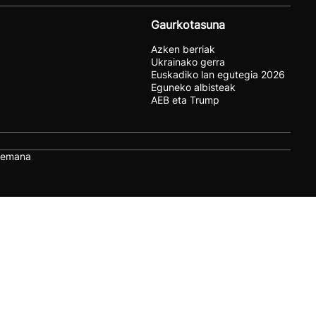
Gaurkotasuna
Azken berriak
Ukrainako gerra
Euskadiko lan egutegia 2026
Eguneko albisteak
AEB eta Trump
remana