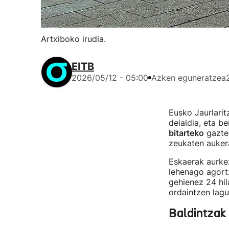
Artxiboko irudia.
EITB
2026/05/12 - 05:00
Azken eguneratzea
Eusko Jaurlarit
deialdia, eta be
bitarteko
gaztee
zeukaten auker
Eskaerak aurk
lehenago agort
gehienez 24 hil
ordaintzen lagu
Baldintzak