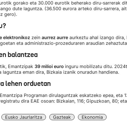
rotik gorako eta 30.000 eurotik beherako diru-sarrerak di
zango dute laguntza. (36.500 eurora arteko diru-sarrera, ai
z gero).
u?
e elektronikoz
zein
aurrez aurre
aurkeztu ahal izango dira,
egoetan eta administrazio-prozeduraren araudian zehaztuta
en balantzea
etik, Emantzipak
39 milioi euro
inguru mobilizatu ditu. 2024
a laguntza eman dira, Bizkaia izanik onuradun handiena.
a lehen orduetan
e Emantzipa Programan dirulaguntzak eskatzeko epea, eta 
egistratu dira EAE osoan: Bizkaian, 116; Gipuzkoan, 80; eta
Eusko Jaurlaritza
Gazteak
Ekonomia