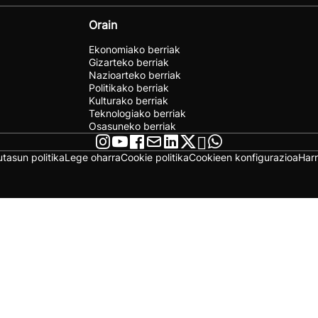
Orain
Ekonomiako berriak
Gizarteko berriak
Nazioarteko berriak
Politikako berriak
Kulturako berriak
Teknologiako berriak
Osasuneko berriak
utasun politika
Lege oharra
Cookie politika
Cookieen konfigurazioa
Har