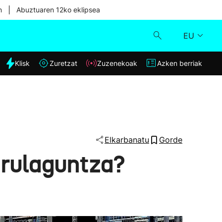
|
n
Abuztuaren 12ko eklipsea
EU
dia
Klisk
Zuretzat
Zuzenekoak
Azken berriak
Klisk
Zuzenekoak
Zuretzat
Elkarbanatu
Gorde
irulaguntza?
Azken berriak