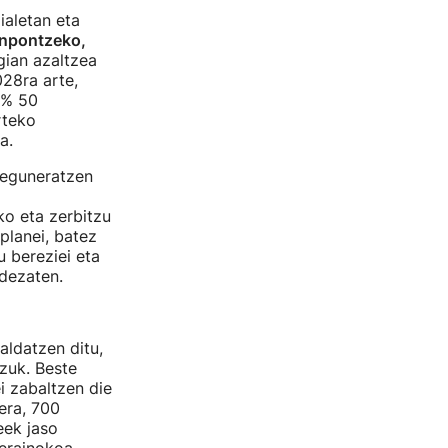
ialetan eta
onpontzeko,
ian azaltzea
028ra arte,
 % 50
rteko
a.
 eguneratzen
ko eta zerbitzu
planei, batez
u bereziei eta
dezaten.
ldatzen ditu,
zuk. Beste
i zabaltzen die
era, 700
eek jaso