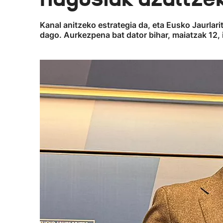
Kanal anitzeko estrategia da, eta Eusko Jaurlaritz
dago. Aurkezpena bat dator bihar, maiatzak 12, 