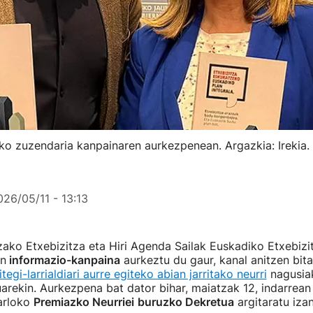
eko zuzendaria kanpainaren aurkezpenean. Argazkia: Irekia.
026/05/11 - 13:13
zako Etxebizitza eta Hiri Agenda Sailak Euskadiko Etxebiz
en
informazio-kanpaina
aurkeztu du gaur, kanal anitzen bit
itegi-larrialdiari aurre egiteko abian jarritako neurri
nagusiak
arekin. Aurkezpena bat dator bihar, maiatzak 12, indarrean
 arloko
Premiazko Neurriei
buruzko Dekretua
argitaratu iza