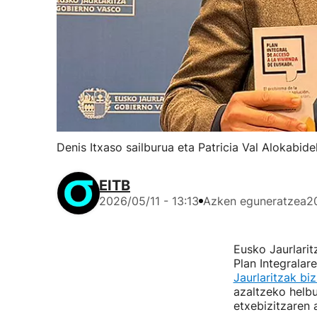
Denis Itxaso sailburua eta Patricia Val Alokabid
EITB
2026/05/11 - 13:13
Azken eguneratzea
2
Eusko Jaurlarit
Plan Integralar
Jaurlaritzak biz
azaltzeko helbu
etxebizitzaren