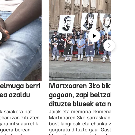
helmuga berri
Martxoaren 3ko biktimak
dea azaldu
gogoan, zapi beltzak jantzi
dituzte blusek eta neskek
k saiakera bat
Jaiak eta memoria ekimenaren barrua
har izan zituzten
Martxoaren 3ko sarraskian hildako
ra iritsi aurretik.
bost langileak eta ehunka zaurituak
egoera berean
gogoratu dituzte gaur Gasteizko And