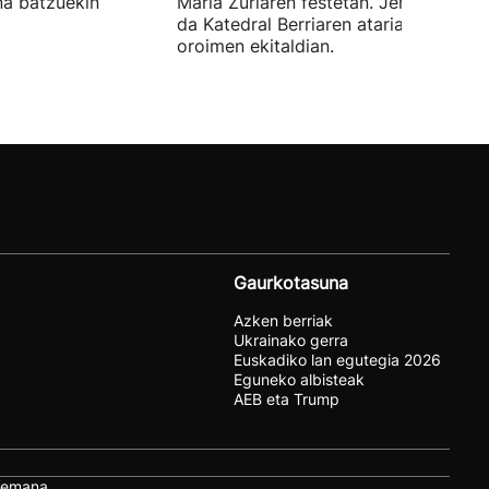
na batzuekin
Maria Zuriaren festetan. Jendetza ba
da Katedral Berriaren atarian egin du
oroimen ekitaldian.
Gaurkotasuna
Azken berriak
Ukrainako gerra
Euskadiko lan egutegia 2026
Eguneko albisteak
AEB eta Trump
remana