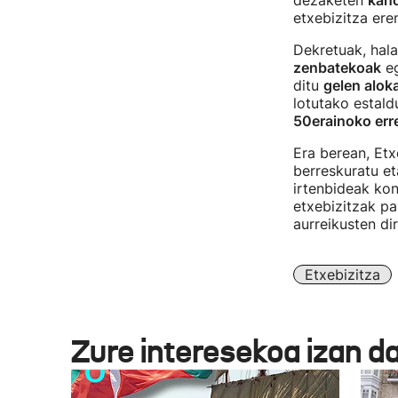
dezaketen
kan
etxebizitza er
Dekretuak, hal
zenbatekoak
eg
ditu
gelen alok
lotutako estald
50erainoko err
Era berean, Etx
berreskuratu e
irtenbideak ko
etxebizitzak p
aurreikusten dir
Etxebizitza
Zure interesekoa izan d