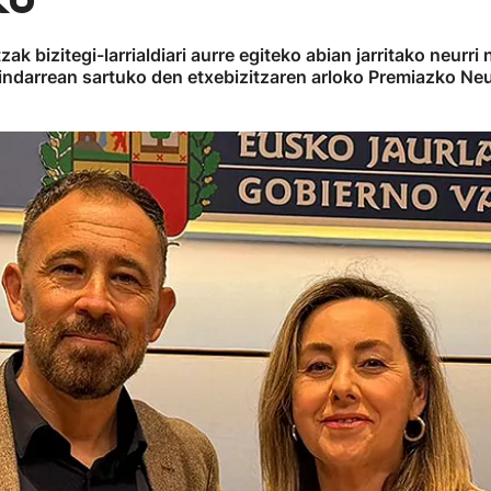
ak bizitegi-larrialdiari aurre egiteko abian jarritako neurri
indarrean sartuko den etxebizitzaren arloko Premiazko Neu