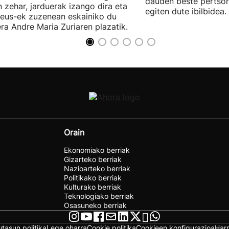
dauden beste pertso
 zehar, jarduerak izango dira eta
egiten dute ibilbidea.
.eus-ek zuzenean eskainiko du
iera Andre Maria Zuriaren plazatik.
Orain
Ekonomiako berriak
Gizarteko berriak
Nazioarteko berriak
Politikako berriak
Kulturako berriak
Teknologiako berriak
Osasuneko berriak
utasun politika
Lege oharra
Cookie politika
Cookieen konfigurazioa
Har