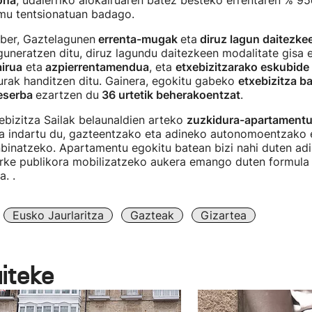
ona
, udalerriko alokairuaren batez besteko errentaren % 95
emu tentsionatuan badago.
aber, Gaztelagunen
errenta-mugak
eta
diruz lagun daitezkee
uneratzen ditu, diruz lagundu daitezkeen modalitate gisa 
airua
eta
azpierrentamendua
, eta
etxebizitzarako eskubide 
urak handitzen ditu. Gainera, egokitu gabeko
etxebizitza b
eserba
ezartzen du
36 urtetik beherakoentzat
.
ebizitza Sailak belaunaldien arteko
zuzkidura-apartament
ta indartu du, gazteentzako eta adineko autonomoentzako 
nbinatzeko. Apartamentu egokitu batean bizi nahi duten ad
arke publikora mobilizatzeko aukera emango duten formula 
a. .
Eusko Jaurlaritza
Gazteak
Gizartea
aiteke