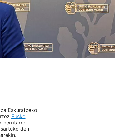
itza Eskuratzeko
artez
Eusko
 herritarrei
 sartuko den
narekin.