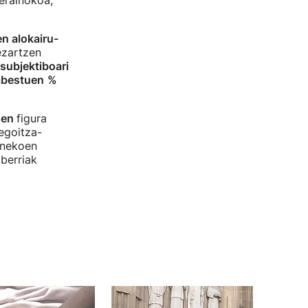
erainokoa,
n alokairu-
ezartzen
subjektiboari
abestuen
%
uen
figura
egoitza-
inekoen
berriak