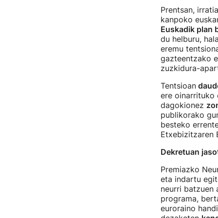
Prentsan, irrati
kanpoko euskar
Euskadik plan 
du helburu, hal
eremu tentsion
gazteentzako e
zuzkidura-apart
Tentsioan
daude
ere oinarrituko
dagokionez
zo
publikorako gun
besteko errenten
Etxebizitzaren 
Dekretuan jaso
Premiazko Neur
eta indartu egi
neurri batzuen 
programa, bert
euroraino handi