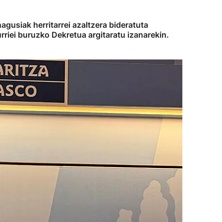
 nagusiak herritarrei azaltzera bideratuta
rriei buruzko Dekretua argitaratu izanarekin.