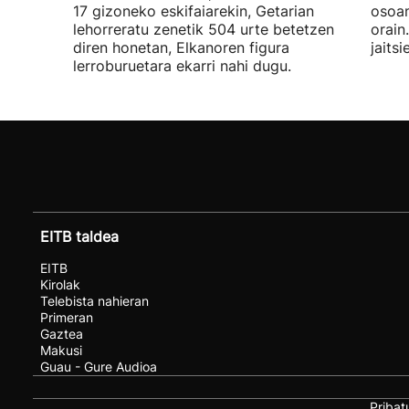
17 gizoneko eskifaiarekin, Getarian
osoan
lehorreratu zenetik 504 urte betetzen
orain
diren honetan, Elkanoren figura
jaits
lerroburuetara ekarri nahi dugu.
EITB taldea
EITB
Kirolak
Telebista nahieran
Primeran
Gaztea
Makusi
Guau - Gure Audioa
Pribat