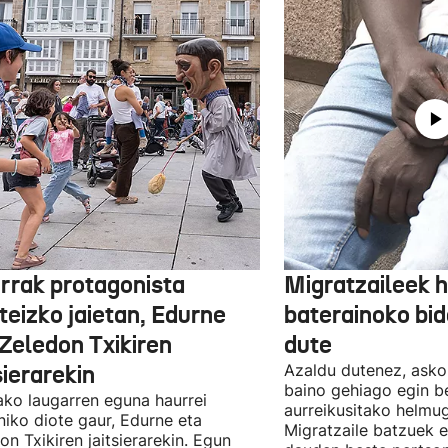
rrak protagonista
Migratzaileek 
teizko jaietan, Edurne
baterainoko bi
 Zeledon Txikiren
dute
sierarekin
Azaldu dutenez, asko
baino gehiago egin be
ako laugarren eguna haurrei
aurreikusitako helmuga
niko diote gaur, Edurne eta
Migratzaile batzuek 
on Txikiren jaitsierarekin. Egun