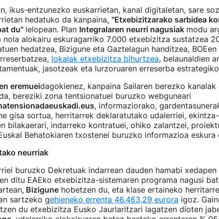
an, ikus-entzunezko euskarrietan, kanal digitaletan, sare soz
rietan hedatuko da kanpaina
, "Etxebizitzarako sarbidea k
bat du"
lelopean. Plan
Integralaren neurri nagusiak
modu arg
a nola alokairu eskuragarriko 7.000 etxebizitza sustatzea 2
atuen hedatzea, Bizigune eta Gaztelagun handitzea, BOEen
rreserbatzea,
lokalak etxebizitza bihurtzea
, belaunaldien a
amentuak, jasotzeak eta lurzoruaren erreserba estrategiko
n eremuei
dagokienez, kanpaina Sailaren berezko kanalak
 da, bereziki zona tentsionatuei buruzko webguneari
natensionadaeuskadi.eus
, informaziorako, gardentasunera
e gisa sortua, herritarrek deklaratutako udalerriei, ekintza-
 bilakaerari, indarreko kontratuei, ohiko zalantzei, proiekt
Euskal Behatokiaren txostenei buruzko informazioa eskura 
tako neurriak
riei buruzko Dekretuak indarrean dauden hamabi xedapen a
ten ditu EAEko etxebizitza-sistemaren programa nagusi bat
artean,
Bizigune
hobetzen du, eta klase ertaineko herritarre
an sartzeko g
ehieneko errenta 46.463,29 eurora
igoz. Gain
tzen du etxebizitza Eusko Jaurlaritzari lagatzen dioten jab