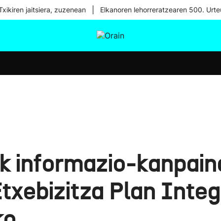
|
xikiren jaitsiera, zuzenean
Elkanoren lehorreratzearen 500. Urte
tura
Ikusmiran
Egural
Osasuna
Teknologia
k informazio-kanpaina
txebizitza Plan Integ
ko