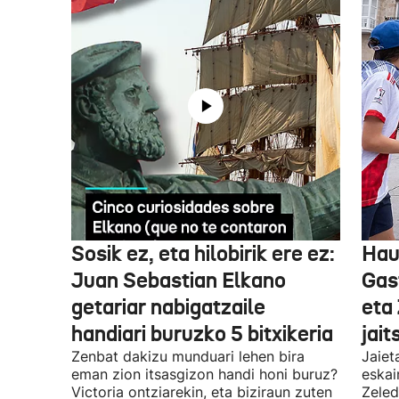
Sosik ez, eta hilobirik ere ez:
Hau
Juan Sebastian Elkano
Gas
getariar nabigatzaile
eta
handiari buruzko 5 bitxikeria
jait
Zenbat dakizu munduari lehen bira
Jaiet
eman zion itsasgizon handi honi buruz?
eskai
Victoria ontziarekin, eta biziraun zuten
Zeled