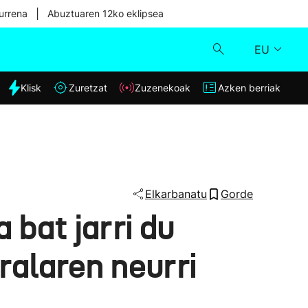
|
urrena
Abuztuaren 12ko eklipsea
EU
dia
Klisk
Zuretzat
Zuzenekoak
Azken berriak
Klisk
Zuzenekoak
Zuretzat
Elkarbanatu
Gorde
 bat jarri du
Azken berriak
ralaren neurri