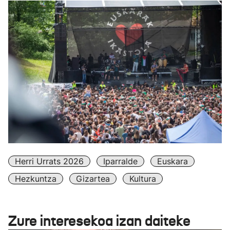
Herri Urrats 2026
Iparralde
Euskara
Hezkuntza
Gizartea
Kultura
Zure interesekoa izan daiteke