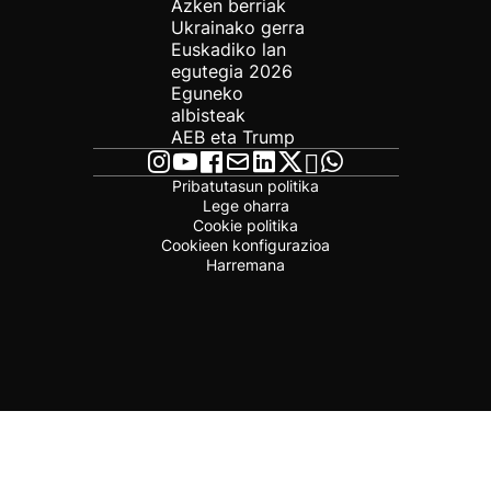
Azken berriak
Ukrainako gerra
Euskadiko lan
egutegia 2026
Eguneko
albisteak
AEB eta Trump
Pribatutasun politika
Lege oharra
Cookie politika
Cookieen konfigurazioa
Harremana