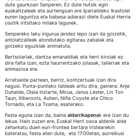
dute gaurkoan Senperen. Ez dute hutsik egin
euskaltzaleek eta aurtengoan ere Iparraldeko Ikastolei
euren laguntza eta babesa adierazi diete Euskal Herria
osotik iritsitako milaka lagunek.
Senpereko laku ingurua jendez lepo izan da goizetik,
antolatzaileek atondutako egitarau zabalak eta
goizeko eguzkiak animatuta.
Bertsolariak, dantza emanaldiak eta herri kirolak ez
dira falta izan, ezta haurrentzako jolasak, tailerrak eta
animazioa ere.
Arratsalde partean, berriz, kontzertuak izan dira
nagusi. Punta-puntako taldeak aritu dira, gainera: Anje
Duhalde, Olaia Inziarte, Mirua, Janus Lester, Lin Ton
Taun, Xiberoots, Auhen, Niña Coyote eta Chico
Tornado, eta La Txama, esaterako.
Festa eguna izan da, baina
aldarrikapena
k ere izan du
lekua. Hain zuzen ere, Euskal Herri osoa aldenik alde
zeharkatu duen euri-frontea bertara iristearekin
bateratsu, festa eten dute, eta 17:00etan, aurreikusi