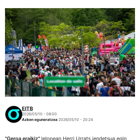
EITB
2026/05/10 - 08:00
Azken eguneratzea
2026/05/10 - 20:24
"Geroa eraikiz"
lelopean Herri Urrats jendetsua egin