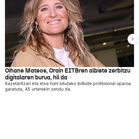
Oihane Mateos, Orain EITBren albiste zerbitzu
digitalaren burua, hil da
Kazetaritzari eta etxe honi lotutako ibilbide profesional oparoa
garatuta, 45 urterekin zendu da.