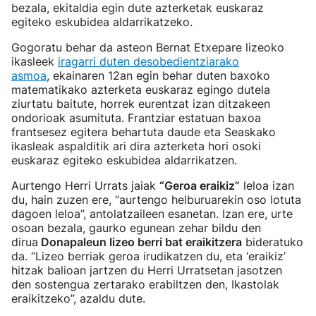
bezala, ekitaldia egin dute azterketak euskaraz
egiteko eskubidea aldarrikatzeko.
Gogoratu behar da asteon Bernat Etxepare lizeoko
ikasleek
iragarri duten desobedientziarako
asmoa
, ekainaren 12an egin behar duten baxoko
matematikako azterketa euskaraz egingo dutela
ziurtatu baitute, horrek eurentzat izan ditzakeen
ondorioak asumituta. Frantziar estatuan baxoa
frantsesez egitera behartuta daude eta Seaskako
ikasleak aspalditik ari dira azterketa hori osoki
euskaraz egiteko eskubidea aldarrikatzen.
Aurtengo Herri Urrats jaiak
“Geroa eraikiz”
leloa izan
du, hain zuzen ere, “aurtengo helburuarekin oso lotuta
dagoen leloa”, antolatzaileen esanetan. Izan ere, urte
osoan bezala, gaurko egunean zehar bildu den
dirua
Donapaleun lizeo berri bat eraikitzera
bideratuko
da. “Lizeo berriak geroa irudikatzen du, eta ‘eraikiz’
hitzak balioan jartzen du Herri Urratsetan jasotzen
den sostengua zertarako erabiltzen den, Ikastolak
eraikitzeko”, azaldu dute.