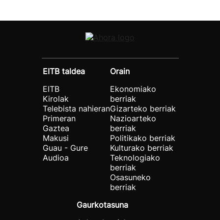
EITB taldea
Orain
EITB
Ekonomiako
Kirolak
berriak
Telebista nahieran
Gizarteko berriak
Primeran
Nazioarteko
Gaztea
berriak
Makusi
Politikako berriak
Guau - Gure
Kulturako berriak
Audioa
Teknologiako
berriak
Osasuneko
berriak
Gaurkotasuna