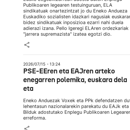
Publikoaren legearen testuinguruan, ELA
sindikatuak onartezintzat jo du Eneko Andueza
Euskadiko sozialisten idazkari nagusiak euskara
bidez sindikatuak inposizioa ezarri nahi duela
adierazi izana. Pello Igeregi ELAren ordezkariak
"jarrera supremazista" izatea egotzi dio.
2026/07/15 - 13:24
PSE-EEren eta EAJren arteko
enegarren polemika, euskara dela
eta
Eneko Anduezak Voxek eta PPk defendatzen du
lehentasun nazionalarekin parekatu du EAJk eta
Bilduk adostutako Enplegu Publikoaren Legeare
erreforma.