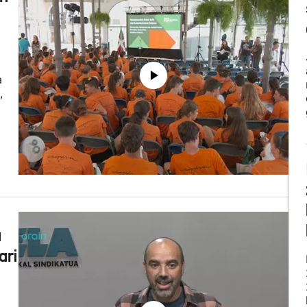
a
,
a
ari