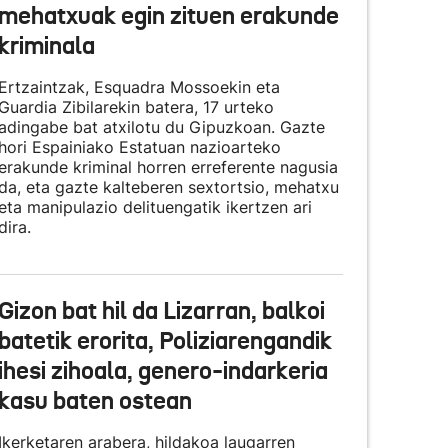
mehatxuak egin zituen erakunde
kriminala
Ertzaintzak, Esquadra Mossoekin eta
Guardia Zibilarekin batera, 17 urteko
adingabe bat atxilotu du Gipuzkoan. Gazte
hori Espainiako Estatuan nazioarteko
erakunde kriminal horren erreferente nagusia
da, eta gazte kalteberen sextortsio, mehatxu
eta manipulazio delituengatik ikertzen ari
dira.
Gizon bat hil da Lizarran, balkoi
batetik erorita, Poliziarengandik
ihesi zihoala, genero-indarkeria
kasu baten ostean
Ikerketaren arabera, hildakoa laugarren