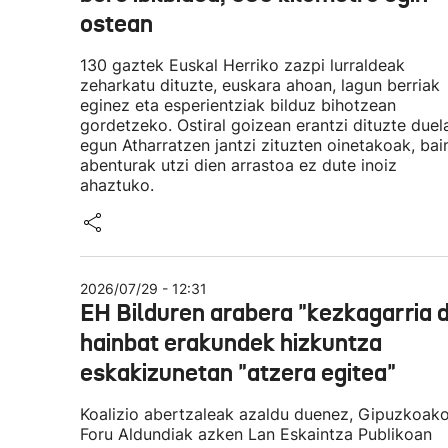
ostean
130 gaztek Euskal Herriko zazpi lurraldeak
zeharkatu dituzte, euskara ahoan, lagun berriak
eginez eta esperientziak bilduz bihotzean
gordetzeko. Ostiral goizean erantzi dituzte duel
egun Atharratzen jantzi zituzten oinetakoak, bai
abenturak utzi dien arrastoa ez dute inoiz
ahaztuko.
2026/07/29 - 12:31
EH Bilduren arabera "kezkagarria 
hainbat erakundek hizkuntza
eskakizunetan "atzera egitea"
Koalizio abertzaleak azaldu duenez, Gipuzkoak
Foru Aldundiak azken Lan Eskaintza Publikoan