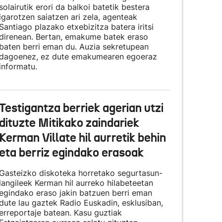
solairutik erori da balkoi batetik bestera
igarotzen saiatzen ari zela, agenteak
Santiago plazako etxebizitza batera iritsi
direnean. Bertan, emakume batek eraso
baten berri eman du. Auzia sekretupean
dagoenez, ez dute emakumearen egoeraz
informatu.
Testigantza berriek agerian utzi
dituzte Mitikako zaindariek
Kerman Villate hil aurretik behin
eta berriz egindako erasoak
Gasteizko diskoteka horretako segurtasun-
langileek Kerman hil aurreko hilabeteetan
egindako eraso jakin batzuen berri eman
dute lau gaztek Radio Euskadin, esklusiban,
erreportaje batean. Kasu guztiak