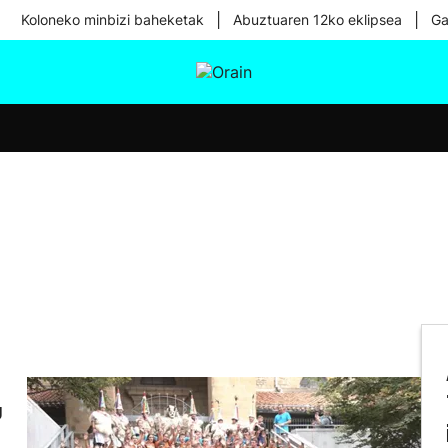
|
|
Koloneko minbizi baheketak
Abuztuaren 12ko eklipsea
Ga
tura
Ikusmiran
Egural
Osasuna
Teknologia
u