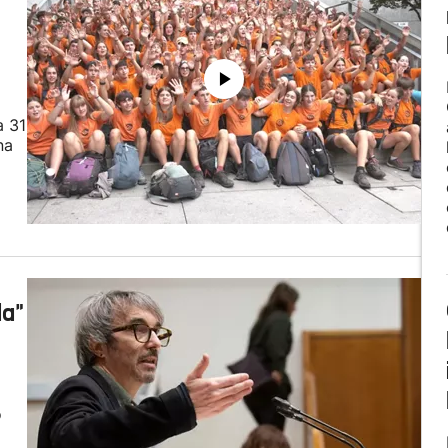
a 31
na
da"
o