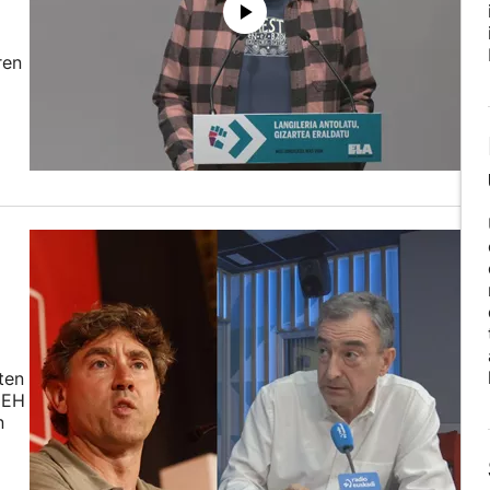
ren
ten
 EH
n