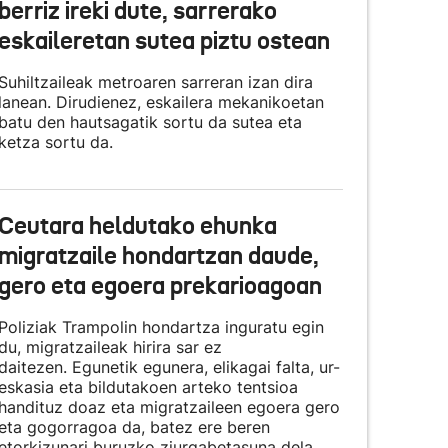
berriz ireki dute, sarrerako
eskaileretan sutea piztu ostean
Suhiltzaileak metroaren sarreran izan dira
lanean. Dirudienez, eskailera mekanikoetan
batu den hautsagatik sortu da sutea eta
ketza sortu da.
Ceutara heldutako ehunka
migratzaile hondartzan daude,
gero eta egoera prekarioagoan
Poliziak Trampolin hondartza inguratu egin
du, migratzaileak hirira sar ez
daitezen. Egunetik egunera, elikagai falta, ur-
eskasia eta bildutakoen arteko tentsioa
handituz doaz eta migratzaileen egoera gero
eta gogorragoa da, batez ere beren
etorkizunari buruzko ziurgabetasuna dela