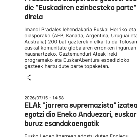
die "Euskadiren ezinbesteko parte"
direla
Imanol Pradales lehendakaria Euskal Herriko eta
diasporako (AEB, Kanada, Argentina, Uruguai et
Australia) 200 bat gazterekin elkartu da Tolosan
euskal komunitate globalaren erronken inguruan
hausnartzeko. Gaztemunduri Ateak Ireki
programako eta EuskarAbentura espedizioko
gazteek hartu dute parte topaketan.
2026/07/15 - 14:58
ELAk "jarrera supremazista" izate
egotzi dio Eneko Anduezari, euskar
buruz esandakoengatik
Eusko Legebiltzarrean adostu duten Enplegu