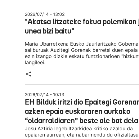
2026/07/14 - 13:02
"Akatsa litzateke fokua polemikan 
unea bizi baitu"
Maria Ubarretxena Eusko Jaurlaritzako Gobernan
sailburuak Auzitegi Gorenak berretsi duen epaia 
ezin izango dizkie eskatu funtzionarioen "hizku
langileei.
2026/07/14 - 10:13
EH Bilduk iritzi dio Epaitegi Gorena
azken epaia euskararen aurkako
“oldarraldiaren” beste ale bat dela
Josu Aztiria legebiltzarkidea kritiko azaldu da
epaiaren aurrean, eta nabarmendu du ofizialtas