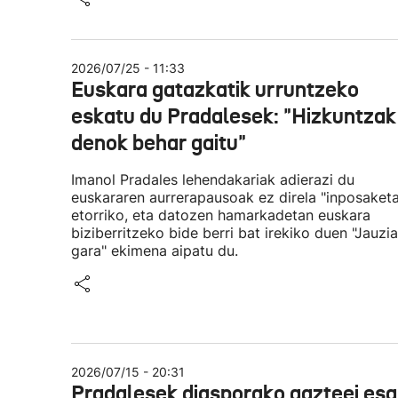
2026/07/25 - 11:33
Euskara gatazkatik urruntzeko
eskatu du Pradalesek: "Hizkuntzak
denok behar gaitu"
Imanol Pradales lehendakariak adierazi du
euskararen aurrerapausoak ez direla "inposaketa
etorriko, eta datozen hamarkadetan euskara
biziberritzeko bide berri bat irekiko duen "Jauzia
gara" ekimena aipatu du.
2026/07/15 - 20:31
Pradalesek diasporako gazteei es