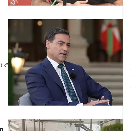
tik"
an