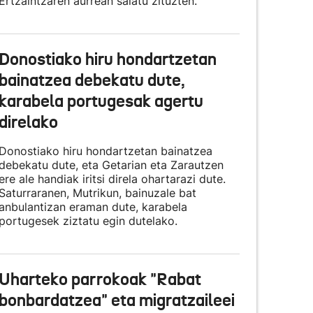
Ertzaintzaren aurrean salatu zituzten.
Donostiako hiru hondartzetan
bainatzea debekatu dute,
karabela portugesak agertu
direlako
Donostiako hiru hondartzetan bainatzea
debekatu dute, eta Getarian eta Zarautzen
ere ale handiak iritsi direla ohartarazi dute.
Saturraranen, Mutrikun, bainuzale bat
anbulantizan eraman dute, karabela
portugesek ziztatu egin dutelako.
Uharteko parrokoak "Rabat
bonbardatzea" eta migratzaileei