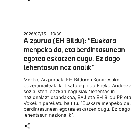
2026/07/15 - 10:39
Aizpurua (EH Bildu): “Euskara
menpeko da, eta berdintasunean
egotea eskatzen dugu. Ez dago
lehentasun nazionalik"
Mertxe Aizpuruak, EH Bilduren Kongresuko
bozeramaileak, kritikatu egin du Eneko Andueza
sozialisten idazkari nagusiak “lehentasun
nazionalaz” esandakoa, EAJ eta EH Bildu PP eta
Voxekin parekatu baititu. “Euskara menpeko da,
berdintasunean egotea eskatzen dugu. Ez dago
lehentasun nazionalik”.