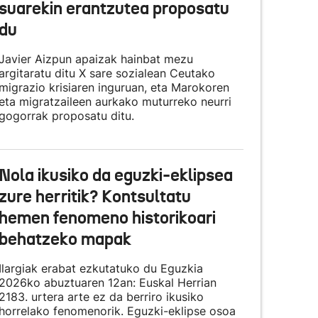
suarekin erantzutea proposatu
du
Javier Aizpun apaizak hainbat mezu
argitaratu ditu X sare sozialean Ceutako
migrazio krisiaren inguruan, eta Marokoren
eta migratzaileen aurkako muturreko neurri
gogorrak proposatu ditu.
Nola ikusiko da eguzki-eklipsea
zure herritik? Kontsultatu
hemen fenomeno historikoari
behatzeko mapak
Ilargiak erabat ezkutatuko du Eguzkia
2026ko abuztuaren 12an: Euskal Herrian
2183. urtera arte ez da berriro ikusiko
horrelako fenomenorik. Eguzki-eklipse osoa