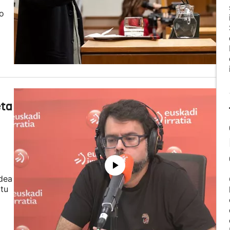
ko
eta
idea
itu