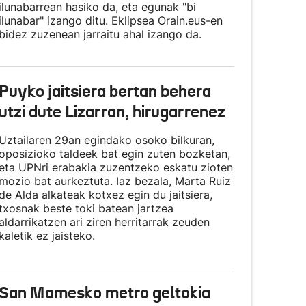
ilunabarrean hasiko da, eta egunak "bi
ilunabar" izango ditu. Eklipsea Orain.eus-en
bidez zuzenean jarraitu ahal izango da.
Puyko jaitsiera bertan behera
utzi dute Lizarran, hirugarrenez
Uztailaren 29an egindako osoko bilkuran,
oposizioko taldeek bat egin zuten bozketan,
eta UPNri erabakia zuzentzeko eskatu zioten
mozio bat aurkeztuta. Iaz bezala, Marta Ruiz
de Alda alkateak kotxez egin du jaitsiera,
txosnak beste toki batean jartzea
aldarrikatzen ari ziren herritarrak zeuden
kaletik ez jaisteko.
San Mamesko metro geltokia