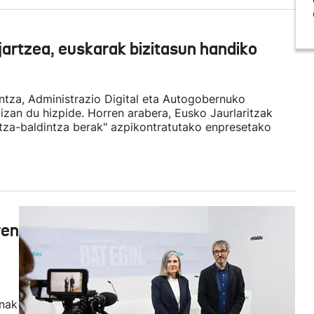
jartzea, euskarak bizitasun handiko
tza, Administrazio Digital eta Autogobernuko
izan du hizpide. Horren arabera, Eusko Jaurlaritzak
ntza-baldintza berak" azpikontratutako enpresetako
ren
unak