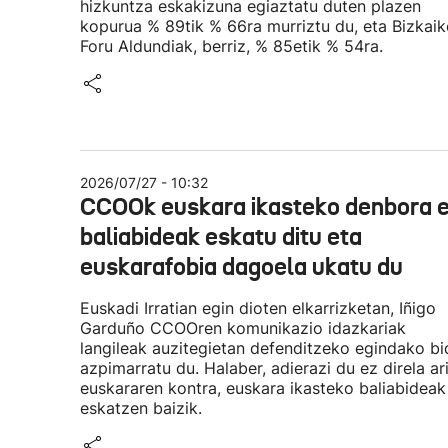
hizkuntza eskakizuna egiaztatu duten plazen
kopurua % 89tik % 66ra murriztu du, eta Bizkai
Foru Aldundiak, berriz, % 85etik % 54ra.
2026/07/27 - 10:32
CCOOk euskara ikasteko denbora 
baliabideak eskatu ditu eta
euskarafobia dagoela ukatu du
Euskadi Irratian egin dioten elkarrizketan, Iñigo
Garduño CCOOren komunikazio idazkariak
langileak auzitegietan defenditzeko egindako b
azpimarratu du. Halaber, adierazi du ez direla ar
euskararen kontra, euskara ikasteko baliabideak
eskatzen baizik.