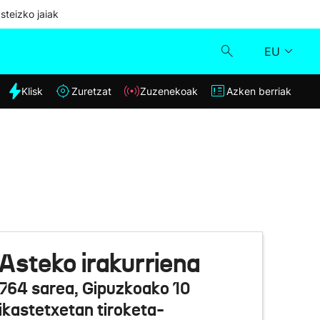
steizko jaiak
EU
dia
Klisk
Zuretzat
Zuzenekoak
Azken berriak
Klisk
Zuzenekoak
Zuretzat
Azken berriak
Asteko irakurriena
764 sarea, Gipuzkoako 10
ikastetxetan tiroketa-