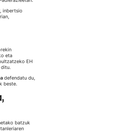
-adierazleetan.
, inbertsio
rian,
orekin
ko eta
 bultzatzeko EH
ditu.
ea
defendatu du,
k beste.
,
netako batzuk
tanleriaren