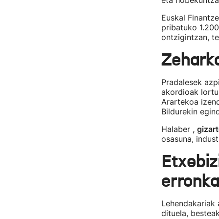
eta hobekuntzak
Euskal Finantzen
pribatuko 1.200
ontzigintzan, t
Zeharka
Pradalesek azpi
akordioak lortu
Arartekoa izend
Bildurekin egin
Halaber
, gizar
osasuna, indust
Etxebiz
erronka
Lehendakariak 
dituela, bestea