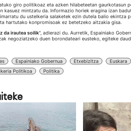
atuko giro politikoaz eta azken hilabeteetan gaurkotasun po
en kasuez mintzatu da. Informazio horiek eragina izan badu
imarratu du ustelkeria salaketek ezin dutela balio ekintza p
ta hartutako konpromisoak ez betetzeko aitzakia gisa.
 da irautea soilik
", adierazi du. Aurretik, Espainiako Gober
tzak negoziatzeko duen borondateari eusteko, egiteke dau
es
Espainiako Gobernua
Etxebizitza
Euskara
keria Politikoa
Politika
aiteke