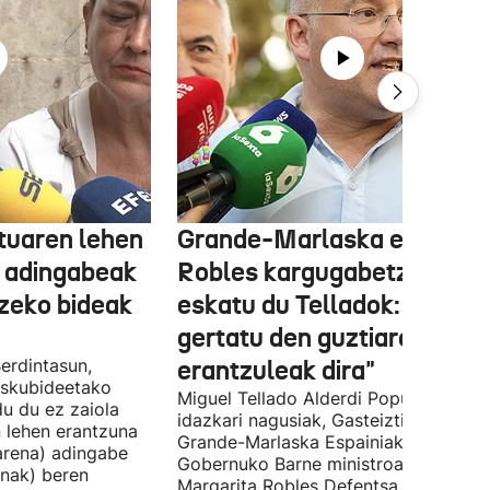
tuaren lehen
Grande-Marlaska eta
 adingabeak
Robles kargugabetzea
tzeko bideak
eskatu du Telladok: "Ceuta
gertatu den guztiaren
erdintasun,
erantzuleak dira"
 Eskubideetako
Miguel Tellado Alderdi Popularraren
u du ez zaiola
idazkari nagusiak, Gasteiztik, Fernan
n lehen erantzuna
Grande-Marlaska Espainiako
arena) adingabe
Gobernuko Barne ministroa eta
nak) beren
Margarita Robles Defentsa ministroa