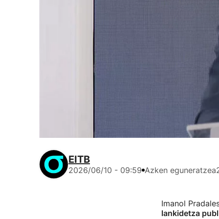
EITB
2026/06/10 - 09:59
Azken eguneratzea
Imanol Pradale
lankidetza pub