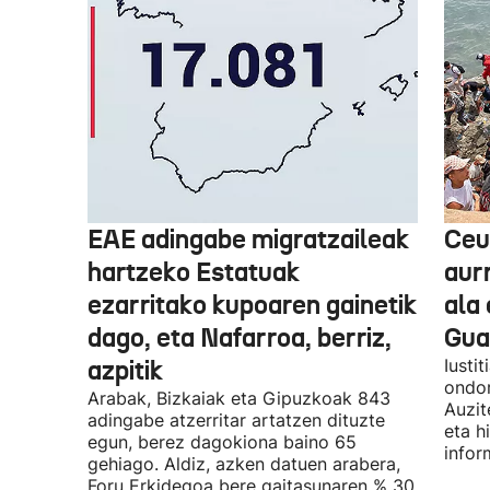
EAE adingabe migratzaileak
Ceu
hartzeko Estatuak
aurr
ezarritako kupoaren gainetik
ala 
dago, eta Nafarroa, berriz,
Guar
azpitik
Iusti
ondor
Arabak, Bizkaiak eta Gipuzkoak 843
Auzit
adingabe atzerritar artatzen dituzte
eta h
egun, berez dagokiona baino 65
infor
gehiago. Aldiz, azken datuen arabera,
Foru Erkidegoa bere gaitasunaren % 30