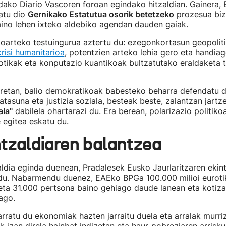
ako Diario Vascoren foroan egindako hitzaldian. Gainera, 
atu dio
Gernikako Estatutua osorik betetzeko
prozesua biz
aino lehen ixteko aldebiko agendan dauden gaiak.
ioarteko testuingurua aztertu du: ezegonkortasun geopolit
risi humanitarioa
, potentzien arteko lehia gero eta handia
obotikak eta konputazio kuantikoak bultzatutako eraldaketa
retan, balio demokratikoak babesteko beharra defendatu d
atasuna eta justizia soziala, besteak beste, zalantzan jartz
ala"
dabilela ohartarazi du. Era berean, polarizazio politikoa
e egitea eskatu du.
tzaldiaren balantzea
aldia eginda duenean, Pradalesek Eusko Jaurlaritzaren ekin
 du. Nabarmendu duenez, EAEko BPGa 100.000 milioi euroti
 eta 31.000 pertsona baino gehiago daude lanean eta kotiza
ago.
rratu du ekonomiak hazten jarraitu duela eta arralak murrizt