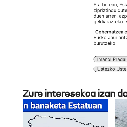
Era berean, Est
zipriztindu dut
duen arren, azp
geldiarazteko e
"
Gobernatzea ez
Eusko Jaurlari
burutzeko.
Imanol Pradal
Ustezko Ustel
Zure interesekoa izan d