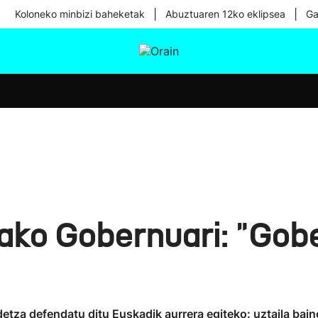
|
|
Koloneko minbizi baheketak
Abuztuaren 12ko eklipsea
Ga
tura
Ikusmiran
Egural
Osasuna
Teknologia
iako Gobernuari: "Gob
detza defendatu ditu Euskadik aurrera egiteko: uztaila bai