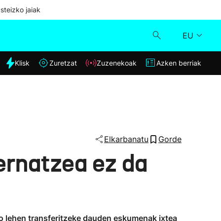
steizko jaiak
EU
dia
Klisk
Zuretzat
Zuzenekoak
Azken berriak
Klisk
Zuzenekoak
Zuretzat
Elkarbanatu
Gorde
ernatzea ez da
Azken berriak
no lehen transferitzeke dauden eskumenak ixtea