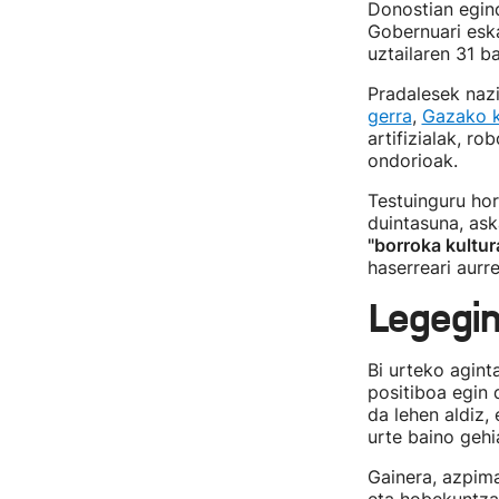
Donostian egind
Gobernuari esk
uztailaren 31 b
Pradalesek naz
gerra
,
Gazako k
artifizialak, r
ondorioak.
Testuinguru hor
duintasuna, ask
"borroka kultur
haserreari aurr
Legegin
Bi urteko agint
positiboa egin
da lehen aldiz,
urte baino gehi
Gainera, azpima