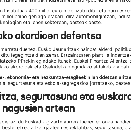
 izan direla hainbat indizetan eta haur-pobreziaren arrisku
 Institutuak 400 milioi euro mobilizatu ditu, eta horri esker
 milioi baino gehiago erakarri dira automobilgintzan, indust
eknologian eta lehen sektorean, besteak beste.
ko akordioen defentsa
marratu duenez, Eusko Jaurlaritzak hainbat alderdi politik
 ditu legegintzaldian zehar. Ertzaintzaren plantilla indartze
atzeko PPrekin egindako itunak, Euskal Finantza Aliantza
dako akordioak eta Osakidetzan egindako aldaketak aipatu 
te-, ekonomia- eta hezkuntza-eragileekin lankidetzan aritz
ria, segurtasuna eta eskola-segregazioa jorratzeko, bestea
itza, segurtasuna eta euskara
 nagusien artean
adierazi du Euskadik gizarte aurreratuenen erronka handie
k beste, etxebizitza, gazteen espektatibak, segurtasuna, biz