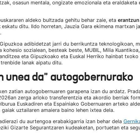
ntzak, osasun mentala, ongizate emozionala eta eraldaketa
euskararen aldeko bultzada gehitu behar zaie, eta
erantzun 
k
eskatu ditu. Ildo horretan, Jauzia Gara ekimena martxan ja
.
 Gipuzkoa adibidetzat jarri du berrikuntza teknologikoan, 
a kohesio sozialean, besteak beste, MUBIL, Milia Kuantikoa
anditzea eta Gipuzkoako eta Euskal Herriko hainbat txoko 
trenbide lanak aipatu ditu.
n unea da" autogobernurako
zken zatian autogobernuaren garapena izan du ardatz. Prad
026an zerga arloko transferentzia eta akordio berriak forma
elburua Euskadiren eta Espainiako Gobernuaren arteko ald
n gaiak uztailaren amaiera baino lehen ixtea dela.
dierazi du aurtengoa erabakigarria izan behar dela
Gernik
eziki Gizarte Segurantzaren kudeaketan, portuetan eta seg