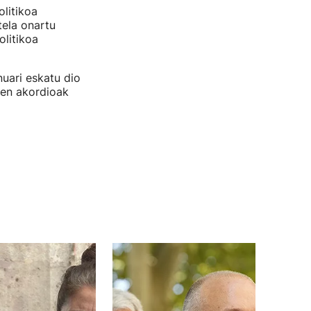
litikoa
tela onartu
olitikoa
nuari eskatu dio
den akordioak