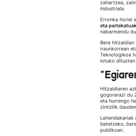
zahartzea, zai
industriala.
Erronka horiei 
eta partekatua
nabarmendu du
Bere hitzaldian
iraunkorrean et
Teknologikoa h
lotuko dituzten 
"Egiare
Hitzaldiaren a
gogorarazi du 2
eta hurrengo h
zintzilik daude
Lehendakariak a
betetzeko, ber
publikoan.