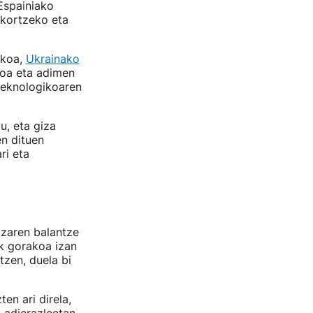
Espainiako
kortzeko eta
ikoa,
Ukrainako
goa eta adimen
 teknologikoaren
u, eta giza
en dituen
ri eta
tzaren balantze
k gorakoa izan
tzen, duela bi
en ari direla,