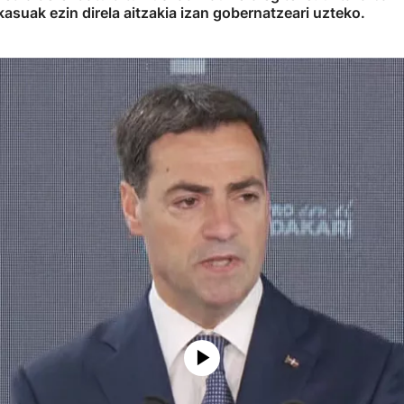
kasuak ezin direla aitzakia izan gobernatzeari uzteko.