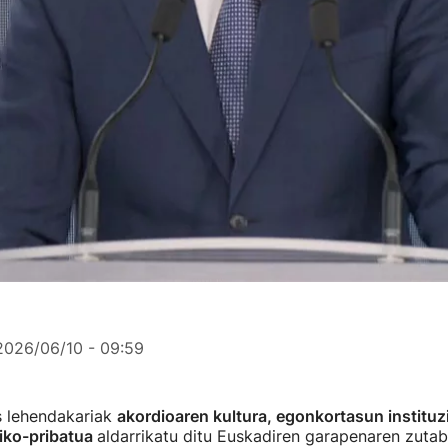
2026/06/10 - 09:59
s lehendakariak
akordioaren kultura, egonkortasun instituz
liko-pribatua
aldarrikatu ditu Euskadiren garapenaren zutab