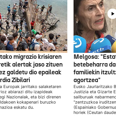
tako migrazio krisiaren
Melgosa: "Esta
etik alertak jaso zituen
betebeharra da
ez galdetu dio epaileak
familiekin itzul
dia Zibilari
agortzea"
tia Europak jarritako salaketaren
Eusko Jaurlaritzako B
ioz abiarazi ditu izapideak
Justizia eta Gizarte
egi Nazionalak, eta bizi direnen
sailburuak nabarmend
ildakoen kokapenari buruzko
"zentzuzkoa iruditze
mazioa eskatu du.
(Espainiako Gobernu
horiek (Ceutan daude