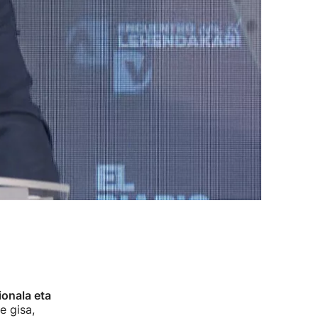
ionala eta
e gisa,