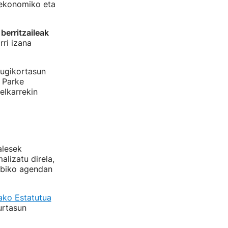
 ekonomiko eta
berritzaileak
rri izana
mugikortasun
, Parke
elkarrekin
alesek
lizatu direla,
ebiko agendan
ako Estatutua
urtasun