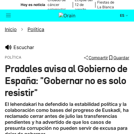
Fiestas de
|
|
Hoy es noticia
cáncer
12 de
La Blanca
colorrectal
agosto
ES
Inicio
Política
Actualidad
Buscador
Política
Escuchar
POLÍTICA
Compartir
Guardar
Cultura
Pradales avisa al Gobierno de
España: "Gobernar no es solo
Ikusmiran
resistir"
Eguraldia
El lehendakari ha defendido la estabilidad política y la
colaboración como bases del progreso de Euskadi, ha
reclamado cerrar antes de julio las transferencias
pendientes y ha advertido de que los casos de
presunta corrupción no pueden servir de excusa para