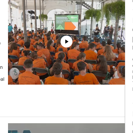
0
an
al