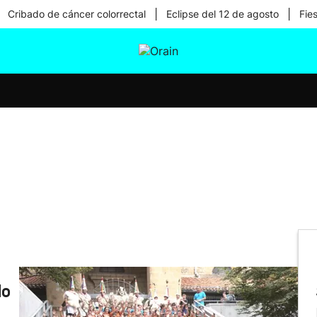
|
|
Cribado de cáncer colorrectal
Eclipse del 12 de agosto
Fie
tura
Ikusmiran
Egural
Salud
Tecnología
do