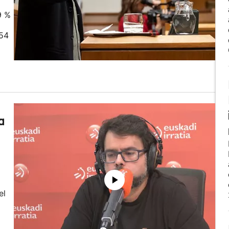
9 %
 54
a
el