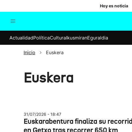
Hoy es noticia
Actualidad
Política
Cul
Actualidad
Política
Cultura
Ikusmiran
Eguraldia
Sociedad
Elecciones
Economía
Inicio
Euskera
Internacional
Euskera
31/07/2026 - 18:47
Euskarabentura finaliza su recorri
en Getxo tras recorrer 650 km