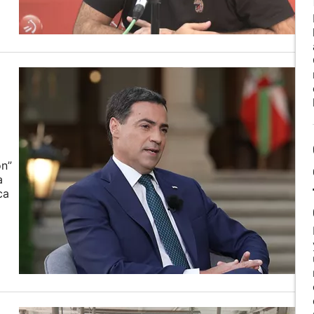
ón”
a
ca