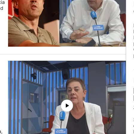
cia
ad
a,