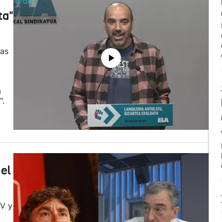
ta"
las
,
a
".
el
NV y