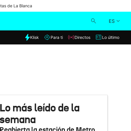
stas de La Blanca
ES
dia
Klisk
Para ti
Directos
Lo último
Klisk
Directos
Para ti
Lo último
Lo más leído de la
semana
Reabierta la estación de Metro