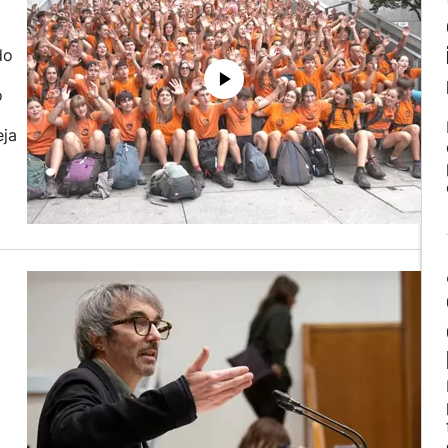
do
o
eja