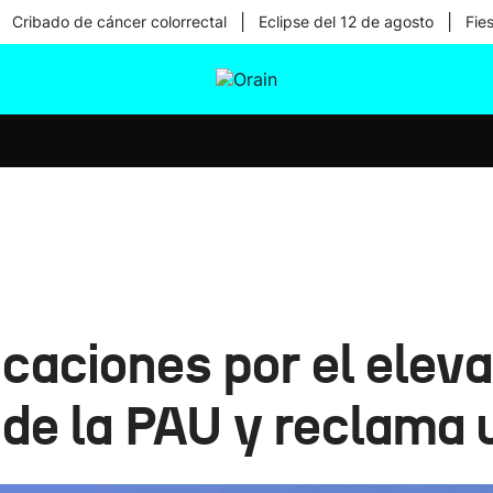
|
|
Cribado de cáncer colorrectal
Eclipse del 12 de agosto
Fie
tura
Ikusmiran
Egural
Salud
Tecnología
licaciones por el ele
de la PAU y reclama 