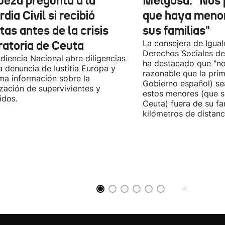
jueza pregunta a la
Melgosa: "Nos
dia Civil si recibió
que haya menor
tas antes de la crisis
sus familias"
ratoria de Ceuta
La consejera de Igual
Derechos Sociales de
diencia Nacional abre diligencias
ha destacado que "n
la denuncia de Iustitia Europa y
razonable que la prim
ma información sobre la
Gobierno español) sea
ización de supervivientes y
estos menores (que s
idos.
Ceuta) fuera de su fam
kilómetros de distanci