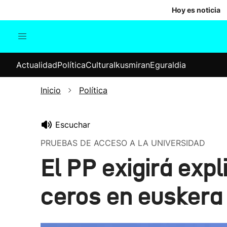
Hoy es noticia
Actualidad
Política
Cul
Actualidad
Política
Cultura
Ikusmiran
Eguraldia
Sociedad
Elecciones
Economía
Inicio
Política
Internacional
Escuchar
PRUEBAS DE ACCESO A LA UNIVERSIDAD
El PP exigirá exp
ceros en euskera 