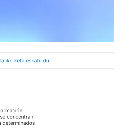
a ikerketa eskatu du
 formación
 se concentran
n determinados