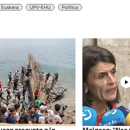
Euskera
UPV-EHU
Política