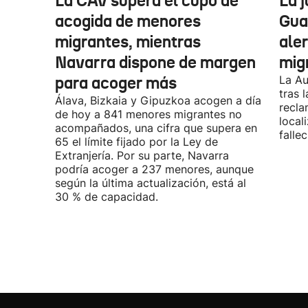
La CAV supera el cupo de
La 
acogida de menores
Guar
migrantes, mientras
aler
Navarra dispone de margen
mig
para acoger más
La Au
tras 
Álava, Bizkaia y Gipuzkoa acogen a día
recla
de hoy a 841 menores migrantes no
local
acompañados, una cifra que supera en
fallec
65 el límite fijado por la Ley de
Extranjería. Por su parte, Navarra
podría acoger a 237 menores, aunque
según la última actualización, está al
30 % de capacidad.