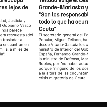
 preocupa
Tellado exige el cese de
es lejos de
Grande-Marlaska y Robles
"Son los responsables de
dad, Justicia y
todo lo que ha ocurrido en
l Gobierno Vasco
Ceuta"
o nos parece
era respuesta (del
El secretario general del Partido
 trasladar a
Popular, Miguel Tellado, ha exigido
e encuentran en
desde Vitoria-Gasteiz los ceses del
ilia, a miles de
ministro de Interior del Gobierno de
a".
España, Fernando Grande-Marlaska, 
la ministra de Defensa, Margarita
Robles, por "no haber actuado" y
porque "ninguno de los dos ha estad
a la altura de las circunstancias" ante 
crisis migratoria de Ceuta.