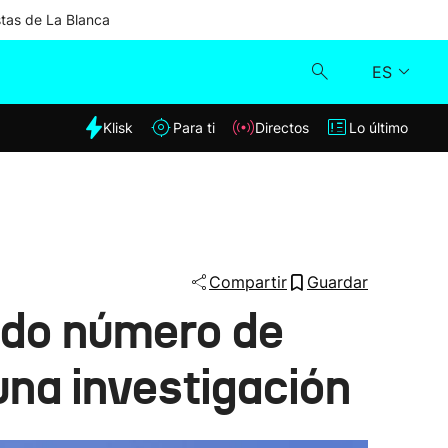
stas de La Blanca
ES
dia
Klisk
Para ti
Directos
Lo último
Klisk
Directos
Para ti
Compartir
Guardar
vado número de
Lo último
una investigación