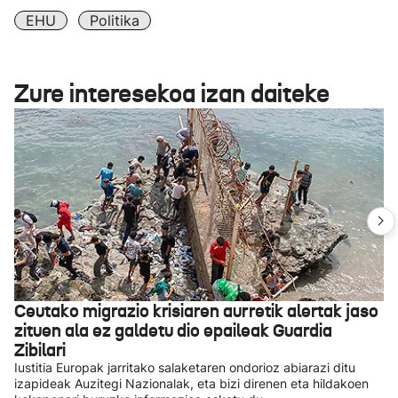
EHU
Politika
Zure interesekoa izan daiteke
Ceutako migrazio krisiaren aurretik alertak jaso
zituen ala ez galdetu dio epaileak Guardia
Zibilari
Iustitia Europak jarritako salaketaren ondorioz abiarazi ditu
izapideak Auzitegi Nazionalak, eta bizi direnen eta hildakoen