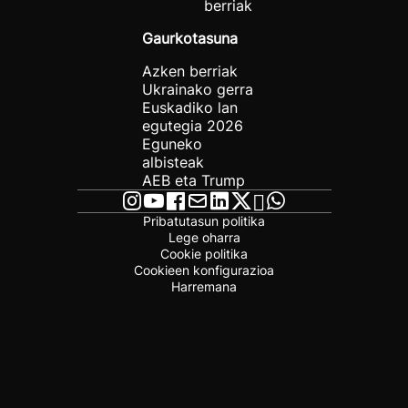
berriak
Gaurkotasuna
Azken berriak
Ukrainako gerra
Euskadiko lan
egutegia 2026
Eguneko
albisteak
AEB eta Trump
Pribatutasun politika
Lege oharra
Cookie politika
Cookieen konfigurazioa
Harremana