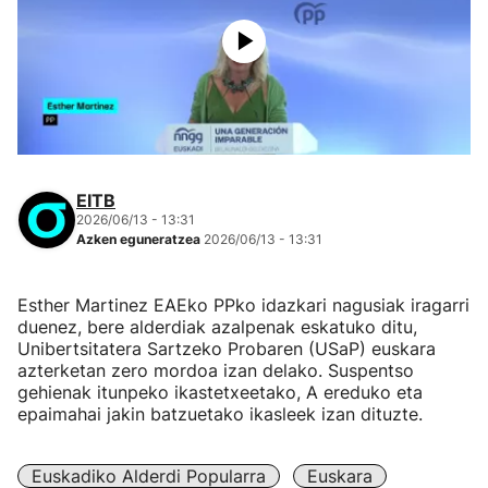
EITB
2026/06/13 - 13:31
Azken eguneratzea
2026/06/13 - 13:31
Esther Martinez EAEko PPko idazkari nagusiak iragarri
duenez, bere alderdiak azalpenak eskatuko ditu,
Unibertsitatera Sartzeko Probaren (USaP) euskara
azterketan zero mordoa izan delako. Suspentso
gehienak itunpeko ikastetxeetako, A ereduko eta
epaimahai jakin batzuetako ikasleek izan dituzte.
Euskadiko Alderdi Popularra
Euskara