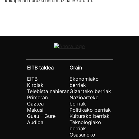
kokapenari buruzko informazioa eskatu du.
EITB taldea
Orain
EITB
Ekonomiako
Kirolak
berriak
Telebista nahieran
Gizarteko berriak
Primeran
Nazioarteko
Gaztea
berriak
Makusi
Politikako berriak
Guau - Gure
Kulturako berriak
Audioa
Teknologiako
berriak
Osasuneko