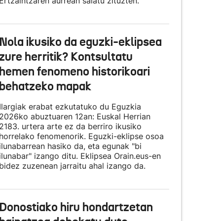
Ertzaintzaren aurrean salatu zituzten.
Nola ikusiko da eguzki-eklipsea
zure herritik? Kontsultatu
hemen fenomeno historikoari
behatzeko mapak
Ilargiak erabat ezkutatuko du Eguzkia
2026ko abuztuaren 12an: Euskal Herrian
2183. urtera arte ez da berriro ikusiko
horrelako fenomenorik. Eguzki-eklipse osoa
ilunabarrean hasiko da, eta egunak "bi
ilunabar" izango ditu. Eklipsea Orain.eus-en
bidez zuzenean jarraitu ahal izango da.
Donostiako hiru hondartzetan