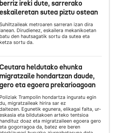
berriz ireki dute, sarrerako
eskaileretan sutea piztu ostean
Suhiltzaileak metroaren sarreran izan dira
lanean. Dirudienez, eskailera mekanikoetan
batu den hautsagatik sortu da sutea eta
ketza sortu da.
Ceutara heldutako ehunka
migratzaile hondartzan daude,
gero eta egoera prekarioagoan
Poliziak Trampolin hondartza inguratu egin
du, migratzaileak hirira sar ez
daitezen. Egunetik egunera, elikagai falta, ur-
eskasia eta bildutakoen arteko tentsioa
handituz doaz eta migratzaileen egoera gero
eta gogorragoa da, batez ere beren
etorkizunari buruzko ziurgabetasuna dela