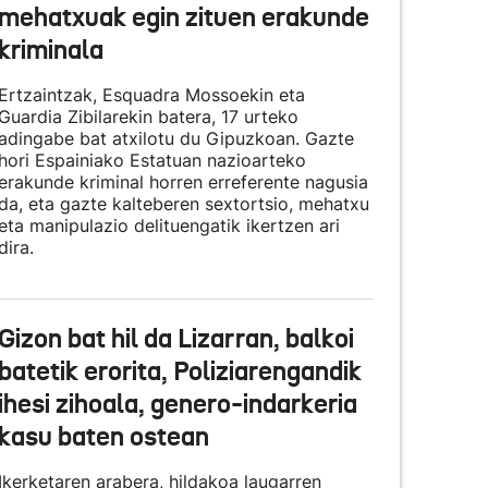
mehatxuak egin zituen erakunde
kriminala
Ertzaintzak, Esquadra Mossoekin eta
Guardia Zibilarekin batera, 17 urteko
adingabe bat atxilotu du Gipuzkoan. Gazte
hori Espainiako Estatuan nazioarteko
erakunde kriminal horren erreferente nagusia
da, eta gazte kalteberen sextortsio, mehatxu
eta manipulazio delituengatik ikertzen ari
dira.
Gizon bat hil da Lizarran, balkoi
batetik erorita, Poliziarengandik
ihesi zihoala, genero-indarkeria
kasu baten ostean
Ikerketaren arabera, hildakoa laugarren