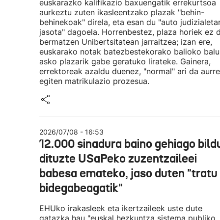
euskarazko kalifikazio baxuengatik errekurtsoa
aurkeztu zuten ikasleentzako plazak "behin-
behinekoak" direla, eta esan du "auto judizialeta
jasota" dagoela. Horrenbestez, plaza horiek ez 
bermatzen Unibertsitatean jarraitzea; izan ere,
euskarako notak batezbestekorako balioko balu
asko plazarik gabe geratuko lirateke. Gainera,
errektoreak azaldu duenez, "normal" ari da aurre
egiten matrikulazio prozesua.
2026/07/08 - 16:53
12.000 sinadura baino gehiago bild
dituzte USaPeko zuzentzaileei
babesa emateko, jaso duten "tratu
bidegabeagatik"
EHUko irakasleek eta ikertzaileek uste dute
gatazka hau "euskal hezkuntza sistema publiko