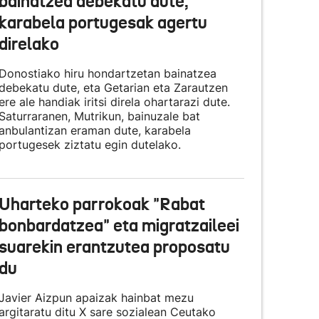
bainatzea debekatu dute,
karabela portugesak agertu
direlako
Donostiako hiru hondartzetan bainatzea
debekatu dute, eta Getarian eta Zarautzen
ere ale handiak iritsi direla ohartarazi dute.
Saturraranen, Mutrikun, bainuzale bat
anbulantizan eraman dute, karabela
portugesek ziztatu egin dutelako.
Uharteko parrokoak "Rabat
bonbardatzea" eta migratzaileei
suarekin erantzutea proposatu
du
Javier Aizpun apaizak hainbat mezu
argitaratu ditu X sare sozialean Ceutako