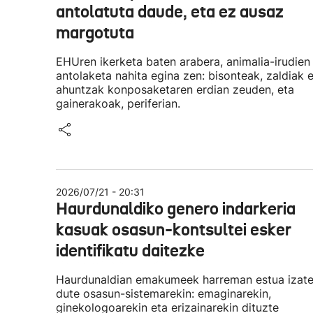
antolatuta daude, eta ez ausaz
margotuta
EHUren ikerketa baten arabera, animalia-irudien
antolaketa nahita egina zen: bisonteak, zaldiak 
ahuntzak konposaketaren erdian zeuden, eta
gainerakoak, periferian.
2026/07/21 - 20:31
Haurdunaldiko genero indarkeria
kasuak osasun-kontsultei esker
identifikatu daitezke
Haurdunaldian emakumeek harreman estua izat
dute osasun-sistemarekin: emaginarekin,
ginekologoarekin eta erizainarekin dituzte