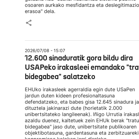
osoaren aurkako mesfidantza eta deslegitimazi
erasoa" dela.
2026/07/08 - 15:07
12.600 sinaduratik gora bildu dira
USAPeko irakasleei emandako "tra
bidegabea" salatzeko
EHUko irakasleek agerraldia egin dute USaPen
jardun duten kideen profesionaltasuna
defendatzeko, eta babes gisa 12.645 sinadura j
dituztela jakinarazi dute (horietatik 2.000
unibertsitateko langileenak). Iñigo Urrutia irakas
azaldu duenez, kaltetuek zein EHUk berak "tratu
bidegabea" jaso dute, unibertsitate publikoaren
objektibotasuna, gardentasuna eta zerbitzuarek