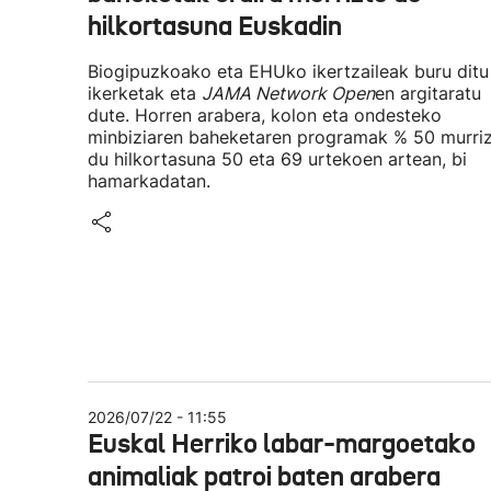
hilkortasuna Euskadin
Biogipuzkoako eta EHUko ikertzaileak buru ditu
ikerketak eta
JAMA Network Open
en argitaratu
dute. Horren arabera, kolon eta ondesteko
minbiziaren baheketaren programak % 50 murri
du hilkortasuna 50 eta 69 urtekoen artean, bi
hamarkadatan.
2026/07/22 - 11:55
Euskal Herriko labar-margoetako
animaliak patroi baten arabera