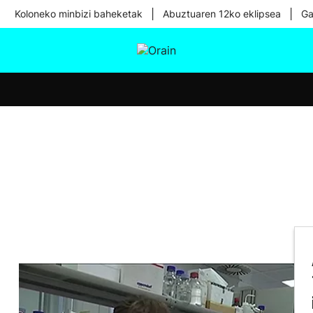
|
|
Koloneko minbizi baheketak
Abuztuaren 12ko eklipsea
Ga
tura
Ikusmiran
Egural
Osasuna
Teknologia