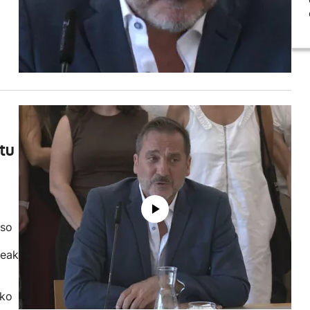
o
tu
aso
leak
iko