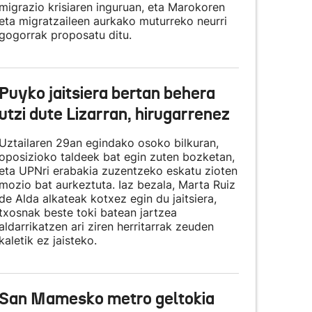
migrazio krisiaren inguruan, eta Marokoren
eta migratzaileen aurkako muturreko neurri
gogorrak proposatu ditu.
Puyko jaitsiera bertan behera
utzi dute Lizarran, hirugarrenez
Uztailaren 29an egindako osoko bilkuran,
oposizioko taldeek bat egin zuten bozketan,
eta UPNri erabakia zuzentzeko eskatu zioten
mozio bat aurkeztuta. Iaz bezala, Marta Ruiz
de Alda alkateak kotxez egin du jaitsiera,
txosnak beste toki batean jartzea
aldarrikatzen ari ziren herritarrak zeuden
kaletik ez jaisteko.
San Mamesko metro geltokia