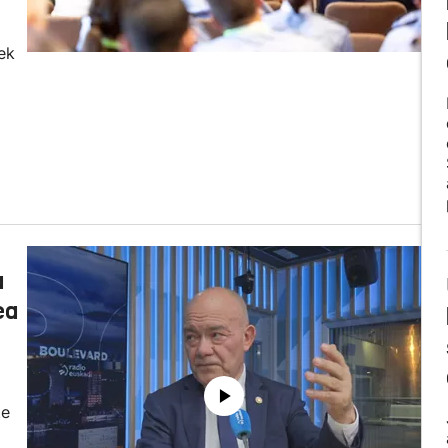
ek
a
ea
te