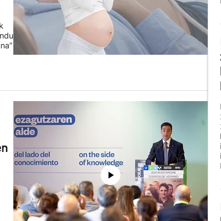
k
endu
una”
en