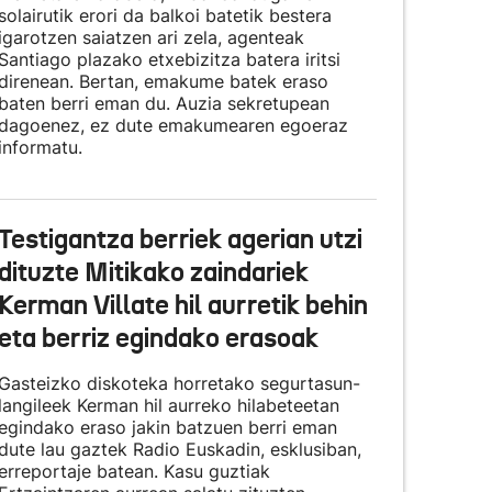
solairutik erori da balkoi batetik bestera
igarotzen saiatzen ari zela, agenteak
Santiago plazako etxebizitza batera iritsi
direnean. Bertan, emakume batek eraso
baten berri eman du. Auzia sekretupean
dagoenez, ez dute emakumearen egoeraz
informatu.
Testigantza berriek agerian utzi
dituzte Mitikako zaindariek
Kerman Villate hil aurretik behin
eta berriz egindako erasoak
Gasteizko diskoteka horretako segurtasun-
langileek Kerman hil aurreko hilabeteetan
egindako eraso jakin batzuen berri eman
dute lau gaztek Radio Euskadin, esklusiban,
erreportaje batean. Kasu guztiak