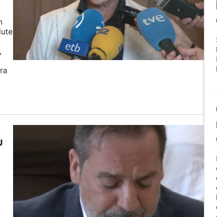
n
dute
,
ra
u