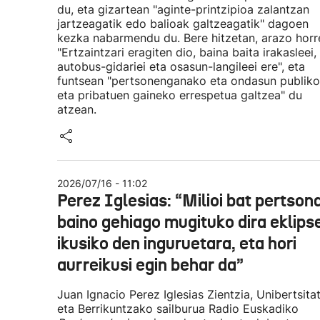
du, eta gizartean "aginte-printzipioa zalantzan
jartzeagatik edo balioak galtzeagatik" dagoen
kezka nabarmendu du. Bere hitzetan, arazo horr
"Ertzaintzari eragiten dio, baina baita irakasleei,
autobus-gidariei eta osasun-langileei ere", eta
funtsean "pertsonenganako eta ondasun publiko
eta pribatuen gaineko errespetua galtzea" du
atzean.
2026/07/16 - 11:02
Perez Iglesias: “Milioi bat pertson
baino gehiago mugituko dira eklips
ikusiko den inguruetara, eta hori
aurreikusi egin behar da”
Juan Ignacio Perez Iglesias Zientzia, Unibertsita
eta Berrikuntzako sailburua Radio Euskadiko