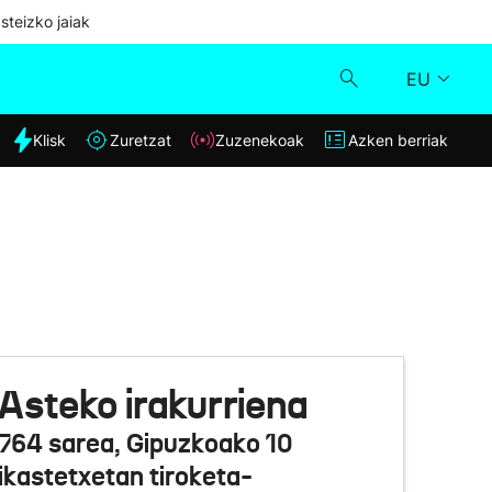
steizko jaiak
EU
dia
Klisk
Zuretzat
Zuzenekoak
Azken berriak
Klisk
Zuzenekoak
Zuretzat
Azken berriak
Asteko irakurriena
764 sarea, Gipuzkoako 10
ikastetxetan tiroketa-