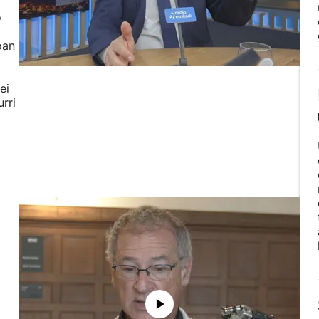
o
oan
ei
rri