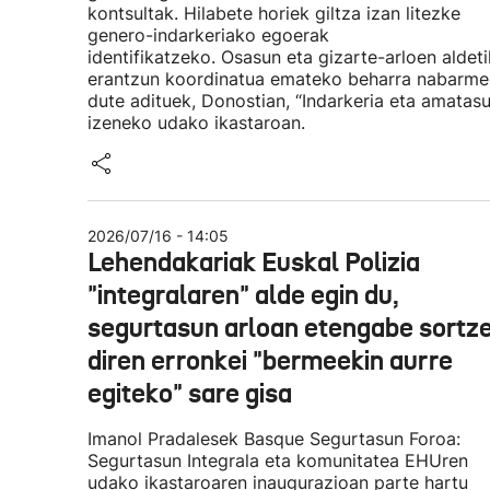
kontsultak. Hilabete horiek giltza izan litezke
genero-indarkeriako egoerak
identifikatzeko. Osasun eta gizarte-arloen aldeti
erantzun koordinatua emateko beharra nabarm
dute adituek, Donostian, “Indarkeria eta amatas
izeneko udako ikastaroan.
2026/07/16 - 14:05
Lehendakariak Euskal Polizia
"integralaren" alde egin du,
segurtasun arloan etengabe sortz
diren erronkei "bermeekin aurre
egiteko" sare gisa
Imanol Pradalesek Basque Segurtasun Foroa:
Segurtasun Integrala eta komunitatea EHUren
udako ikastaroaren inaugurazioan parte hartu