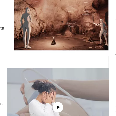
eta
en