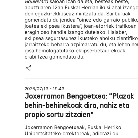
Boulevard
saioan izan da eta, besteak beste,
abuztuaren 12an Euskal Herrian ikusi ahal izang
den eguzki-eklipseaz mintzatu da. Sailburuak
gomendatu du jendea “oinez edo garraio publik
joatea eklipsea ikustera”, joan-etorriek trafikoan
eragin oso handia izango dutelako. Halaber,
eklipsea segurtasunez ikusteko aholku zientifiko
jarraitzeko beharra azpimarratu du, eta lehen neu
gisa homologatutako eklipse-betaurrekoak
erabiltzea gomendatu du.
2026/07/13 - 19:43
Joxerramon Bengoetxea: “Plazak
behin-behinekoak dira, nahiz eta
propio sortu zitzaien”
Joxerramon Bengoetxeak, Euskal Herriko
Unibertsitateko errektoreak, adierazi du