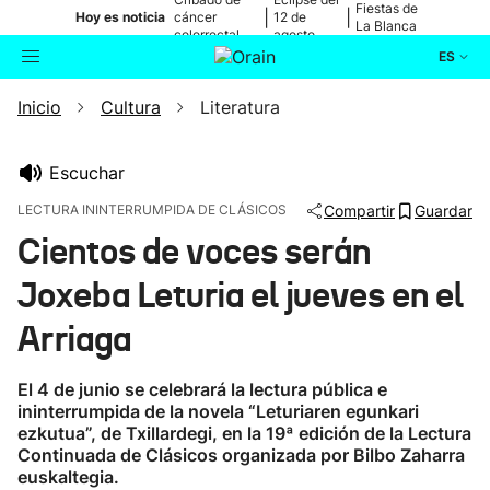
Fiestas de
|
|
Hoy es noticia
cáncer
12 de
La Blanca
colorrectal
agosto
ES
Inicio
Cultura
Literatura
Actualidad
Buscador
Política
Escuchar
LECTURA ININTERRUMPIDA DE CLÁSICOS
Compartir
Guardar
Cultura
Cientos de voces serán
Joxeba Leturia el jueves en el
Ikusmiran
Arriaga
Eguraldia
El 4 de junio se celebrará la lectura pública e
ininterrumpida de la novela “Leturiaren egunkari
ezkutua”, de Txillardegi, en la 19ª edición de la Lectura
Continuada de Clásicos organizada por Bilbo Zaharra
euskaltegia.