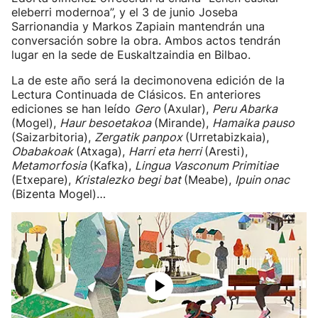
eleberri modernoa”, y el 3 de junio Joseba
Sarrionandia y Markos Zapiain mantendrán una
conversación sobre la obra. Ambos actos tendrán
lugar en la sede de Euskaltzaindia en Bilbao.
La de este año será la decimonovena edición de la
Lectura Continuada de Clásicos. En anteriores
ediciones se han leído
Gero
(Axular),
Peru Abarka
(Mogel),
Haur besoetakoa
(Mirande),
Hamaika pauso
(Saizarbitoria),
Zergatik panpox
(Urretabizkaia),
Obabakoak
(Atxaga),
Harri eta herri
(Aresti),
Metamorfosia
(Kafka),
Lingua Vasconum Primitiae
(Etxepare),
Kristalezko begi bat
(Meabe),
Ipuin onac
(Bizenta Mogel)…