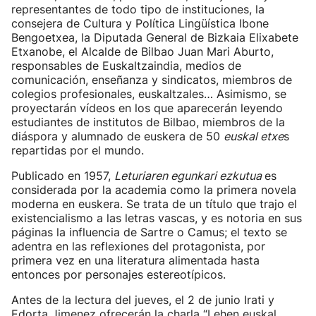
representantes de todo tipo de instituciones, la
consejera de Cultura y Política Lingüística Ibone
Bengoetxea, la Diputada General de Bizkaia Elixabete
Etxanobe, el Alcalde de Bilbao Juan Mari Aburto,
responsables de Euskaltzaindia, medios de
comunicación, enseñanza y sindicatos, miembros de
colegios profesionales, euskaltzales… Asimismo, se
proyectarán vídeos en los que aparecerán leyendo
estudiantes de institutos de Bilbao, miembros de la
diáspora y alumnado de euskera de 50
euskal etxe
s
repartidas por el mundo.
Publicado en 1957,
Leturiaren egunkari ezkutua
es
considerada por la academia como la primera novela
moderna en euskera. Se trata de un título que trajo el
existencialismo a las letras vascas, y es notoria en sus
páginas la influencia de Sartre o Camus; el texto se
adentra en las reflexiones del protagonista, por
primera vez en una literatura alimentada hasta
entonces por personajes estereotípicos.
Antes de la lectura del jueves, el 2 de junio Irati y
Edorta Jimenez ofrecerán la charla “Lehen euskal