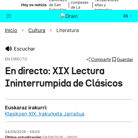
compases
|
|
Hoy es noticia
de San
altas y
de La
Sebastián
tormentas
Blanca
ES
Inicio
Cultura
Literatura
Actualidad
Buscador
Política
Escuchar
EN DIRECTO
Compartir
Guardar
Cultura
En directo: XIX Lectura
Ininterrumpida de Clásicos
Ikusmiran
Eguraldia
Euskaraz irakurri:
La emisión ha expirado.
Klasikoen XIX. Irakurketa Jarraitua
04/06/2026 - 08:00
Última actualización
04/06/2026 - 08:00