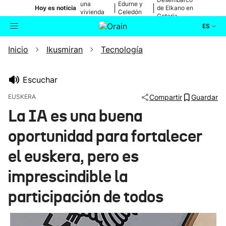
una
Edurne y
|
|
Hoy es noticia
de Elkano en
vivienda
Celedón
Getaria
de Bilbao
Txiki
ES
Inicio
Ikusmiran
Tecnología
Actualidad
Buscador
Política
Escuchar
EUSKERA
Compartir
Guardar
Cultura
La IA es una buena
oportunidad para fortalecer
Ikusmiran
el euskera, pero es
Eguraldia
imprescindible la
participación de todos