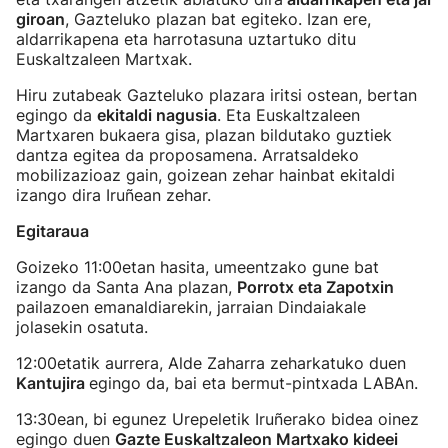
giroan
, Gazteluko plazan bat egiteko. Izan ere,
aldarrikapena eta harrotasuna uztartuko ditu
Euskaltzaleen Martxak.
Hiru zutabeak Gazteluko plazara iritsi ostean, bertan
egingo da
ekitaldi nagusia
. Eta Euskaltzaleen
Martxaren bukaera gisa, plazan bildutako guztiek
dantza egitea da proposamena. Arratsaldeko
mobilizazioaz gain, goizean zehar hainbat ekitaldi
izango dira Iruñean zehar.
Egitaraua
Goizeko 11:00etan hasita, umeentzako gune bat
izango da Santa Ana plazan,
Porrotx eta Zapotxin
pailazoen emanaldiarekin, jarraian Dindaiakale
jolasekin osatuta.
12:00etatik aurrera, Alde Zaharra zeharkatuko duen
Kantujira
egingo da, bai eta bermut-pintxada LABAn.
13:30ean, bi egunez Urepeletik Iruñerako bidea oinez
egingo duen
Gazte Euskaltzaleon Martxako kideei