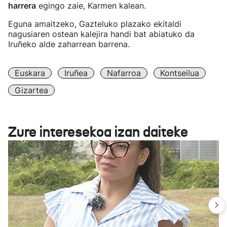
harrera
egingo zaie, Karmen kalean.
Eguna amaitzeko, Gazteluko plazako ekitaldi
nagusiaren ostean kalejira handi bat abiatuko da
Iruñeko alde zaharrean barrena.
Euskara
Iruñea
Nafarroa
Kontseilua
Gizartea
Zure interesekoa izan daiteke