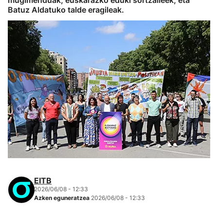
mugimenduak, euskarazko eduki sortzaileek, eta
Batuz Aldatuko talde eragileak.
EITB
2026/06/08 - 12:33
Azken eguneratzea
2026/06/08 - 12:33