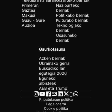
Telebista nahieran
Gizarteko berriak
Primeran
Nazioarteko
Gaztea
berriak
Makusi
Politikako berriak
Guau - Gure
Kulturako berriak
Audioa
Teknologiako
berriak
Osasuneko
berriak
Gaurkotasuna
Azken berriak
Ukrainako gerra
Euskadiko lan
egutegia 2026
Eguneko
albisteak
AEB eta Trump
Pribatutasun politika
Lege oharra
Cookie politika