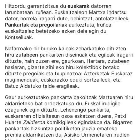
Hitzordu garrantzitsua du
euskarak
datorren
larunbatean Iruñean. Euskaltzaleon Martxa indartsu
dator, horrela iragarri dute, behintzat, antolatzaileek.
Pankartak eta pregoilariak
aurkeztuta, Iruñea
euskaltzalez betetzeko azken deia egin du
Kontseiluak.
Nafarroako hiriburuko kaleak zeharkatuko dituzten
hiru zutabeen
pankarten diseinuak eta egileak iragarri
dituzte, hain zuzen ere, gaurkoan. Hartara, zutabeen
hasieran, gizarte zibileko hiru kolektibok botako
dituzte pregoiak eta txupinazoa: Azterketak Euskaraz
mugimenduak, euskarazko eduki sortzaileek, eta
Batuz Aldatuko talde eragileak.
Gaur aurkeztutako pankarta bakoitzak Martxaren hiru
aldarrietako bat ordezkatuko du. Euskal irudigile
ezagunek egin dituzte. Lehenengo pankarta,
euskararen ofizialtasun osoa eskatzen duena, Patxi
Huarte
Zaldieroa
komikigileak egindakoa da. Bigarren
pankartak hizkuntza politiketan jauzia emateko
premia aldarrikatzen du, Asisko Urmenetaren irudien