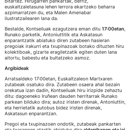
bitartez. Hirugarren pankartak, berriz,
euskaltzaletasuna lehen lerrora ekartzeko beharra
azpimarratzen du, eta Malen Amenabar
ilustratzailearen lana da.
Bestalde, Kontseiluak ezagutzera eman ditu
17:00etan
,
Runako parketik, Antoniuttitik eta Askatasun
enparantzatik abiatuko diren zutabeen hasieran
pregoiak irakurri eta txupinazoak botako dituzten hiru
kolektiboak, gizarte eragiletzatik egiten duten lana
aitortu, babestu eta bultatzeko asmoz.
Argibideak
Arratsaldeko 17:00etan, Euskaltzaleon Martxaren
zutabeak osatuko dira. Zutabeen osaera ahal bezain
orekatua izan dadin, Kontseiluak hiru irizpide zehaztu
ditu: dagoeneko Iruñean dauden herritarrak Runako
parkean bilduko dira; autoz iristen direnak, Antoniuttin,
eta herrietatik autobus bidez iristen direnak,
Askatasun enparantzan.
Pregoi eta txupinazoen ondotik, zutabeak pankarten
eta txarangen atzetik abiatuko dira
aldarrikapen eta jai