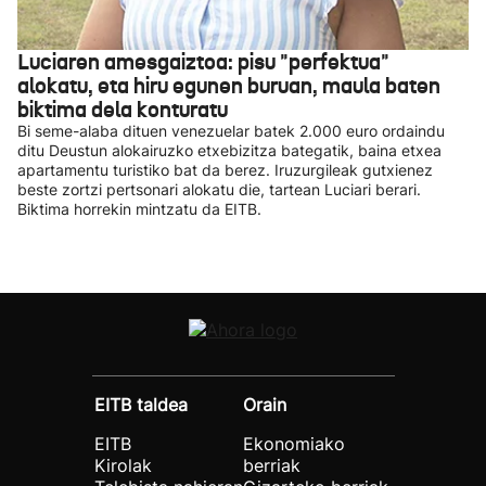
Luciaren amesgaiztoa: pisu "perfektua"
alokatu, eta hiru egunen buruan, maula baten
biktima dela konturatu
Bi seme-alaba dituen venezuelar batek 2.000 euro ordaindu
ditu Deustun alokairuzko etxebizitza bategatik, baina etxea
apartamentu turistiko bat da berez. Iruzurgileak gutxienez
beste zortzi pertsonari alokatu die, tartean Luciari berari.
Biktima horrekin mintzatu da EITB.
EITB taldea
Orain
EITB
Ekonomiako
Kirolak
berriak