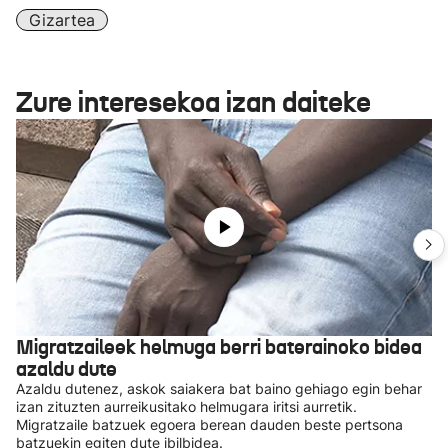
Gizartea
Zure interesekoa izan daiteke
Migratzaileek helmuga berri baterainoko bidea
azaldu dute
Azaldu dutenez, askok saiakera bat baino gehiago egin behar
izan zituzten aurreikusitako helmugara iritsi aurretik.
Migratzaile batzuek egoera berean dauden beste pertsona
batzuekin egiten dute ibilbidea.