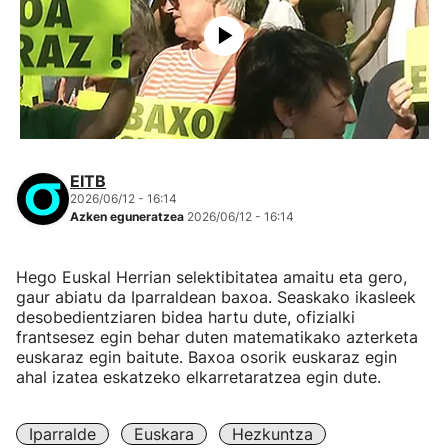
EITB
2026/06/12 - 16:14
Azken eguneratzea
2026/06/12 - 16:14
Hego Euskal Herrian selektibitatea amaitu eta gero,
gaur abiatu da Iparraldean baxoa. Seaskako ikasleek
desobedientziaren bidea hartu dute, ofizialki
frantsesez egin behar duten matematikako azterketa
euskaraz egin baitute. Baxoa osorik euskaraz egin
ahal izatea eskatzeko elkarretaratzea egin dute.
Iparralde
Euskara
Hezkuntza