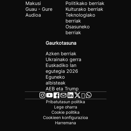
Makusi
Politikako berriak
Guau - Gure
Kulturako berriak
Audioa
Teknologiako
berriak
Osasuneko
berriak
Gaurkotasuna
Azken berriak
Ukrainako gerra
Euskadiko lan
egutegia 2026
Eguneko
albisteak
AEB eta Trump
Pribatutasun politika
Lege oharra
Cookie politika
Cookieen konfigurazioa
Harremana