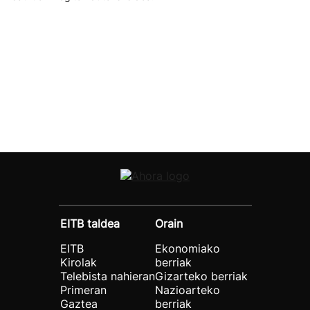
EITB taldea
Orain
EITB
Ekonomiako
Kirolak
berriak
Telebista nahieran
Gizarteko berriak
Primeran
Nazioarteko
Gaztea
berriak