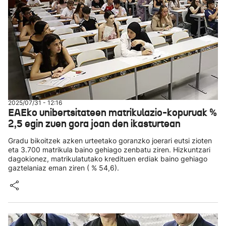
2025/07/31 - 12:16
EAEko unibertsitateen matrikulazio-kopuruak %
2,5 egin zuen gora joan den ikasturtean
Gradu bikoitzek azken urteetako goranzko joerari eutsi zioten
eta 3.700 matrikula baino gehiago zenbatu ziren. Hizkuntzari
dagokionez, matrikulatutako kredituen erdiak baino gehiago
gaztelaniaz eman ziren ( % 54,6).