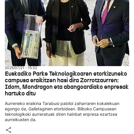
2025/07/21 - 15:32
Euskadiko Parke Teknologikoaren etorkizuneko
campusa eraikitzen hasi dira Zorrotzaurren:
Idom, Mondragon eta abangoardiako enpresak
hartuko ditu
Aurreneko eraikina Tarabusi pabiloi zaharraren kokalekuan
egongo da, Galletaginen etorbidean. Bilboko Campusean
teknologikoki aurreratuak diren hainbat enpresa ezartzea
aurreikusten da.