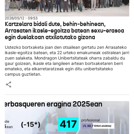
2026/05/12 - 09:53
Kartzelara bidali dute, behin-behinean,
Arrasaten ikasle-egoitza batean sexu-erasoa
egin duelakoan atxilotutako gizona
Ustezko bortxaketa joan den otsailean gertatu zen Arrasateko
ikasle-egoitza batean, eta 22 urteko emakumeak ostiralean jarri
zuen salaketa. Mondragon Unibertsitateak oharra zabaldu du
gaur goizean, ikasle eta langileen artean bortxaketaren berri
emateko, eta elkarretaratzeak egin ditu unibertsitateko
campus guztietan.