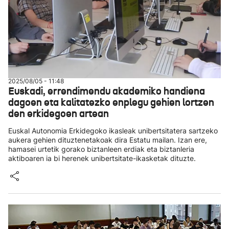
2025/08/05 - 11:48
Euskadi, errendimendu akademiko handiena
dagoen eta kalitatezko enplegu gehien lortzen
den erkidegoen artean
Euskal Autonomia Erkidegoko ikasleak unibertsitatera sartzeko
aukera gehien dituztenetakoak dira Estatu mailan. Izan ere,
hamasei urtetik gorako biztanleen erdiak eta biztanleria
aktiboaren ia bi herenek unibertsitate-ikasketak dituzte.