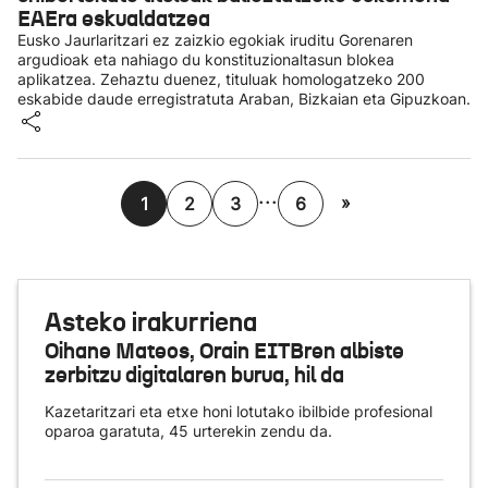
EAEra eskualdatzea
Eusko Jaurlaritzari ez zaizkio egokiak iruditu Gorenaren
argudioak eta nahiago du konstituzionaltasun blokea
aplikatzea. Zehaztu duenez, tituluak homologatzeko 200
eskabide daude erregistratuta Araban, Bizkaian eta Gipuzkoan.
...
»
1
2
3
6
Asteko irakurriena
Oihane Mateos, Orain EITBren albiste
zerbitzu digitalaren burua, hil da
Kazetaritzari eta etxe honi lotutako ibilbide profesional
oparoa garatuta, 45 urterekin zendu da.