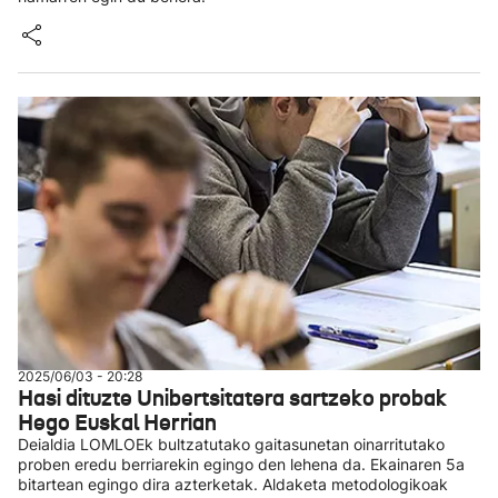
2025/06/03 - 20:28
Hasi dituzte Unibertsitatera sartzeko probak
Hego Euskal Herrian
Deialdia LOMLOEk bultzatutako gaitasunetan oinarritutako
proben eredu berriarekin egingo den lehena da. Ekainaren 5a
bitartean egingo dira azterketak. Aldaketa metodologikoak