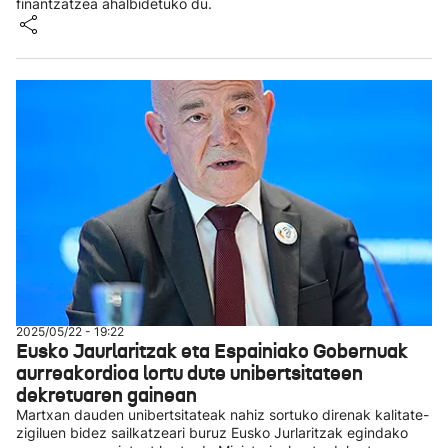
finantzatzea ahalbidetuko du.
2025/05/22 - 19:22
Eusko Jaurlaritzak eta Espainiako Gobernuak
aurreakordioa lortu dute unibertsitateen
dekretuaren gainean
Martxan dauden unibertsitateak nahiz sortuko direnak kalitate-
zigiluen bidez sailkatzeari buruz Eusko Jurlaritzak egindako