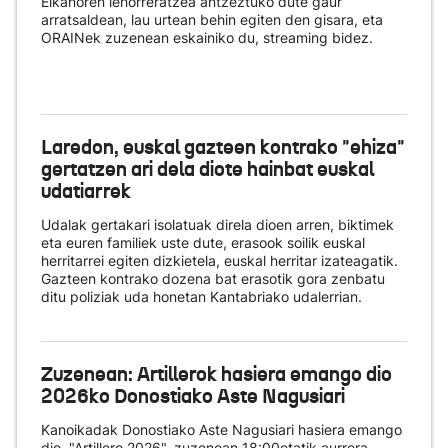
Elkanoren lehorreratzea antzeztuko dute gaur
arratsaldean, lau urtean behin egiten den gisara, eta
ORAINek zuzenean eskainiko du
, streaming bidez.
Laredon, euskal gazteen kontrako "ehiza"
gertatzen ari dela diote hainbat euskal
udatiarrek
Udalak gertakari isolatuak direla dioen arren, biktimek
eta euren familiek uste dute, erasook soilik euskal
herritarrei egiten dizkietela, euskal herritar izateagatik.
Gazteen kontrako dozena bat erasotik gora zenbatu
ditu poliziak uda honetan Kantabriako udalerrian.
Zuzenean: Artillerok hasiera emango dio
2026ko Donostiako Aste Nagusiari
Kanoikadak Donostiako Aste Nagusiari hasiera emango
dio. "Artillero 2026", zuzenean 18:00etatik aurrera.