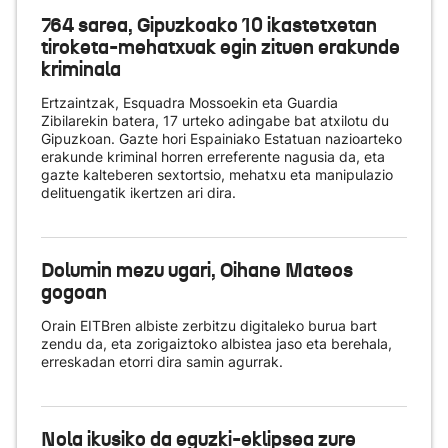
764 sarea, Gipuzkoako 10 ikastetxetan
tiroketa-mehatxuak egin zituen erakunde
kriminala
Ertzaintzak, Esquadra Mossoekin eta Guardia
Zibilarekin batera, 17 urteko adingabe bat atxilotu du
Gipuzkoan. Gazte hori Espainiako Estatuan nazioarteko
erakunde kriminal horren erreferente nagusia da, eta
gazte kalteberen sextortsio, mehatxu eta manipulazio
delituengatik ikertzen ari dira.
Dolumin mezu ugari, Oihane Mateos
gogoan
Orain EITBren albiste zerbitzu digitaleko burua bart
zendu da, eta zorigaiztoko albistea jaso eta berehala,
erreskadan etorri dira samin agurrak.
Nola ikusiko da eguzki-eklipsea zure