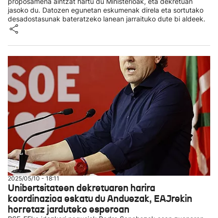
proposamena aintzat hartu du Ministerioak, eta dekretuan
jasoko du. Datozen egunetan eskumenak direla eta sortutako
desadostasunak bateratzeko lanean jarraituko dute bi aldeek.
2025/05/10 - 18:11
Unibertsitateen dekretuaren harira
koordinazioa eskatu du Anduezak, EAJrekin
horretaz jarduteko esperoan