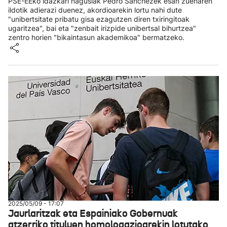
PSE-EEko idazkari nagusiak Pedro Sanchezek esan zuenaren
ildotik adierazi duenez, akordioarekin lortu nahi dute
"unibertsitate pribatu gisa ezagutzen diren txiringitoak
ugaritzea", bai eta "zenbait irizpide unibertsal bihurtzea"
zentro horien "bikaintasun akademikoa" bermatzeko.
2025/05/09 - 17:07
Jaurlaritzak eta Espainiako Gobernuak
atzerriko tituluen homologazioarekin lotutako