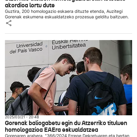
akordioa lortu dute
Guztira, 200 homologazio eskaera dituzte etenda, Auzitegi
Gorenak eskumena eskualdatzeko prozesua gelditu baitzuen.
2025/03/21 - 20:48
Gorenak baliogabetu egin du Atzerriko tituluen
homologazioa EAEra eskualdatzea
Gorenaren arabera, "366/2024 Errege Dekretuaren eta bertan