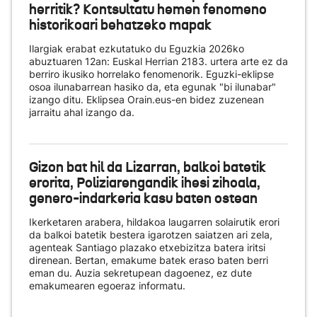
herritik? Kontsultatu hemen fenomeno
historikoari behatzeko mapak
Ilargiak erabat ezkutatuko du Eguzkia 2026ko
abuztuaren 12an: Euskal Herrian 2183. urtera arte ez da
berriro ikusiko horrelako fenomenorik. Eguzki-eklipse
osoa ilunabarrean hasiko da, eta egunak "bi ilunabar"
izango ditu. Eklipsea Orain.eus-en bidez zuzenean
jarraitu ahal izango da.
Gizon bat hil da Lizarran, balkoi batetik
erorita, Poliziarengandik ihesi zihoala,
genero-indarkeria kasu baten ostean
Ikerketaren arabera, hildakoa laugarren solairutik erori
da balkoi batetik bestera igarotzen saiatzen ari zela,
agenteak Santiago plazako etxebizitza batera iritsi
direnean. Bertan, emakume batek eraso baten berri
eman du. Auzia sekretupean dagoenez, ez dute
emakumearen egoeraz informatu.