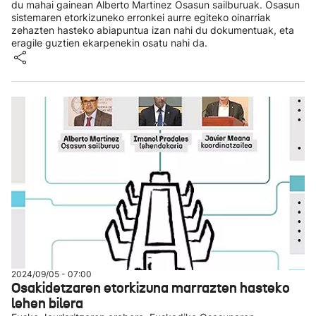
du mahai gainean Alberto Martinez Osasun sailburuak. Osasun
sistemaren etorkizuneko erronkei aurre egiteko oinarriak
zehazten hasteko abiapuntua izan nahi du dokumentuak, eta
eragile guztien ekarpenekin osatu nahi da.
2024/09/05 - 07:00
Osakidetzaren etorkizuna marrazten hasteko
lehen bilera