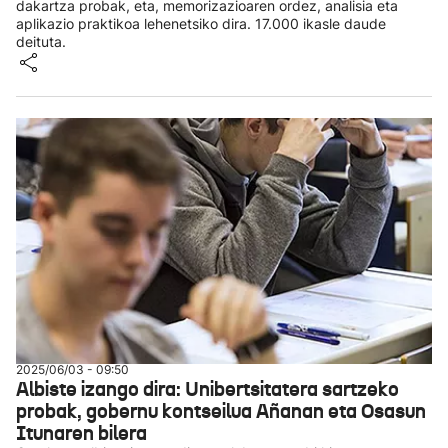
dakartza probak, eta, memorizazioaren ordez, analisia eta
aplikazio praktikoa lehenetsiko dira. 17.000 ikasle daude
deituta.
2025/06/03 - 09:50
Albiste izango dira: Unibertsitatera sartzeko
probak, gobernu kontseilua Añanan eta Osasun
Itunaren bilera