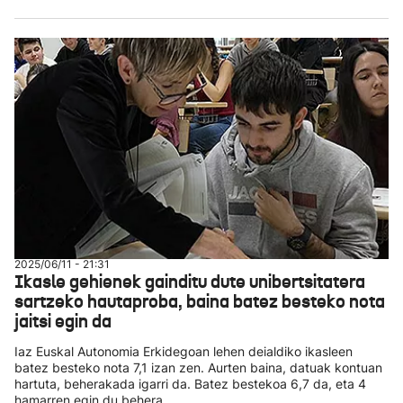
2025/06/11 - 21:31
Ikasle gehienek gainditu dute unibertsitatera
sartzeko hautaproba, baina batez besteko nota
jaitsi egin da
Iaz Euskal Autonomia Erkidegoan lehen deialdiko ikasleen
batez besteko nota 7,1 izan zen. Aurten baina, datuak kontuan
hartuta, beherakada igarri da. Batez bestekoa 6,7 da, eta 4
hamarren egin du behera.