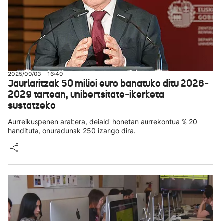
2025/09/03 - 16:49
Jaurlaritzak 50 milioi euro banatuko ditu 2026-
2029 tartean, unibertsitate-ikerketa
sustatzeko
Aurreikuspenen arabera, deialdi honetan aurrekontua % 20
handituta, onuradunak 250 izango dira.