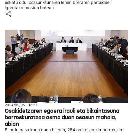
eskatu ditu, osasun-itunaren lehen bileraren partaideei
igorritako txosten batean.
2024/09/05 - 16:57
Osakidetzaren egoera irauli eta bikaintasuna
berreskuratzea asmo duen osasun mahaia,
abian
Bi ordu pasa iraun duen bileran, 264 orriko lan zirriborroa jarri