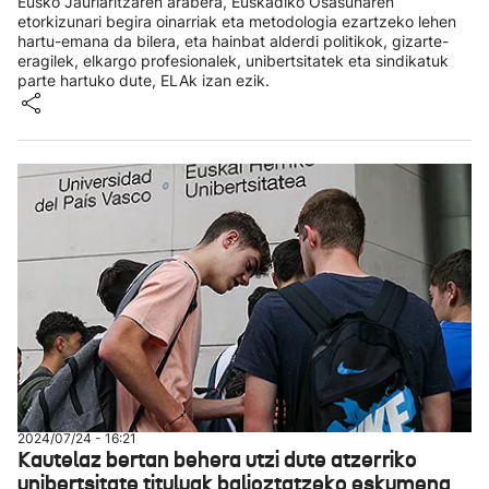
Eusko Jaurlaritzaren arabera, Euskadiko Osasunaren
etorkizunari begira oinarriak eta metodologia ezartzeko lehen
hartu-emana da bilera, eta hainbat alderdi politikok, gizarte-
eragilek, elkargo profesionalek, unibertsitatek eta sindikatuk
parte hartuko dute, ELAk izan ezik.
2024/07/24 - 16:21
Kautelaz bertan behera utzi dute atzerriko
unibertsitate tituluak balioztatzeko eskumena