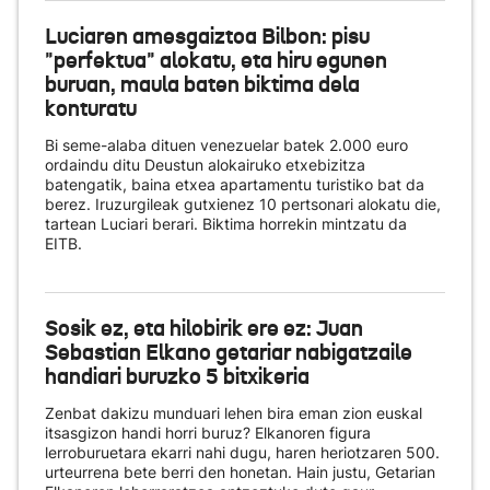
Luciaren amesgaiztoa Bilbon: pisu
"perfektua" alokatu, eta hiru egunen
buruan, maula baten biktima dela
konturatu
Bi seme-alaba dituen venezuelar batek 2.000 euro
ordaindu ditu Deustun alokairuko etxebizitza
batengatik, baina etxea apartamentu turistiko bat da
berez. Iruzurgileak gutxienez 10 pertsonari alokatu die,
tartean Luciari berari. Biktima horrekin mintzatu da
EITB.
Sosik ez, eta hilobirik ere ez: Juan
Sebastian Elkano getariar nabigatzaile
handiari buruzko 5 bitxikeria
Zenbat dakizu munduari lehen bira eman zion euskal
itsasgizon handi horri buruz? Elkanoren figura
lerroburuetara ekarri nahi dugu, haren heriotzaren 500.
urteurrena bete berri den honetan. Hain justu, Getarian