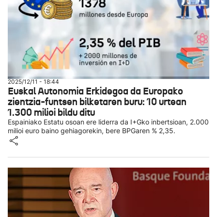
2025/12/11 - 18:44
Euskal Autonomia Erkidegoa da Europako
zientzia-funtsen bilketaren buru: 10 urtean
1.300 milioi bildu ditu
Espainiako Estatu osoan ere liderra da I+Gko inbertsioan, 2.000
milioi euro baino gehiagorekin, bere BPGaren % 2,35.