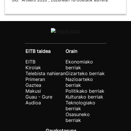
EITB taldea
Orain
EITB
Ekonomiako
Kirolak
berriak
Telebista nahieran
Gizarteko berriak
Primeran
Nazioarteko
Gaztea
berriak
Makusi
Politikako berriak
Guau - Gure
Kulturako berriak
Audioa
Teknologiako
berriak
Osasuneko
berriak
Gaurkotasuna