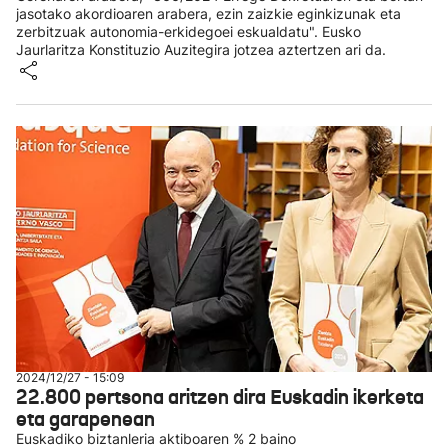
jasotako akordioaren arabera, ezin zaizkie eginkizunak eta
zerbitzuak autonomia-erkidegoei eskualdatu". Eusko
Jaurlaritza Konstituzio Auzitegira jotzea aztertzen ari da.
2024/12/27 - 15:09
22.800 pertsona aritzen dira Euskadin ikerketa
eta garapenean
Euskadiko biztanleria aktiboaren % 2 baino