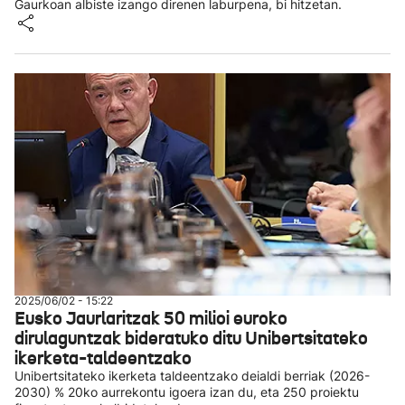
Gaurkoan albiste izango direnen laburpena, bi hitzetan.
2025/06/02 - 15:22
Eusko Jaurlaritzak 50 milioi euroko
dirulaguntzak bideratuko ditu Unibertsitateko
ikerketa-taldeentzako
Unibertsitateko ikerketa taldeentzako deialdi berriak (2026-
2030) % 20ko aurrekontu igoera izan du, eta 250 proiektu