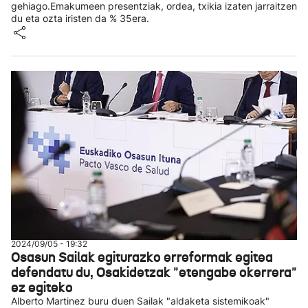
gehiago.Emakumeen presentziak, ordea, txikia izaten jarraitzen
du eta ozta iristen da % 35era.
2024/09/05 - 19:32
Osasun Sailak egiturazko erreformak egitea
defendatu du, Osakidetzak "etengabe okerrera"
ez egiteko
Alberto Martinez buru duen Sailak "aldaketa sistemikoak"