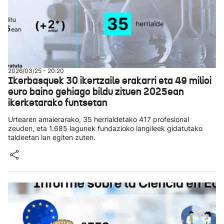
2026/03/25 - 20:20
Ikerbasquek 30 ikertzaile erakarri eta 49 milioi
euro baino gehiago bildu zituen 2025ean
ikerketarako funtsetan
Urtearen amaierarako, 35 herrialdetako 417 profesional
zeuden, eta 1.685 lagunek fundazioko langileek gidatutako
taldeetan lan egiten zuten.