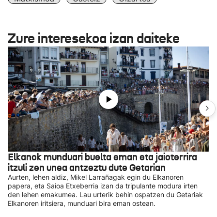
Zure interesekoa izan daiteke
Elkanok munduari buelta eman eta jaioterrira
itzuli zen unea antzeztu dute Getarian
Aurten, lehen aldiz, Mikel Larrañagak egin du Elkanoren
papera, eta Saioa Etxeberria izan da tripulante modura irten
den lehen emakumea. Lau urterik behin ospatzen du Getariak
Elkanoren iritsiera, munduari bira eman ostean.