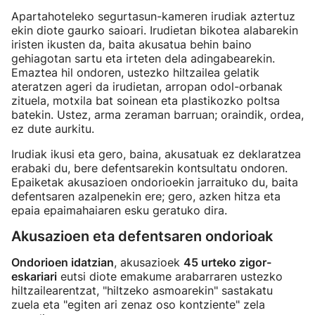
Apartahoteleko segurtasun-kameren irudiak aztertuz
ekin diote gaurko saioari. Irudietan bikotea alabarekin
iristen ikusten da, baita akusatua behin baino
gehiagotan sartu eta irteten dela adingabearekin.
Emaztea hil ondoren, ustezko hiltzailea gelatik
ateratzen ageri da irudietan, arropan odol-orbanak
zituela, motxila bat soinean eta plastikozko poltsa
batekin. Ustez, arma zeraman barruan; oraindik, ordea,
ez dute aurkitu.
Irudiak ikusi eta gero, baina, akusatuak ez deklaratzea
erabaki du, bere defentsarekin kontsultatu ondoren.
Epaiketak akusazioen ondorioekin jarraituko du, baita
defentsaren azalpenekin ere; gero, azken hitza eta
epaia epaimahaiaren esku geratuko dira.
Akusazioen eta defentsaren ondorioak
Ondorioen idatzian
, akusazioek
45 urteko zigor-
eskariari
eutsi diote emakume arabarraren ustezko
hiltzailearentzat, "hiltzeko asmoarekin" sastakatu
zuela eta "egiten ari zenaz oso kontziente" zela