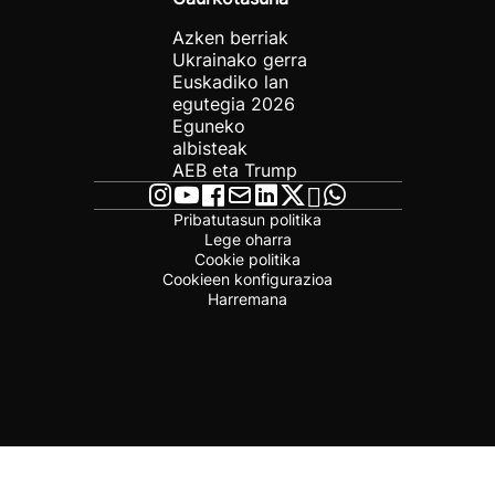
Azken berriak
Ukrainako gerra
Euskadiko lan
egutegia 2026
Eguneko
albisteak
AEB eta Trump
Pribatutasun politika
Lege oharra
Cookie politika
Cookieen konfigurazioa
Harremana