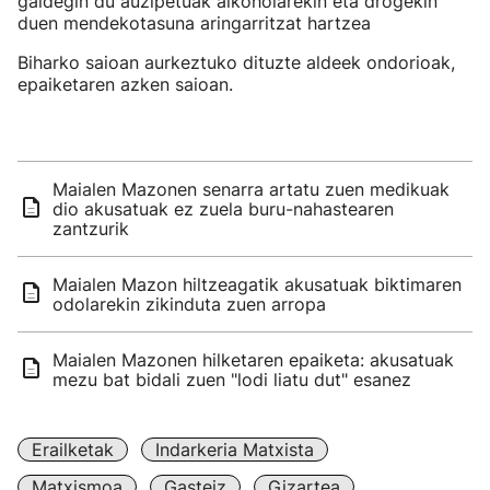
galdegin du auzipetuak alkoholarekin eta drogekin
duen mendekotasuna aringarritzat hartzea
Biharko saioan aurkeztuko dituzte aldeek ondorioak,
epaiketaren azken saioan.
Maialen Mazonen senarra artatu zuen medikuak
dio akusatuak ez zuela buru-nahastearen
zantzurik
Maialen Mazon hiltzeagatik akusatuak biktimaren
odolarekin zikinduta zuen arropa
Maialen Mazonen hilketaren epaiketa: akusatuak
mezu bat bidali zuen "lodi liatu dut" esanez
Erailketak
Indarkeria Matxista
Matxismoa
Gasteiz
Gizartea