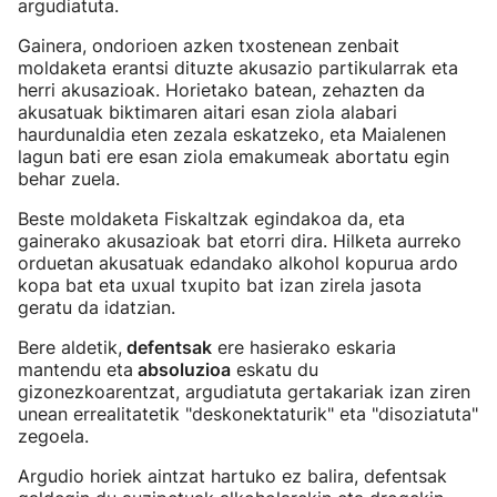
argudiatuta.
Gainera, ondorioen azken txostenean zenbait
moldaketa erantsi dituzte akusazio partikularrak eta
herri akusazioak. Horietako batean, zehazten da
akusatuak biktimaren aitari esan ziola alabari
haurdunaldia eten zezala eskatzeko, eta Maialenen
lagun bati ere esan ziola emakumeak abortatu egin
behar zuela.
Beste moldaketa Fiskaltzak egindakoa da, eta
gainerako akusazioak bat etorri dira. Hilketa aurreko
orduetan akusatuak edandako alkohol kopurua ardo
kopa bat eta uxual txupito bat izan zirela jasota
geratu da idatzian.
Bere aldetik,
defentsak
ere hasierako eskaria
mantendu eta
absoluzioa
eskatu du
gizonezkoarentzat, argudiatuta gertakariak izan ziren
unean errealitatetik "deskonektaturik" eta "disoziatuta"
zegoela.
Argudio horiek aintzat hartuko ez balira, defentsak