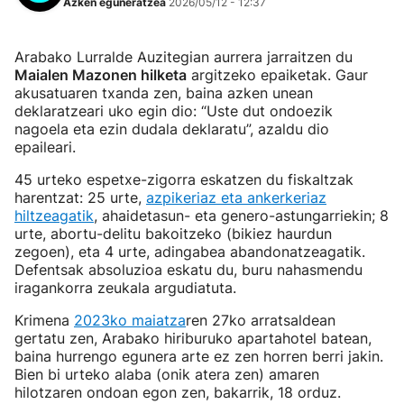
Azken eguneratzea
2026/05/12 - 12:37
Arabako Lurralde Auzitegian aurrera jarraitzen du
Maialen Mazonen hilketa
argitzeko epaiketak. Gaur
akusatuaren txanda zen, baina azken unean
deklaratzeari uko egin dio: “Uste dut ondoezik
nagoela eta ezin dudala deklaratu”, azaldu dio
epaileari.
45 urteko espetx
e-zigorra eskatzen du fiskaltzak
harentzat: 25 urte,
azpikeriaz eta ankerkeriaz
hiltzeagatik
, ahaidetasun- eta genero-astungarriekin; 8
urte, abortu-delitu bakoitzeko (bikiez haurdun
zegoen), eta 4 urte, adingabea abandonatzeagatik.
Defentsak absoluzioa eskatu du, buru nahasmendu
iragankorra zeukala argudiatuta.
Krimena
2023ko maiatza
ren 27ko arratsaldean
gertatu zen, Arabako hiriburuko apartahotel batean,
baina hurrengo egunera arte ez zen horren berri jakin.
Bien bi urteko alaba (onik atera zen) amaren
hilotzaren ondoan egon zen, bakarrik, 18 orduz.