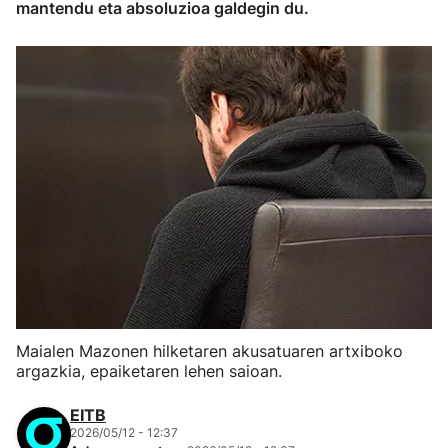
mantendu eta absoluzioa galdegin du.
Maialen Mazonen hilketaren akusatuaren artxiboko
argazkia, epaiketaren lehen saioan.
EITB
2026/05/12 - 12:37