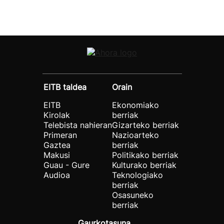
EITB taldea
Orain
EITB
Ekonomiako
Kirolak
berriak
Telebista nahieran
Gizarteko berriak
Primeran
Nazioarteko
Gaztea
berriak
Makusi
Politikako berriak
Guau - Gure
Kulturako berriak
Audioa
Teknologiako
berriak
Osasuneko
berriak
Gaurkotasuna