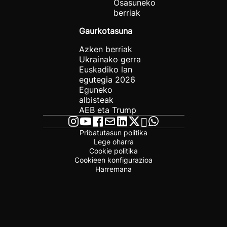
Osasuneko
berriak
Gaurkotasuna
Azken berriak
Ukrainako gerra
Euskadiko lan
egutegia 2026
Eguneko
albisteak
AEB eta Trump
Pribatutasun politika
Lege oharra
Cookie politika
Cookieen konfigurazioa
Harremana