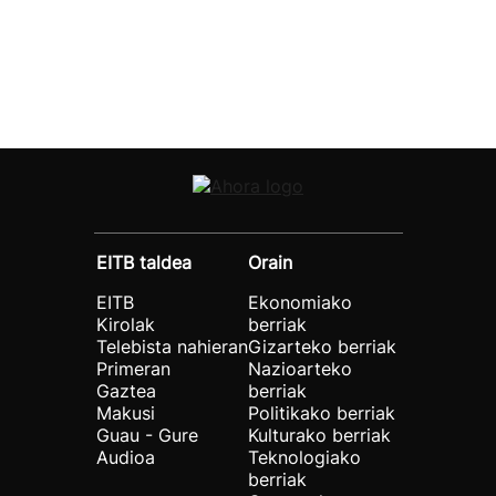
EITB taldea
Orain
EITB
Ekonomiako
Kirolak
berriak
Telebista nahieran
Gizarteko berriak
Primeran
Nazioarteko
Gaztea
berriak
Makusi
Politikako berriak
Guau - Gure
Kulturako berriak
Audioa
Teknologiako
berriak