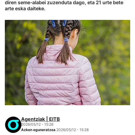
diren seme-alabei zuzenduta dago, eta 21 urte bete
arte eska daiteke.
Agentziak | EITB
2026/05/12 - 15:28
Azken eguneratzea
2026/05/12 - 15:28