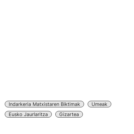
ikasketa akademiko arautuak egiten ari direnean edo
mendetasuna duten seme-alaba umezurtzak direnean
edo adingabeak direnean % 33ko edo gehiagoko
desgaitasuna aitortuta dutenean.
2025eko ekitaldian emakumeen aurkako indarkeria
matxistaren ondorioz hildako seme-alaba
umezurtzentzako laguntza ekonomikoa 421.200
eurokoa izan zen. Zehazki, 66.080 euro gastatu dira
(% 15,69). Beraz, 2026rako kopurua egokitu, eta
100.000 eurotan finkatu da.
Urtero ezartzen den aurrekontu-zuzkidura dagoeneko
eman diren eta hurrengo ekitaldietan ordainduko diren
laguntzen arabera kalkulatzen da.
Indarkeria Matxistaren Biktimak
Umeak
Eusko Jaurlaritza
Gizartea