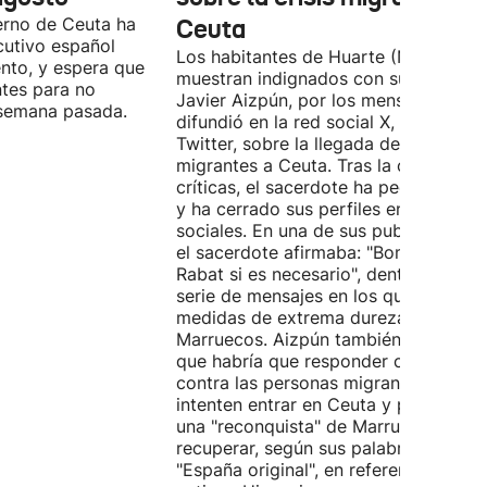
erno de Ceuta ha
Ceuta
cutivo español
Los habitantes de Huarte (Navarra) s
nto, y espera que
muestran indignados con su párroco,
ntes para no
Javier Aizpún, por los mensajes que
a semana pasada.
difundió en la red social X, antiguo
Twitter, sobre la llegada de personas
migrantes a Ceuta. Tras la oleada de
críticas, el sacerdote ha pedido perd
y ha cerrado sus perfiles en redes
sociales. En una de sus publicaciones
el sacerdote afirmaba: "Bombardear
Rabat si es necesario", dentro de una
serie de mensajes en los que defiend
medidas de extrema dureza contra
Marruecos. Aizpún también sostenía
que habría que responder con fuego
contra las personas migrantes que
intenten entrar en Ceuta y planteaba
una "reconquista" de Marruecos para
recuperar, según sus palabras, la
"España original", en referencia a la