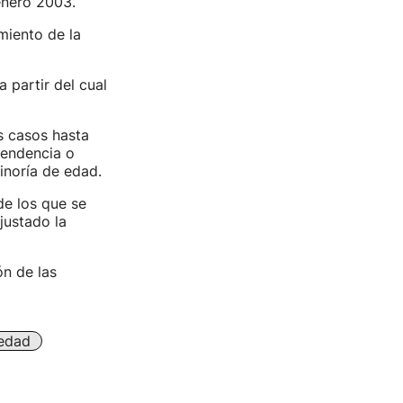
enero 2003.
miento de la
 partir del cual
s casos hasta
pendencia o
inoría de edad.
de los que se
justado la
ón de las
edad