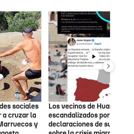
des sociales
Los vecinos de Huarte,
 a cruzar la
escandalizados por las
 Marruecos y
declaraciones de su párro
agosto
sobre la crisis migratoria e