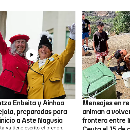
ntza Enbeita y Ainhoa
Mensajes en re
ejola, preparadas para
animan a volver
inicio a Aste Nagusia
frontera entre
ta ya tiene escrito el pregón.
Ceuta el 15 de 