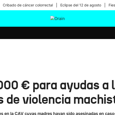
|
|
Cribado de cáncer colorrectal
Eclipse del 12 de agosto
Fie
tura
Ikusmiran
Egural
Salud
Tecnología
00 € para ayudas a l
s de violencia machis
ntes en la CAV cuyas madres hayan sido asesinadas en caso