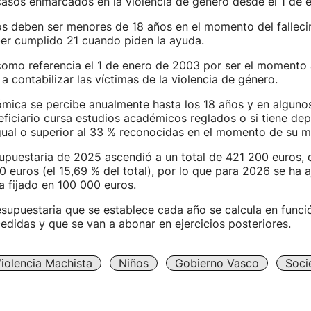
casos enmarcados en la violencia de género desde el 1 de 
os deben ser menores de 18 años en el momento del falleci
er cumplido 21 cuando piden la ayuda.
mo referencia el 1 de enero de 2003 por ser el momento a
 contabilizar las víctimas de la violencia de género.
mica se percibe anualmente hasta los 18 años y en alguno
neficiario cursa estudios académicos reglados o si tiene de
gual o superior al 33 % reconocidas en el momento de su m
upuestaria de 2025 ascendió a un total de 421 200 euros, 
 euros (el 15,69 % del total), por lo que para 2026 se ha a
a fijado en 100 000 euros.
supuestaria que se establece cada año se calcula en funci
didas y que se van a abonar en ejercicios posteriores.
iolencia Machista
Niños
Gobierno Vasco
Soci