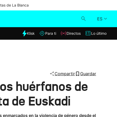
stas de La Blanca
ES
dia
Klisk
Para ti
Directos
Lo último
Klisk
Directos
Para ti
Compartir
Guardar
os huérfanos de
Lo último
ta de Euskadi
s enmarcados en la violencia de género desde el