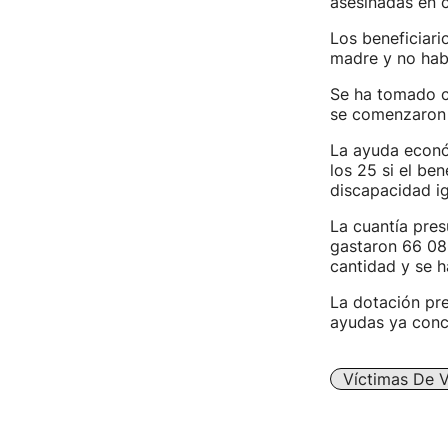
asesinadas en 
Los beneficiari
madre y no hab
Se ha tomado co
se comenzaron a
La ayuda econó
los 25 si el be
discapacidad i
La cuantía pres
gastaron 66 080
cantidad y se h
La dotación pre
ayudas ya conce
Víctimas De V