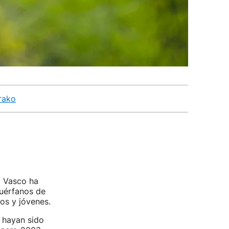
rako
o Vasco ha
huérfanos de
os y jóvenes.
s hayan sido