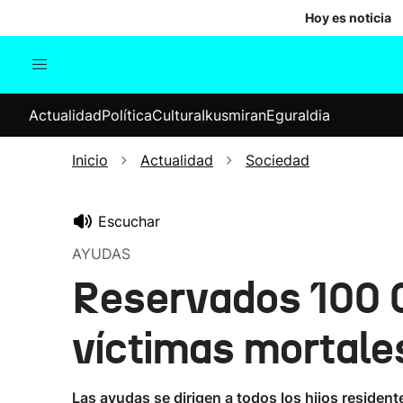
Hoy es noticia
Actualidad
Política
Cul
Actualidad
Política
Cultura
Ikusmiran
Eguraldia
Sociedad
Elecciones
Economía
Inicio
Actualidad
Sociedad
Internacional
Escuchar
AYUDAS
Reservados 100 0
víctimas mortale
Las ayudas se dirigen a todos los hijos reside