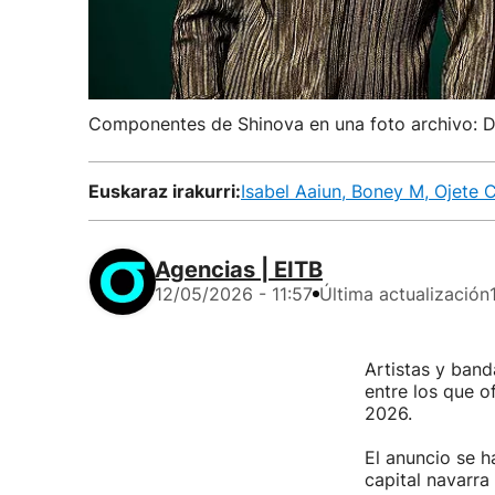
Componentes de Shinova en una foto archivo: D
Euskaraz irakurri:
Isabel Aaiun, Boney M, Ojete 
Agencias | EITB
12/05/2026 - 11:57
Última actualización
Artistas y band
entre los que o
2026.
El anuncio se h
capital navarra