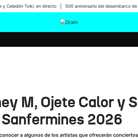
|
 y Celedón Txiki, en directo
500 aniversario del desembarco de
tura
Ikusmiran
Egural
Salud
Tecnología
ney M, Ojete Calor y 
s Sanfermines 2026
 conocer a algunos de los artistas que ofrecerán concierto