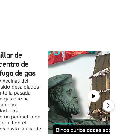
llar de
centro de
fuga de gas
y vecinas del
 sido desalojados
ante la pasada
e gas que ha
 amplio
dad. Los
o un perímetro de
permitido el
ios hasta la una de