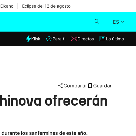
|
 Elkano
Eclipse del 12 de agosto
ES
dia
Klisk
Para ti
Directos
Lo último
Klisk
Directos
Para ti
Compartir
Guardar
Shinova ofrecerán
Lo último
s durante los sanfermines de este año.