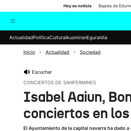
Hoy es noticia
Bajada de Edurne
Actualidad
Política
Cul
Actualidad
Política
Cultura
Ikusmiran
Eguraldia
Sociedad
Elecciones
Economía
Inicio
Actualidad
Sociedad
Internacional
Escuchar
CONCIERTOS DE SANFERMINES
Isabel Aaiun, Bo
conciertos en lo
El Ayuntamiento de la capital navarra ha dado a