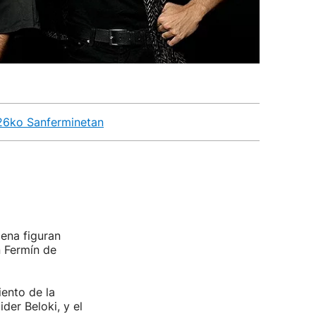
026ko Sanferminetan
lena figuran
n Fermín de
ento de la
der Beloki, y el