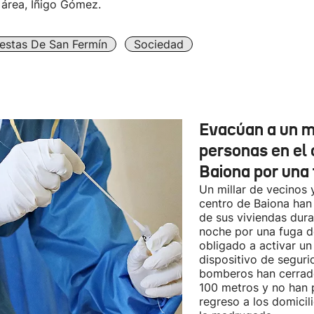
 área, Íñigo Gómez.
iestas De San Fermín
Sociedad
Evacúan a un mi
personas en el 
Baiona por una 
Un millar de vecinos 
centro de Baiona han
de sus viviendas dur
noche por una fuga d
obligado a activar un
dispositivo de seguri
bomberos han cerrad
100 metros y no han 
regreso a los domicil