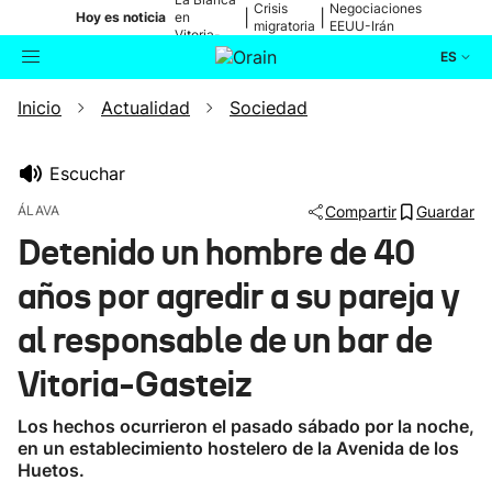
Crisis
Negociaciones
|
|
Hoy es noticia
en
migratoria
EEUU-Irán
Vitoria-
Gasteiz
ES
Inicio
Actualidad
Sociedad
Actualidad
Buscador
Política
Escuchar
ÁLAVA
Compartir
Guardar
Cultura
Detenido un hombre de 40
años por agredir a su pareja y
Ikusmiran
al responsable de un bar de
Eguraldia
Vitoria-Gasteiz
Los hechos ocurrieron el pasado sábado por la noche,
en un establecimiento hostelero de la Avenida de los
Huetos.