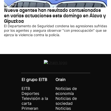
Nueve agentes han resultado contusionados
en varias actuaciones este domingo en Álava y
Gipuzkoa
El Departamento de Seguridad condena las agresiones sufridas
por los agentes y asegura observar "con preocupación" que se
ejerza la violencia contra la policía.
El grupo EITB
Orain
EITB
Noticias de
Deportes
economía
Televisión a la
Noticias de
carta
sociedad
Primeran
Noticias