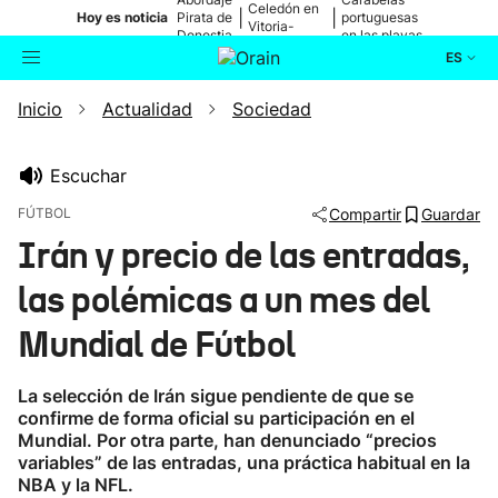
Celedón en
|
|
Hoy es noticia
Pirata de
portuguesas
Vitoria-
Donostia
en las playas
Gasteiz
ES
Inicio
Actualidad
Sociedad
Actualidad
Buscador
Política
Escuchar
FÚTBOL
Compartir
Guardar
Cultura
Irán y precio de las entradas,
las polémicas a un mes del
Ikusmiran
Mundial de Fútbol
Eguraldia
La selección de Irán sigue pendiente de que se
confirme de forma oficial su participación en el
Mundial. Por otra parte, han denunciado “precios
variables” de las entradas, una práctica habitual en la
NBA y la NFL.