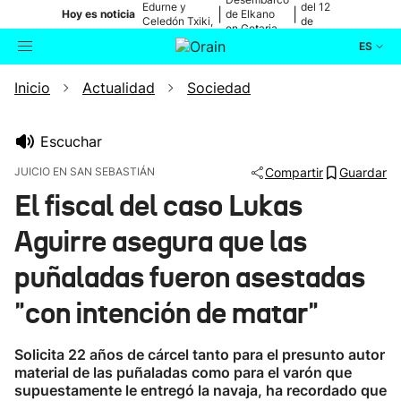
Edurne y
del 12
|
|
Hoy es noticia
de Elkano
Celedón Txiki,
de
en Getaria
en directo
agosto
ES
Inicio
Actualidad
Sociedad
Actualidad
Buscador
Política
Escuchar
JUICIO EN SAN SEBASTIÁN
Compartir
Guardar
Cultura
El fiscal del caso Lukas
Aguirre asegura que las
Ikusmiran
puñaladas fueron asestadas
Eguraldia
"con intención de matar"
Solicita 22 años de cárcel tanto para el presunto autor
material de las puñaladas como para el varón que
supuestamente le entregó la navaja, ha recordado que