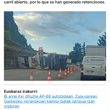
carril abierto, por lo que se han generado retenciones.
Euskaraz irakurri:
Bi errei itxi dituzte AP-68 autobidean, Zuia parean,
Gasteizko noranzkoan kamioi batek istripua izan
ondoren