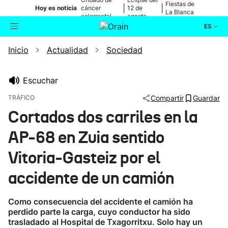
Fiestas de
|
|
Hoy es noticia
cáncer
12 de
La Blanca
colorrectal
agosto
ES
Inicio
Actualidad
Sociedad
Actualidad
Buscador
Política
Escuchar
TRÁFICO
Compartir
Guardar
Cultura
Cortados dos carriles en la
AP-68 en Zuia sentido
Ikusmiran
Vitoria-Gasteiz por el
Eguraldia
accidente de un camión
Como consecuencia del accidente el camión ha
perdido parte la carga, cuyo conductor ha sido
trasladado al Hospital de Txagorritxu. Solo hay un