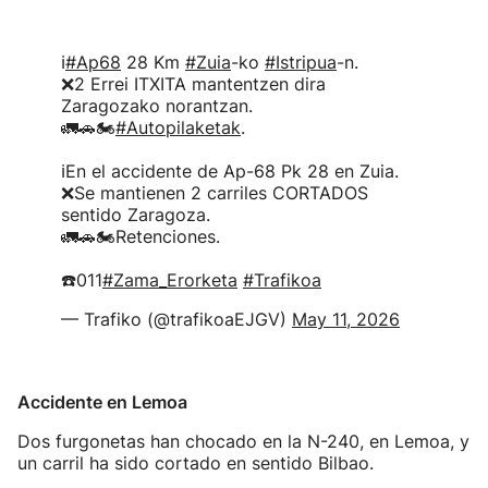
ℹ️
#Ap68
28 Km
#Zuia
-ko
#Istripua
-n.
❌2 Errei ITXITA mantentzen dira
Zaragozako norantzan.
🚛🚗🏍️
#Autopilaketak
.
ℹ️En el accidente de Ap-68 Pk 28 en Zuia.
❌Se mantienen 2 carriles CORTADOS
sentido Zaragoza.
🚛🚗🏍️Retenciones.
☎️011
#Zama_Erorketa
#Trafikoa
— Trafiko (@trafikoaEJGV)
May 11, 2026
Accidente en Lemoa
Dos furgonetas han chocado en la N-240, en Lemoa, y
un carril ha sido cortado en sentido Bilbao.