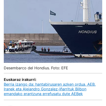
Desembarco del Hondius. Foto: EFE
Euskaraz irakurri:
Berria izango da: hantabirusaren azken ordua, AEB.
Iranek eta Alejandro Gonzalez-Iñarrituk Bilbon
emandako erantzuna errefusatu dute AEBek