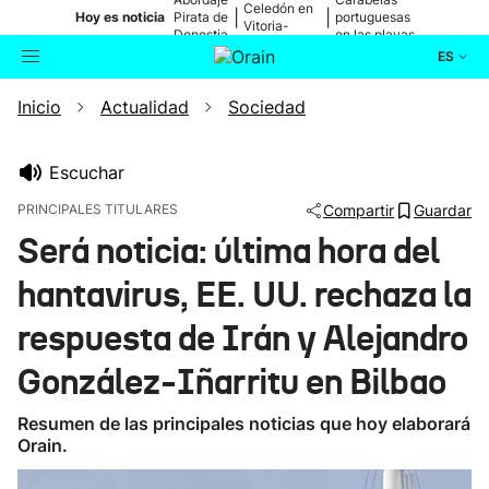
Celedón en
|
|
Hoy es noticia
Pirata de
portuguesas
Vitoria-
Donostia
en las playas
Gasteiz
ES
Inicio
Actualidad
Sociedad
Actualidad
Buscador
Política
Escuchar
PRINCIPALES TITULARES
Compartir
Guardar
Cultura
Será noticia: última hora del
hantavirus, EE. UU. rechaza la
Ikusmiran
respuesta de Irán y Alejandro
Eguraldia
González-Iñarritu en Bilbao
Resumen de las principales noticias que hoy elaborará
Orain.