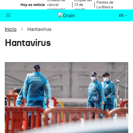
Fiestas de
|
|
Hoy es noticia
cáncer
12 de
La Blanca
colorrectal
agosto
ES
Inicio
Hantavirus
Actualidad
Buscador
Hantavirus
Política
Cultura
Ikusmiran
Eguraldia