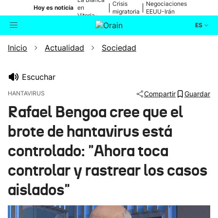
Crisis
Negociaciones
|
|
Hoy es noticia
en
migratoria
EEUU-Irán
Vitoria-
Gasteiz
ES
Inicio
Actualidad
Sociedad
Actualidad
Buscador
Política
Escuchar
HANTAVIRUS
Compartir
Guardar
Cultura
Rafael Bengoa cree que el
brote de hantavirus está
Ikusmiran
controlado: "Ahora toca
Eguraldia
controlar y rastrear los casos
aislados"