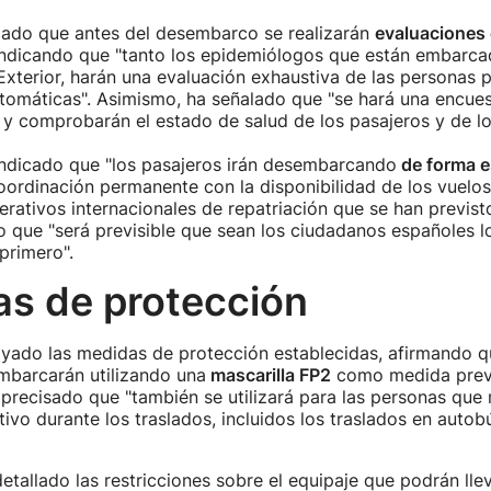
llado que antes del desembarco se realizarán
evaluaciones 
indicando que "tanto los epidemiólogos que están embarca
terior, harán una evaluación exhaustiva de las personas 
tomáticas". Asimismo, ha señalado que "se hará una encue
y comprobarán el estado de salud de los pasajeros y de los
indicado que "los pasajeros irán desembarcando
de forma e
coordinación permanente con la disponibilidad de los vuelos
perativos internacionales de repatriación que se han previs
o que "será previsible que sean los ciudadanos españoles l
rimero".
as de protección
ayado las medidas de protección establecidas, afirmando q
mbarcarán utilizando una
mascarilla FP2
como medida prev
a precisado que "también se utilizará para las personas qu
ivo durante los traslados, incluidos los traslados en autob
detallado las restricciones sobre el equipaje que podrán llev