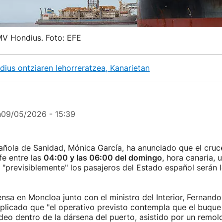
 MV Hondius. Foto: EFE
ius ontziaren lehorreratzea, Kanarietan
n
09/05/2026 - 15:39
pañola de Sanidad, Mónica García, ha anunciado que el cru
fe entre las
04:00 y las 06:00 del domingo
, hora canaria,
y "previsiblemente" los pasajeros del Estado español serán 
nsa en Moncloa junto con el ministro del Interior, Fernand
xplicado que "el operativo previsto contempla que el buqu
eo dentro de la dársena del puerto, asistido por un remolc