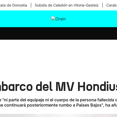
|
|
rata de Donostia
Subida de Celedón en Vitoria-Gasteiz
Carabe
tura
Ikusmiran
Egural
Salud
Tecnología
mbarco del MV Hondiu
 "ni parte del equipaje ni el cuerpo de la persona falleci
uque continuará posteriormente rumbo a Países Bajos", ha añ