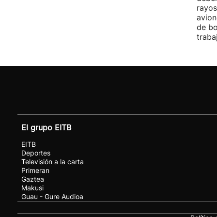
rayos
avion
de bo
traba
El grupo EITB
EITB
Deportes
Televisión a la carta
Primeran
Gaztea
Makusi
Guau - Gure Audioa