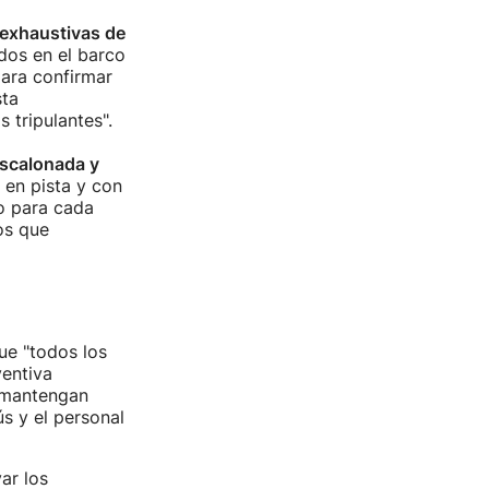
exhaustivas de
dos en el barco
para confirmar
sta
 tripulantes".
scalonada y
 en pista y con
to para cada
os que
ue "todos los
entiva
e mantengan
ús y el personal
ar los