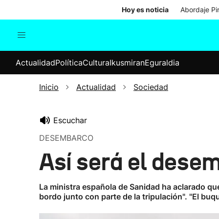
Hoy es noticia
Abordaje Pi
Actualidad
Política
Cul
Actualidad
Política
Cultura
Ikusmiran
Eguraldia
Sociedad
Elecciones
Economía
Inicio
Actualidad
Sociedad
Internacional
Escuchar
DESEMBARCO
Así será el dese
La ministra española de Sanidad ha aclarado que
bordo junto con parte de la tripulación". "El b