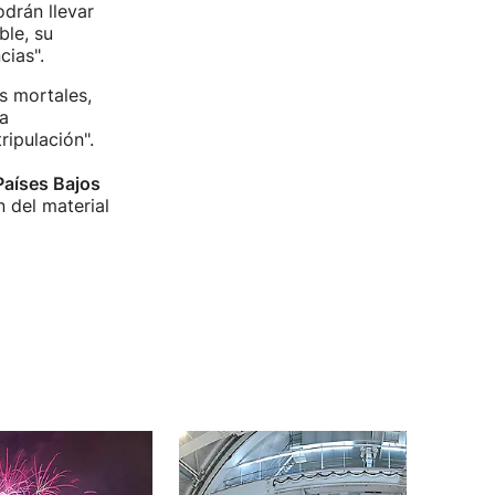
drán llevar
ble, su
cias".
s mortales,
a
ipulación".
Países Bajos
 del material