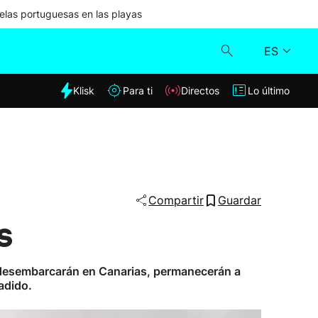
las portuguesas en las playas
ES
dia
Klisk
Para ti
Directos
Lo último
Klisk
Directos
Para ti
Compartir
Guardar
s
Lo último
da desembarcarán en Canarias, permanecerán a
adido.