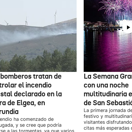
 bomberos tratan de
La Semana Gra
rolar el incendio
con una noche
stal declarado en la
multitudinaria e
ra de Elgea, en
de San Sebasti
rundia
La primera jornada d
festivo y multitudinar
cendio ha comenzado de
visitantes disfrutand
gada, y se cree que podría
citas más esperadas 
se a las tormentas, ya que varios