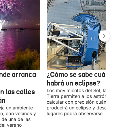
nde arranca
¿Cómo se sabe cuándo
habrá un eclipse?
n las calles
Los movimientos del Sol, la Luna y la
Tierra permiten a los astrónomos
án
calcular con precisión cuándo se
eja un ambiente
producirá un eclipse y desde qué
io, con vecinos y
lugares podrá observarse.
o de una de las
del verano