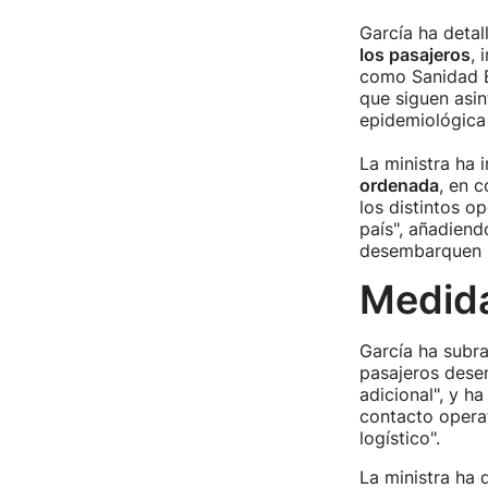
García ha deta
los pasajeros
, 
como Sanidad Ex
que siguen asin
epidemiológica 
La ministra ha 
ordenada
, en 
los distintos o
país", añadiend
desembarquen p
Medid
García ha subr
pasajeros dese
adicional", y h
contacto operat
logístico".
La ministra ha 