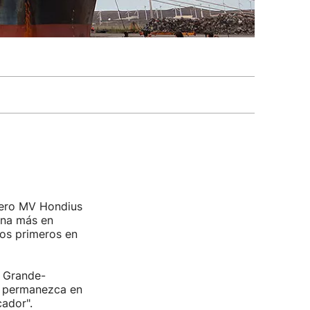
cero MV Hondius
 una más en
los primeros en
o Grande-
e permanezca en
ador".