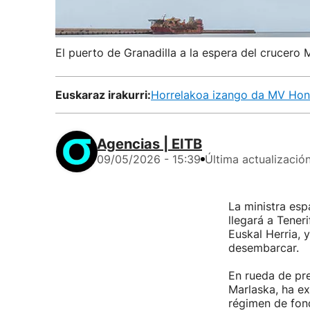
El puerto de Granadilla a la espera del crucero
Euskaraz irakurri:
Horrelakoa izango da MV Hond
Agencias | EITB
09/05/2026 - 15:39
Última actualizació
La ministra es
llegará a Teneri
Euskal Herria, 
desembarcar.
En rueda de pre
Marlaska, ha e
régimen de fond