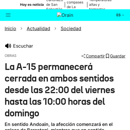
compases
|
|
Hoy es noticia
de San
altas y
de La
Sebastián
tormentas
Blanca
ES
Inicio
Actualidad
Sociedad
Actualidad
Buscador
Política
Escuchar
OBRAS
Compartir
Guardar
Cultura
La A-15 permanecerá
cerrada en ambos sentidos
Ikusmiran
desde las 22:00 del viernes
Eguraldia
hasta las 10:00 horas del
domingo
En sentido Andoain, la afección comenzará en el