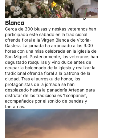
Vitoria-Gasteiz celebra hoy el día
de los blusas y neskas veteranas
dentro de las fiestas de la Virgen
Blanca
Cerca de 300 blusas y neskas veteranos han
participado este sábado en la tradicional
ofrenda floral a la Virgen Blanca de Vitoria-
Gasteiz. La jornada ha arrancado a las 9:00
horas con una misa celebrada en la iglesia de
San Miguel. Posteriormente, los veteranos han
degustado rosquillas y vino dulce antes de
ocupar la balconada de la iglesia y realizar la
tradicional ofrenda floral a la patrona de la
ciudad. Tras el aurresku de honor, los
protagonistas de la jornada se han
desplazado hasta la panadería Artepan para
disfrutar de los tradicionales ‘txoripanes’,
acompañados por el sonido de bandas y
fanfarrias.