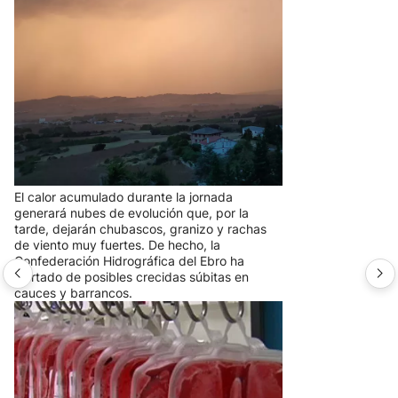
Las tormentas ponen bajo alerta
naranja a casi toda Navarra y bajo
aviso amarillo al resto de territorio
El calor acumulado durante la jornada
generará nubes de evolución que, por la
tarde, dejarán chubascos, granizo y rachas
de viento muy fuertes. De hecho, la
Confederación Hidrográfica del Ebro ha
alertado de posibles crecidas súbitas en
cauces y barrancos.