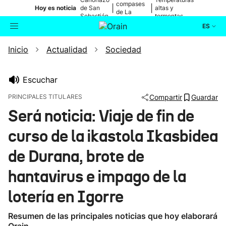
compases
|
|
Hoy es noticia
de San
altas y
de La
Sebastián
tormentas
Blanca
ES
Inicio
Actualidad
Sociedad
Actualidad
Buscador
Política
Escuchar
PRINCIPALES TITULARES
Compartir
Guardar
Cultura
Será noticia: Viaje de fin de
curso de la ikastola Ikasbidea
Ikusmiran
de Durana, brote de
Eguraldia
hantavirus e impago de la
lotería en Igorre
Resumen de las principales noticias que hoy elaborará