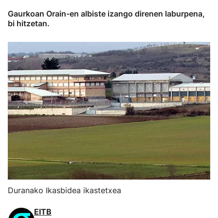
Gaurkoan Orain-en albiste izango direnen laburpena,
bi hitzetan.
Duranako Ikasbidea ikastetxea
EITB