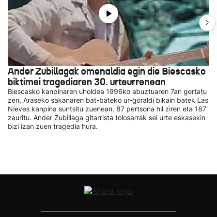
Ander Zubillagak omenaldia egin die Biescasko
biktimei tragediaren 30. urteurrenean
Biescasko kanpinaren uholdea 1996ko abuztuaren 7an gertatu
zen, Araseko sakanaren bat-bateko ur-goraldi bikain batek Las
Nieves kanpina suntsitu zuenean. 87 pertsona hil ziren eta 187
zauritu. Ander Zubillaga gitarrista tolosarrak sei urte eskasekin
bizi izan zuen tragedia hura.