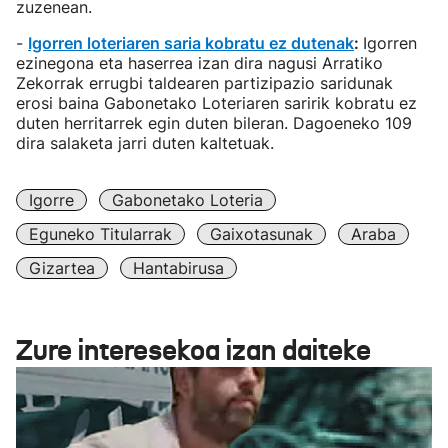
zuzenean.
-
Igorren loteriaren saria kobratu ez dutenak
:
Igorren
ezinegona eta haserrea izan dira nagusi Arratiko
Zekorrak errugbi taldearen partizipazio saridunak
erosi baina Gabonetako Loteriaren saririk kobratu ez
duten herritarrek egin duten bileran. Dagoeneko 109
dira salaketa jarri duten kaltetuak.
Igorre
Gabonetako Loteria
Eguneko Titularrak
Gaixotasunak
Araba
Gizartea
Hantabirusa
Zure interesekoa izan daiteke