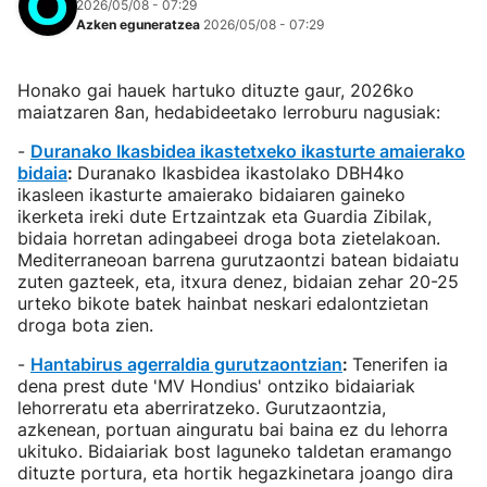
2026/05/08 - 07:29
Azken eguneratzea
2026/05/08 - 07:29
Honako gai hauek hartuko dituzte gaur, 2026ko
maiatzaren 8an, hedabideetako lerroburu nagusiak:
-
Duranako Ikasbidea ikastetxeko ikasturte amaierako
bidaia
:
Duranako Ikasbidea ikastolako DBH4ko
ikasleen ikasturte amaierako bidaiaren gaineko
ikerketa ireki dute Ertzaintzak eta Guardia Zibilak,
bidaia horretan adingabeei droga bota zietelakoan.
Mediterraneoan barrena gurutzaontzi batean bidaiatu
zuten gazteek, eta, itxura denez, bidaian zehar 20-25
urteko bikote batek hainbat neskari
edalontzietan
droga bota zien.
-
Hantabirus agerraldia gurutzaontzian
:
Tenerifen ia
dena prest dute 'MV Hondius' ontziko bidaiariak
lehorreratu eta aberriratzeko. Gurutzaontzia,
azkenean, portuan ainguratu bai baina ez du lehorra
ukituko. Bidaiariak bost laguneko taldetan eramango
dituzte portura, eta hortik hegazkinetara joango dira