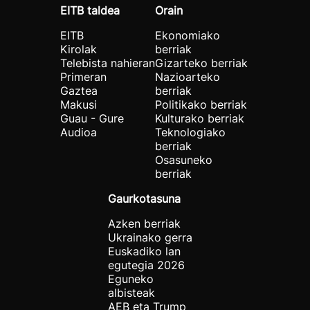
EITB taldea
Orain
EITB
Ekonomiako
Kirolak
berriak
Telebista nahieran
Gizarteko berriak
Primeran
Nazioarteko
Gaztea
berriak
Makusi
Politikako berriak
Guau - Gure
Kulturako berriak
Audioa
Teknologiako
berriak
Osasuneko
berriak
Gaurkotasuna
Azken berriak
Ukrainako gerra
Euskadiko lan
egutegia 2026
Eguneko
albisteak
AEB eta Trump