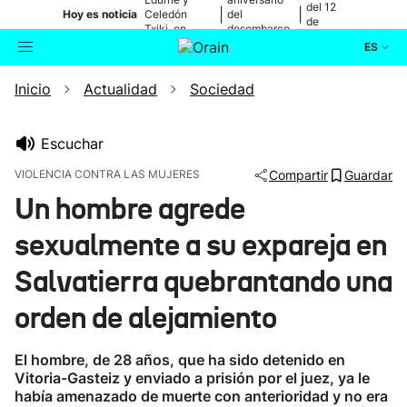
del 12
|
|
Hoy es noticia
Celedón
del
de
Txiki, en
desembarco
agosto
directo
de Elkano
ES
Inicio
Actualidad
Sociedad
Actualidad
Buscador
Política
Escuchar
VIOLENCIA CONTRA LAS MUJERES
Compartir
Guardar
Cultura
Un hombre agrede
sexualmente a su expareja en
Ikusmiran
Salvatierra quebrantando una
Eguraldia
orden de alejamiento
El hombre, de 28 años, que ha sido detenido en
Vitoria-Gasteiz y enviado a prisión por el juez, ya le
había amenazado de muerte con anterioridad y no era