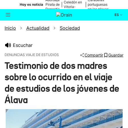
Celedón en
|
|
Hoy es noticia
Pirata de
portuguesas
Vitoria-
Donostia
en las playas
Gasteiz
ES
Inicio
Actualidad
Sociedad
Actualidad
Buscador
Política
Escuchar
DENUNCIAS VIAJE DE ESTUDIOS
Compartir
Guardar
Cultura
Testimonio de dos madres
sobre lo ocurrido en el viaje
Ikusmiran
de estudios de los jóvenes de
Eguraldia
Álava