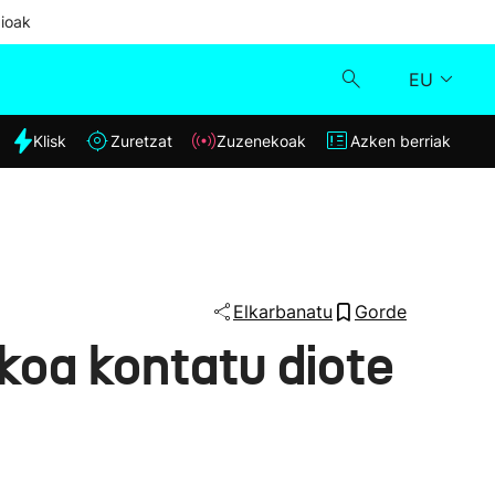
ioak
EU
dia
Klisk
Zuretzat
Zuzenekoak
Azken berriak
Klisk
Zuzenekoak
Zuretzat
Elkarbanatu
Gorde
koa kontatu diote
Azken berriak