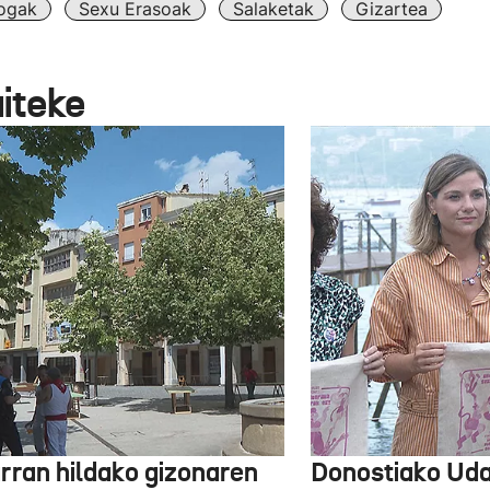
ogak
Sexu Erasoak
Salaketak
Gizartea
aiteke
arran hildako gizonaren
Donostiako Uda