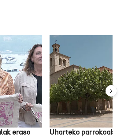
lak eraso
Uharteko parrokoak