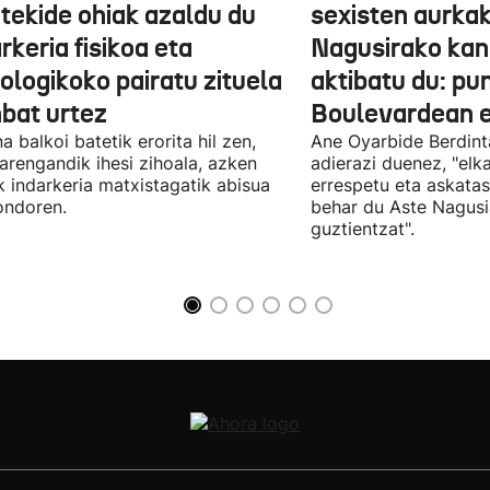
otekide ohiak azaldu du
sexisten aurka
rkeria fisikoa eta
Nagusirako kan
ologikoko pairatu zituela
aktibatu du: p
nbat urtez
Boulevardean 
a balkoi batetik erorita hil zen,
Ane Oyarbide Berdint
iarengandik ihesi zihoala, azken
adierazi duenez, "elka
k indarkeria matxistagatik abisua
errespetu eta askata
ondoren.
behar du Aste Nagusi
guztientzat".