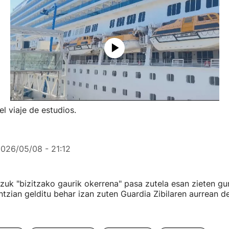
l viaje de estudios.
026/05/08 - 21:12
uk "bizitzako gaurik okerrena" pasa zutela esan zieten gur
ontzian gelditu behar izan zuten Guardia Zibilaren aurrean d