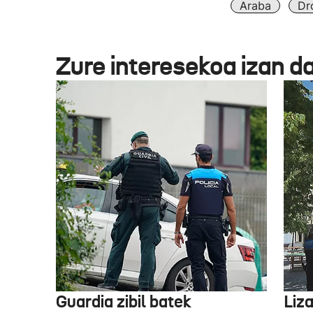
Araba
Dr
Zure interesekoa izan d
Guardia zibil batek
Liz