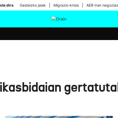
|
|
ste dira
Gasteizko jaiak
Migrazio-krisia
AEB-Iran negoziaz
tura
Ikusmiran
Egural
Osasuna
Teknologia
ikasbidaian gertatuta