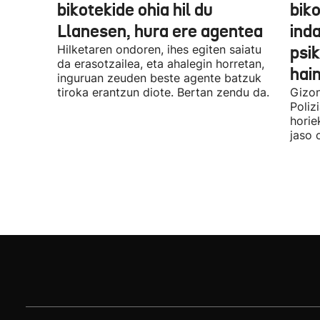
bikotekide ohia hil du
bik
Llanesen, hura ere agentea
inda
Hilketaren ondoren, ihes egiten saiatu
psik
da erasotzailea, eta ahalegin horretan,
hai
inguruan zeuden beste agente batzuk
tiroka erantzun diote. Bertan zendu da.
Gizon
Poliz
horie
jaso 