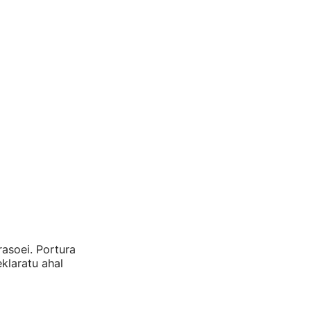
asoei. Portura
eklaratu ahal