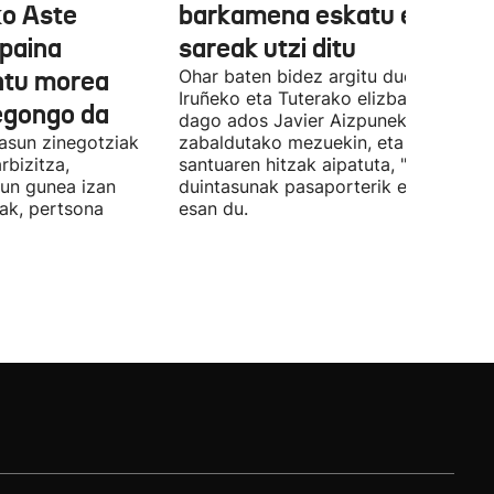
ko Aste
barkamena eskatu eta
paina
sareak utzi ditu
untu morea
Ohar baten bidez argitu duenez,
Iruñeko eta Tuterako elizbarrutia ez
egongo da
dago ados Javier Aizpunek
asun zinegotziak
zabaldutako mezuekin, eta aita
rbizitza,
santuaren hitzak aipatuta, "giza
sun gunea izan
duintasunak pasaporterik ez" duela
ak, pertsona
esan du.