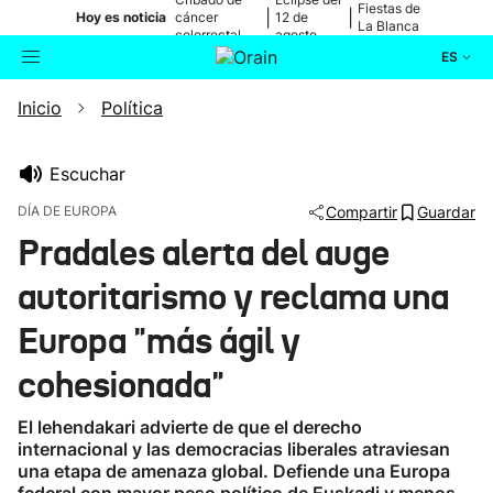
Fiestas de
|
|
Hoy es noticia
cáncer
12 de
La Blanca
colorrectal
agosto
ES
Inicio
Política
Actualidad
Buscador
Política
Escuchar
DÍA DE EUROPA
Compartir
Guardar
Cultura
Pradales alerta del auge
autoritarismo y reclama una
Ikusmiran
Europa "más ágil y
Eguraldia
cohesionada"
El lehendakari advierte de que el derecho
internacional y las democracias liberales atraviesan
una etapa de amenaza global. Defiende una Europa