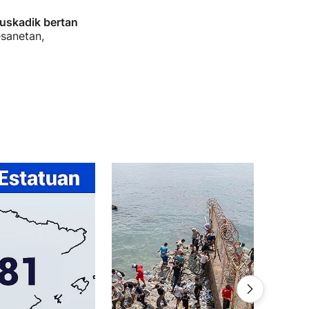
uskadik bertan
esanetan,