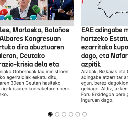
les, Marlaska, Bolaños
EAE adingabe m
 Albares Kongresuan
hartzeko Estat
rtuko dira abuztuaren
ezarritako kupo
ieran, Ceutako
dago, eta Nafar
azio-krisia dela eta
azpitik
niako Gobernuak lau ministroen
Arabak, Bizkaiak eta
ko agerraldiak eskatu ditu,
adingabe atzerritar a
laren 30ean Ceutan hasitako
egun, berez dagokion
zio-krisiaren kudeaketaren berri
gehiago. Aldiz, azken
eko.
Foru Erkidegoa bere 
inguruan dago.