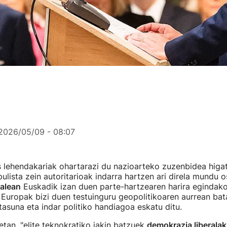
2026/05/09 - 08:07
 lehendakariak ohartarazi du nazioarteko zuzenbidea higat
ista zein autoritarioak indarra hartzen ari direla mundu o
alean
Euskadik izan duen parte-hartzearen harira egindak
Europak bizi duen testuinguru geopolitikoaren aurrean ba
tasuna eta indar politiko handiagoa eskatu ditu.
etan, "elite teknokratiko jakin batzuek
demokrazia liberala