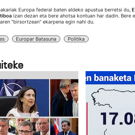
akariak Europa federal baten aldeko apustua berretsi du,
E
tiboa
izan dezan eta bere ahotsa kontuan har dadin. Bere 
ren "birsortzean" ekarpena egin nahi du.
es
Europar Batasuna
Politika
aiteke