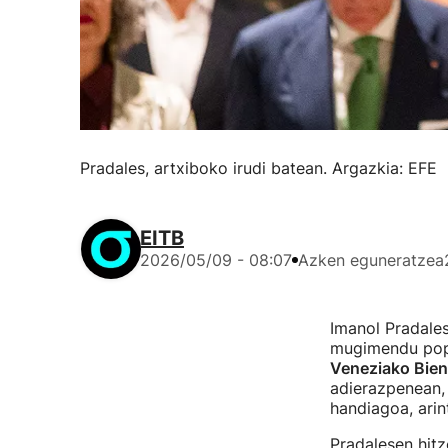
Pradales, artxiboko irudi batean. Argazkia: EFE
EITB
2026/05/09 - 08:07
Azken eguneratzea
Imanol Pradales
mugimendu popul
Veneziako Bien
adierazpenean, 
handiagoa, arin
Pradalesen hitz