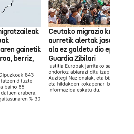
igratzaileak
Ceutako migrazio krisiaren
uak
aurretik alertak jaso zituen
aren gainetik
ala ez galdetu dio epaileak
roa, berriz,
Guardia Zibilari
Iustitia Europak jarritako salaketaren
ondorioz abiarazi ditu izapideak
 Gipuzkoak 843
Auzitegi Nazionalak, eta bizi direnen
rtatzen dituzte
eta hildakoen kokapenari buruzko
a baino 65
informazioa eskatu du.
 datuen arabera,
gaitasunaren % 30