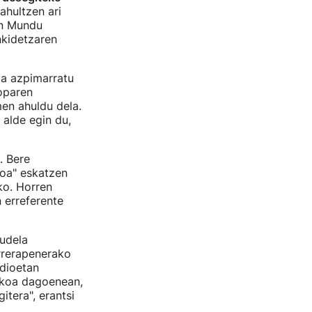
ahultzen ari
ren Mundu
nkidetzaren
la azpimarratu
roparen
en ahuldu dela.
 alde egin du,
. Bere
goa" eskatzen
ko. Horren
 erreferente
udela
rrerapenerako
dioetan
tikoa dagoenean,
itera", erantsi