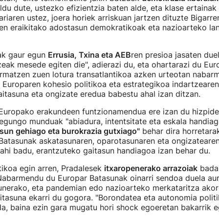
du dute, ustezko efizientzia baten alde, eta klase ertainak 
ariaren ustez, joera horiek arriskuan jartzen dituzte Bigar
en eraikitako adostasun demokratikoak eta nazioarteko la
ak gaur egun
Errusia, Txina eta AEB
ren presioa jasaten due
zeak mesede egiten die", adierazi du, eta ohartarazi du Eu
rmatzen zuen lotura transatlantikoa azken urteotan nabarm
 Europaren kohesio politikoa eta estrategikoa indartzearen
itasuna eta ongizate eredua babestu ahal izan ditzan.
Europako erakundeen funtzionamendua ere izan du hizpide
egungo munduak "abiadura, intentsitate eta eskala handia
asun gehiago eta burokrazia gutxiago"
behar dira horretara
 Batasunak askatasunaren, oparotasunaren eta ongizatearen
 nahi badu, erantzuteko gaitasun handiagoa izan behar du.
tikoa egin arren, Pradalesek
itxaropenerako arrazoiak
bada
Nabarmendu du Europar Batasunak oinarri sendoa duela au
sunerako, eta pandemian edo nazioarteko merkataritza akor
itasuna ekarri du gogora. "Borondatea eta autonomia poli
da, baina ezin gara mugatu hori shock egoeretan bakarrik eg