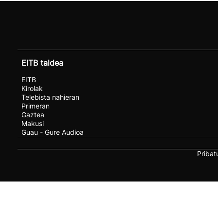
EITB taldea
EITB
Kirolak
Telebista nahieran
Primeran
Gaztea
Makusi
Guau - Gure Audioa
Pribat