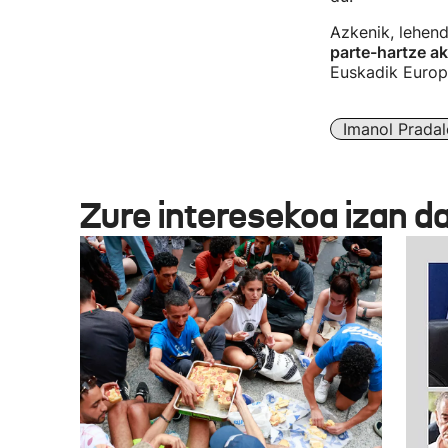
Azkenik, lehend
parte-hartze ak
Euskadik Europa
Imanol Pradal
Zure interesekoa izan d