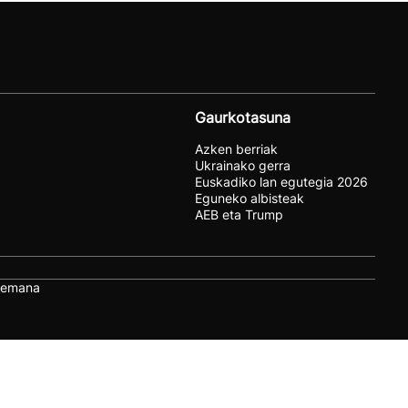
Gaurkotasuna
Azken berriak
Ukrainako gerra
Euskadiko lan egutegia 2026
Eguneko albisteak
AEB eta Trump
remana