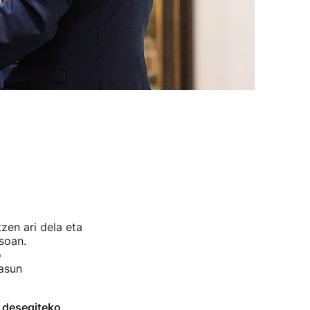
zen ari dela eta
soan.
o
tasun
k desegiteko