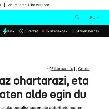
|
n
Abuztuaren 12ko eklipsea
EU
dia
Klisk
Zuretzat
Zuzenekoak
Azken berriak
Klisk
Zuzenekoak
Zuretzat
Elkarbanatu
Gorde
z ohartarazi, eta
Azken berriak
aten alde egin du
ailako populismoaren eta autoritarismoaren