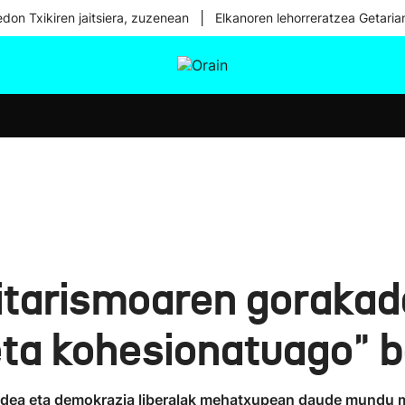
|
don Txikiren jaitsiera, zuzenean
Elkanoren lehorreratzea Getaria
tura
Ikusmiran
Egural
Osasuna
Teknologia
itarismoaren gorakada
eta kohesionatuago" b
idea eta demokrazia liberalak mehatxupean daude mundu m