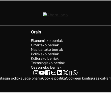
Orain
Ekonomiako berriak
Gizarteko berriak
Nazioarteko berriak
Politikako berriak
Kulturako berriak
Teknologiako berriak
Osasuneko berriak
utasun politika
Lege oharra
Cookie politika
Cookieen konfigurazioa
Har