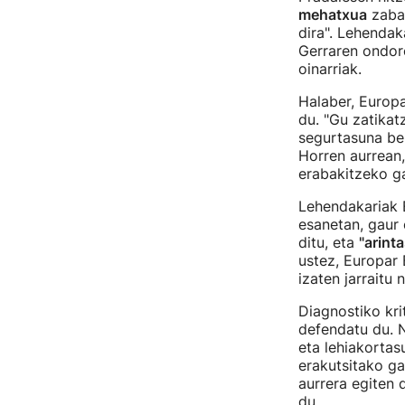
mehatxua
zabal
dira". Lehendak
Gerraren ondor
oinarriak.
Halaber, Europ
du. "Gu zatikat
segurtasuna be
Horren aurrean,
erabakitzeko ga
Lehendakariak 
esanetan, gaur 
ditu, eta
"arint
ustez, Europar
izaten jarraitu
Diagnostiko kri
defendatu du. 
eta lehiakorta
erakutsitako ga
aurrera egiten 
du.