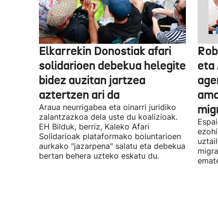
Elkarrekin Donostiak afari
Rob
solidarioen debekua helegite
eta
bidez auzitan jartzea
age
aztertzen ari da
ama
Araua neurrigabea eta oinarri juridiko
migr
zalantzazkoa dela uste du koalizioak.
Espai
EH Bilduk, berriz, Kaleko Afari
ezohi
Solidarioak plataformako boluntarioen
uztai
aurkako "jazarpena" salatu eta debekua
migra
bertan behera uzteko eskatu du.
emat