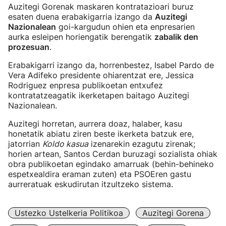
Auzitegi Gorenak maskaren kontratazioari buruz
esaten duena erabakigarria izango da
Auzitegi
Nazionalean
goi-kargudun ohien eta enpresarien
aurka esleipen horiengatik berengatik
zabalik den
prozesuan
.
Erabakigarri izango da, horrenbestez, Isabel Pardo de
Vera Adifeko presidente ohiarentzat ere, Jessica
Rodriguez enpresa publikoetan entxufez
kontratatzeagatik ikerketapen baitago Auzitegi
Nazionalean.
Auzitegi horretan, aurrera doaz, halaber, kasu
honetatik abiatu ziren beste ikerketa batzuk ere,
jatorrian
Koldo kasua
izenarekin ezagutu zirenak;
horien artean, Santos Cerdan buruzagi sozialista ohiak
obra publikoetan egindako amarruak (behin-behineko
espetxealdira eraman zuten) eta PSOEren gastu
aurreratuak eskudirutan itzultzeko sistema.
Ustezko Ustelkeria Politikoa
Auzitegi Gorena