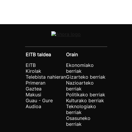
EITB taldea
Orain
EITB
Ekonomiako
Kirolak
berriak
Telebista nahieran
Gizarteko berriak
Primeran
Nazioarteko
Gaztea
berriak
Makusi
Politikako berriak
Guau - Gure
Kulturako berriak
Audioa
Teknologiako
berriak
Osasuneko
berriak