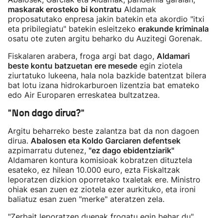
maskarak erosteko bi kontratu
Aldamak
proposatutako enpresa jakin batekin eta akordio "itxi
eta pribilegiatu" batekin esleitzeko
erakunde kriminala
osatu ote zuten argitu beharko du Auzitegi Gorenak.
Fiskalaren arabera, froga argi bat dago,
Aldamari
beste kontu batzuetan ere mesede
egin ziotela
ziurtatuko lukeena, hala nola bazkide batentzat bilera
bat lotu izana hidrokarburoen lizentzia bat emateko
edo Air Europaren erreskatea bultzatzea.
"Non dago dirua?"
Argitu beharreko beste zalantza bat da non dagoen
dirua.
Abalosen eta Koldo Garciaren defentsek
azpimarratu dutenez,
"ez dago ebidentziarik"
Aldamaren kontura komisioak kobratzen dituztela
esateko, ez hilean 10.000 euro, ezta Fiskaltzak
leporatzen dizkion oporretako txaletak ere. Ministro
ohiak esan zuen ez ziotela ezer aurkituko, eta ironi
baliatuz esan zuen "merke" ateratzen zela.
"Zerbait leporatzen duenak frogatu egin behar du",