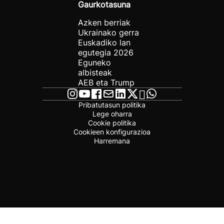
Gaurkotasuna
Azken berriak
Ukrainako gerra
Euskadiko lan
egutegia 2026
Eguneko
albisteak
AEB eta Trump
Pribatutasun politika
Lege oharra
Cookie politika
Cookieen konfigurazioa
Harremana