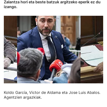
Zalantza hori eta beste batzuk argitzeko eperik ez du
izango.
Koldo García, Victor de Aldama eta Jose Luis Abalos.
Agentzien argazkiak.