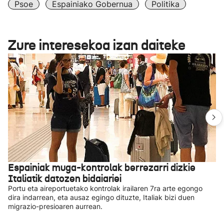
Psoe
Espainiako Gobernua
Politika
Zure interesekoa izan daiteke
Espainiak muga-kontrolak berrezarri dizkie
Italiatik datozen bidaiariei
Portu eta aireportuetako kontrolak irailaren 7ra arte egongo
dira indarrean, eta ausaz egingo dituzte, Italiak bizi duen
migrazio-presioaren aurrean.