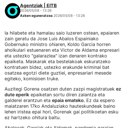
Agentziak | EITB
2026/05/08 - 13:26
Azken eguneratzea
2026/05/08 - 13:26
Ia hilabete eta hamalau saio luzeren ostean, epaiaren
zain geratu da Jose Luis Abalos Espainiako
Gobernuko ministro ohiaren, Koldo Garcia horren
aholkulari estuenaren eta Victor de Aldama enpresari
eta ustezko "galarazlea" izan denaren kontrako
epaiketa. Maskarak eta bestelakoak eskuratzeko
kontratuen bidez, ustezko erakunde kriminal bat
osatzea egotzi diete guztiei, enpresariari mesede
egiteko, komisioen truke.
Auzitegi Gorena osatzen duten zazpi magistratuek
ez
dute eperik
epaiketan sortu diren zalantza eta
galderei erantzun eta
epaia emateko
. Ez da espero
maiatzaren 17ko Andaluziako hauteskundeak baino
lehen iristea epai hori, Gorenak gai politikoetan esku
ez hartzeko ohitura baitu.
Abalosek, Garciak eta Aldamak, pandemia garaian,