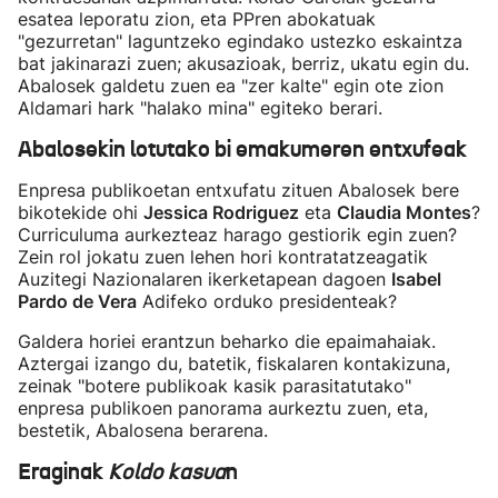
esatea leporatu zion, eta PPren abokatuak
"gezurretan" laguntzeko egindako ustezko eskaintza
bat jakinarazi zuen; akusazioak, berriz, ukatu egin du.
Abalosek galdetu zuen ea "zer kalte" egin ote zion
Aldamari hark "halako mina" egiteko berari.
Abalosekin lotutako bi emakumeren entxufeak
Enpresa publikoetan entxufatu zituen Abalosek bere
bikotekide ohi
Jessica Rodriguez
eta
Claudia Montes
?
Curriculuma aurkezteaz harago gestiorik egin zuen?
Zein rol jokatu zuen lehen hori kontratatzeagatik
Auzitegi Nazionalaren ikerketapean dagoen
Isabel
Pardo de Vera
Adifeko orduko presidenteak?
Galdera horiei erantzun beharko die epaimahaiak.
Aztergai izango du, batetik, fiskalaren kontakizuna,
zeinak "botere publikoak kasik parasitatutako"
enpresa publikoen panorama aurkeztu zuen, eta,
bestetik, Abalosena berarena.
Eraginak
Koldo kasua
n