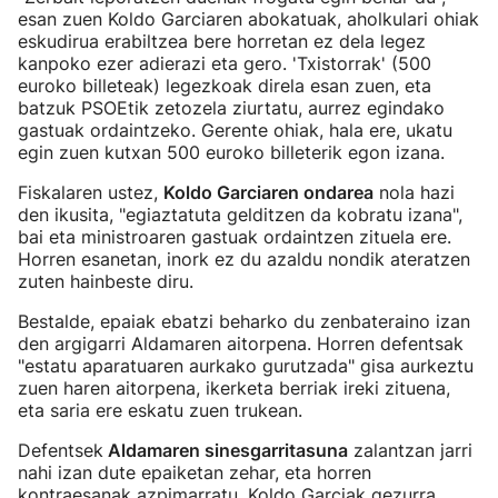
esan zuen Koldo Garciaren abokatuak, aholkulari ohiak
eskudirua erabiltzea bere horretan ez dela legez
kanpoko ezer adierazi eta gero. 'Txistorrak' (500
euroko billeteak) legezkoak direla esan zuen, eta
batzuk PSOEtik zetozela ziurtatu, aurrez egindako
gastuak ordaintzeko. Gerente ohiak, hala ere, ukatu
egin zuen kutxan 500 euroko billeterik egon izana.
Fiskalaren ustez,
Koldo Garciaren ondarea
nola hazi
den ikusita, "egiaztatuta gelditzen da kobratu izana",
bai eta ministroaren gastuak ordaintzen zituela ere.
Horren esanetan, inork ez du azaldu nondik ateratzen
zuten hainbeste diru.
Bestalde, epaiak ebatzi beharko du zenbateraino izan
den argigarri Aldamaren aitorpena. Horren defentsak
"estatu aparatuaren aurkako gurutzada" gisa aurkeztu
zuen haren aitorpena, ikerketa berriak ireki zituena,
eta saria ere eskatu zuen trukean.
Defentsek
Aldamaren sinesgarritasuna
zalantzan jarri
nahi izan dute epaiketan zehar, eta horren
kontraesanak azpimarratu. Koldo Garciak gezurra