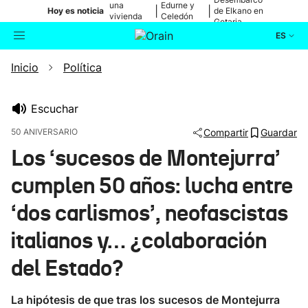
una
Edurne y
|
|
Hoy es noticia
de Elkano en
vivienda
Celedón
Getaria
de Bilbao
Txiki
ES
Inicio
Política
Actualidad
Buscador
Política
Escuchar
50 ANIVERSARIO
Compartir
Guardar
Cultura
Los ‘sucesos de Montejurra’
cumplen 50 años: lucha entre
Ikusmiran
‘dos carlismos’, neofascistas
Eguraldia
italianos y… ¿colaboración
del Estado?
La hipótesis de que tras los sucesos de Montejurra