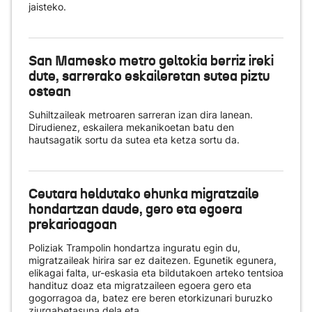
jaisteko.
San Mamesko metro geltokia berriz ireki
dute, sarrerako eskaileretan sutea piztu
ostean
Suhiltzaileak metroaren sarreran izan dira lanean.
Dirudienez, eskailera mekanikoetan batu den
hautsagatik sortu da sutea eta ketza sortu da.
Ceutara heldutako ehunka migratzaile
hondartzan daude, gero eta egoera
prekarioagoan
Poliziak Trampolin hondartza inguratu egin du,
migratzaileak hirira sar ez daitezen. Egunetik egunera,
elikagai falta, ur-eskasia eta bildutakoen arteko tentsioa
handituz doaz eta migratzaileen egoera gero eta
gogorragoa da, batez ere beren etorkizunari buruzko
ziurgabetasuna dela eta.