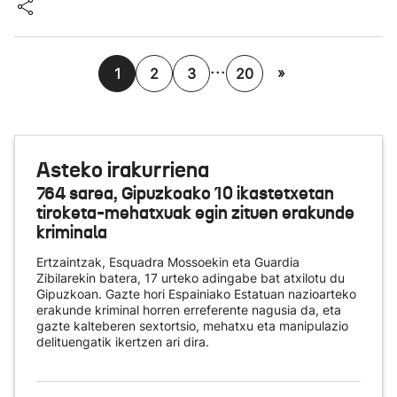
...
»
1
2
3
20
Asteko irakurriena
764 sarea, Gipuzkoako 10 ikastetxetan
tiroketa-mehatxuak egin zituen erakunde
kriminala
Ertzaintzak, Esquadra Mossoekin eta Guardia
Zibilarekin batera, 17 urteko adingabe bat atxilotu du
Gipuzkoan. Gazte hori Espainiako Estatuan nazioarteko
erakunde kriminal horren erreferente nagusia da, eta
gazte kalteberen sextortsio, mehatxu eta manipulazio
delituengatik ikertzen ari dira.