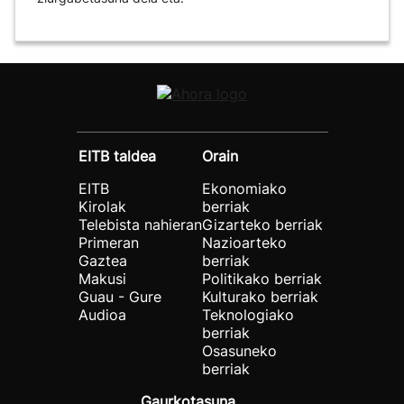
EITB taldea
Orain
EITB
Ekonomiako
Kirolak
berriak
Telebista nahieran
Gizarteko berriak
Primeran
Nazioarteko
Gaztea
berriak
Makusi
Politikako berriak
Guau - Gure
Kulturako berriak
Audioa
Teknologiako
berriak
Osasuneko
berriak
Gaurkotasuna