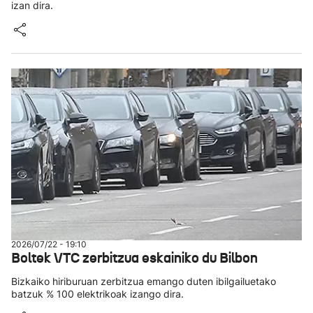
izan dira.
2026/07/22 - 19:10
Boltek VTC zerbitzua eskainiko du Bilbon
Bizkaiko hiriburuan zerbitzua emango duten ibilgailuetako
batzuk % 100 elektrikoak izango dira.