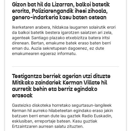
Gizon bat hil da Lizarran, balkoi batetik
erorita, Poliziarengandik ihesi zihoala,
genero-indarkeria kasu baten ostean
Ikerketaren arabera, hildakoa laugarren solairutik erori
da balkoi batetik bestera igarotzen saiatzen ari zela,
agenteak Santiago plazako etxebizitza batera iritsi
direnean. Bertan, emakume batek eraso baten berri
eman du. Auzia sekretupean dagoenez, ez dute
emakumearen egoeraz informatu.
Testigantza berriek agerian utzi dituzte
Mitikako zaindariek Kerman Villate hil
aurretik behin eta berriz egindako
erasoak
Gasteizko diskoteka horretako segurtasun-langileek
Kerman hil aurreko hilabeteetan egindako eraso jakin
batzuen berri eman dute lau gaztek Radio Euskadin,
esklusiban, erreportaje batean. Kasu guztiak
Ertzaintzaren aurrean salatu zituzten.