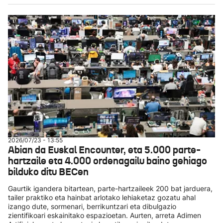
2026/07/23 - 13:55
Abian da Euskal Encounter, eta 5.000 parte-
hartzaile eta 4.000 ordenagailu baino gehiago
bilduko ditu BECen
Gaurtik igandera bitartean, parte-hartzaileek 200 bat jarduera,
tailer praktiko eta hainbat arlotako lehiaketaz gozatu ahal
izango dute, sormenari, berrikuntzari eta dibulgazio
zientifikoari eskainitako espazioetan. Aurten, arreta Adimen