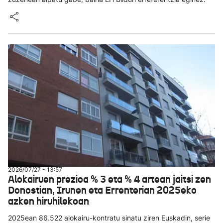
2026/07/27 - 13:57
Alokairuen prezioa % 3 eta % 4 artean jaitsi zen
Donostian, Irunen eta Errenterian 2025eko
azken hiruhilekoan
2025ean 86.522 alokairu-kontratu sinatu ziren Euskadin, serie