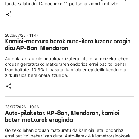
tanda salatu du. Dagoeneko 11 pertsona zigortu dituzte.
2026/07/23 - 11:44
Kamioi-matxura batek auto-ilara luzeak eragin
ditu AP-8an, Mendaron
Auto-ilarak lau kilometrokoak izatera iritsi dira, goizeko lehen
orduan gertatutako matxuraren ondorioz errei bat itxi behar
izan baitute. 10:30ak pasata, kamioia errepidetik kendu eta
zirkulazioa bere onera itzuli da.
23/07/2026 - 10:16
Auto-pilaketak AP-8an, Mendaron, kamioi
baten matxurak eraginda
Goizeko lehen orduan matxuratu da kamioia, eta, ondorioz,
errei bat itxi behar izan dute. Auto-ilarak 4 kilometrorainokoak