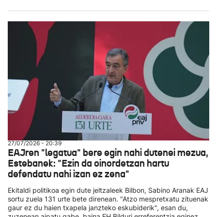
27/07/2026 - 20:39
EAJren "legatua" bere egin nahi dutenei mezua,
Estebanek: "Ezin da oinordetzan hartu
defendatu nahi izan ez zena"
Ekitaldi politikoa egin dute jeltzaleek Bilbon, Sabino Aranak EAJ
sortu zuela 131 urte bete direnean. "Atzo mespretxatu zituenak
gaur ez du haien txapela janzteko eskubiderik", esan du,
zuzenean aipatu gabe, baina EH Bilduri erreferentzia eginez.