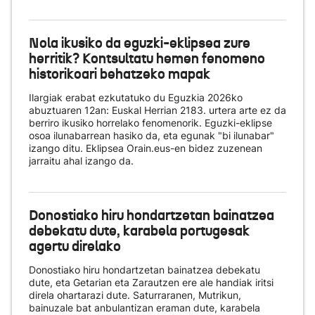
Nola ikusiko da eguzki-eklipsea zure
herritik? Kontsultatu hemen fenomeno
historikoari behatzeko mapak
Ilargiak erabat ezkutatuko du Eguzkia 2026ko
abuztuaren 12an: Euskal Herrian 2183. urtera arte ez da
berriro ikusiko horrelako fenomenorik. Eguzki-eklipse
osoa ilunabarrean hasiko da, eta egunak "bi ilunabar"
izango ditu. Eklipsea Orain.eus-en bidez zuzenean
jarraitu ahal izango da.
Donostiako hiru hondartzetan bainatzea
debekatu dute, karabela portugesak
agertu direlako
Donostiako hiru hondartzetan bainatzea debekatu
dute, eta Getarian eta Zarautzen ere ale handiak iritsi
direla ohartarazi dute. Saturraranen, Mutrikun,
bainuzale bat anbulantizan eraman dute, karabela