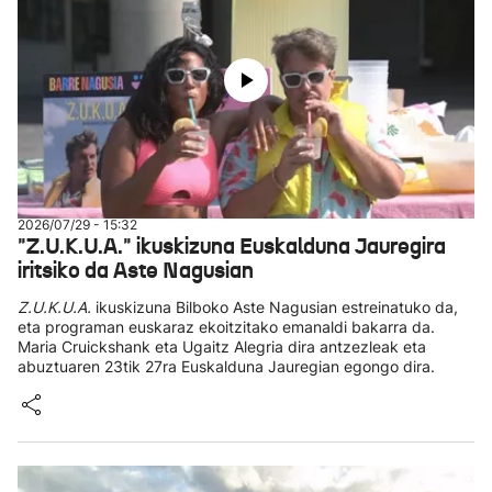
2026/07/29 - 15:32
"Z.U.K.U.A." ikuskizuna Euskalduna Jauregira
iritsiko da Aste Nagusian
Z.U.K.U.A.
ikuskizuna Bilboko Aste Nagusian estreinatuko da,
eta programan euskaraz ekoitzitako emanaldi bakarra da.
Maria Cruickshank eta Ugaitz Alegria dira antzezleak eta
abuztuaren 23tik 27ra Euskalduna Jauregian egongo dira.