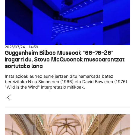
2026/07/24 - 14:59
Guggenheim Bilbao Museoak "66-76-26"
iragarri du, Steve McQueenek museoarentzat
sortutako lana
Instalazioak aurrez aurre jartzen ditu hamarkada batez
bereizitako Nina Simoneren (1966) eta David Bowieren (1976)
"Wild is the Wind" interpretazio mitikoak.