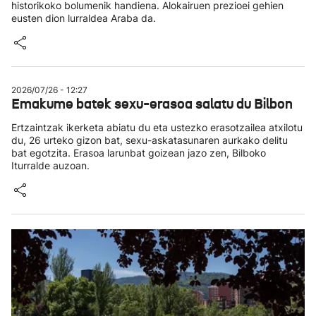
historikoko bolumenik handiena. Alokairuen prezioei gehien
eusten dion lurraldea Araba da.
2026/07/26 - 12:27
Emakume batek sexu-erasoa salatu du Bilbon
Ertzaintzak ikerketa abiatu du eta ustezko erasotzailea atxilotu
du, 26 urteko gizon bat, sexu-askatasunaren aurkako delitu
bat egotzita. Erasoa larunbat goizean jazo zen, Bilboko
Iturralde auzoan.