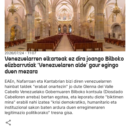
2026/07/24 - 11:07
Venezuelarren elkarteak ez dira joango Bilboko
elizbarrutiak 'Venezuelaren alde' gaur egingo
duen mezara
EAEn, Nafarroan eta Kantabrian bizi diren venezuelarren
hainbat taldek "erabat onartezin" jo dute Glenna del Valle
Cabello Venezuelako Gobernuaren Bilboko kontsula (Diosdado
Cabelloren arreba) bertan egotea, eta leporatu diote "biktimen
mina" erabili nahi izatea "krisi demokratiko, humanitario eta
instituzional sakon baten ardura duen erregimenaren
legitimazio politikorako" tresna gisa.