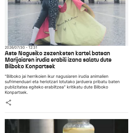
2026/07/30 - 12:31
Aste Nagusiko zezenketen kartel batean
Marijaiaren irudia erabili izana salatu dute
Bilboko Konpartsek
"Bilboko jai herrikoien ikur nagusiaren irudia animalien
sufrimenduari eta heriotzari lotutako jarduera pribatu baten
publizitatea egiteko erabiltzea" kritikatu dute Bilboko
Konpartsek.