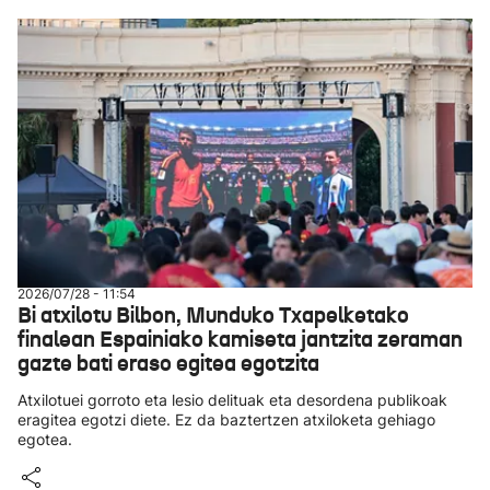
2026/07/28 - 11:54
Bi atxilotu Bilbon, Munduko Txapelketako
finalean Espainiako kamiseta jantzita zeraman
gazte bati eraso egitea egotzita
Atxilotuei gorroto eta lesio delituak eta desordena publikoak
eragitea egotzi diete. Ez da baztertzen atxiloketa gehiago
egotea.