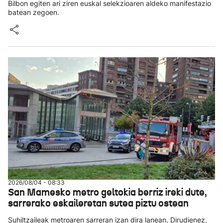
Bilbon egiten ari ziren euskal selekzioaren aldeko manifestazio
batean zegoen.
2026/08/04 - 08:33
San Mamesko metro geltokia berriz ireki dute,
sarrerako eskaileretan sutea piztu ostean
Suhiltzaileak metroaren sarreran izan dira lanean. Dirudienez,