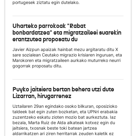
portugesek ziztatu egin dutelako.
Uharteko parrokoak "Rabat
bonbardatzea" eta migratzaileei suarekin
erantzutea proposatu du
Javier Aizpun apaizak hainbat mezu argitaratu ditu X
sare sozialean Ceutako migrazio krisiaren inguruan, eta
Marokoren eta migratzaileen aurkako muturreko neurri
gogorrak proposatu ditu.
Puyko jaitsiera bertan behera utzi dute
Lizarran, hirugarrenez
Uztailaren 29an egindako osoko bilkuran, oposizioko
taldeek bat egin zuten bozketan, eta UPNri erabakia
zuzentzeko eskatu zioten mozio bat aurkeztuta. Iaz
bezala, Marta Ruiz de Alda alkateak kotxez egin du
jaitsiera, txosnak beste toki batean jartzea
aldarrikatzen ari ziren herritarrak zeuden kaletik ez