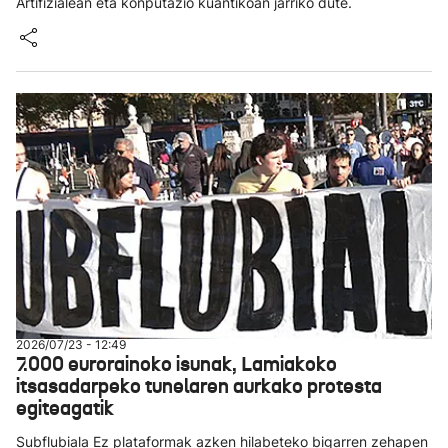
Artifizialean eta konputazio kuantikoan jarriko dute.
2026/07/23 - 12:49
7.000 eurorainoko isunak, Lamiakoko
itsasadarpeko tunelaren aurkako protesta
egiteagatik
Subflubiala Ez plataformak azken hilabeteko bigarren zehapen