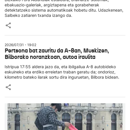
ebakuazio-galeriak, argiztapena eta gorabeherak
detektatzeko sistema automatikoak hobetu ditu. Udazkenean,
Salbeko zatiaren txanda izango da.
2026/07/31 - 19:02
Pertsona bat zauritu da A-8an, Muskizen,
Bilborako noranzkoan, autoa iraulita
Istripua 17:55 aldera jazo da, eta ibilgailua A-8 autobideko
eskuineko eta erdiko erreietan traban geratu da; ondorioz,
kilometro bateko ilarak sortu dira inguruetan, Bilbora bidean.