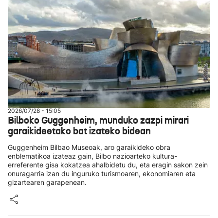
2026/07/28 - 15:05
Bilboko Guggenheim, munduko zazpi mirari
garaikideetako bat izateko bidean
Guggenheim Bilbao Museoak, aro garaikideko obra
enblematikoa izateaz gain, Bilbo nazioarteko kultura-
erreferente gisa kokatzea ahalbidetu du, eta eragin sakon zein
onuragarria izan du inguruko turismoaren, ekonomiaren eta
gizartearen garapenean.