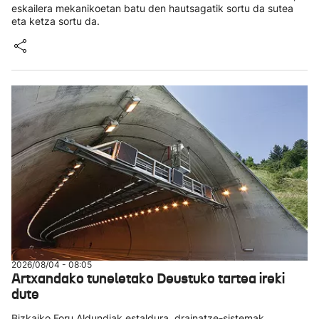
eskailera mekanikoetan batu den hautsagatik sortu da sutea
eta ketza sortu da.
2026/08/04 - 08:05
Artxandako tuneletako Deustuko tartea ireki
dute
Bizkaiko Foru Aldundiak estaldura, drainatze-sistemak,