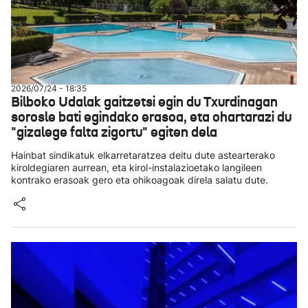
2026/07/24 - 18:35
Bilboko Udalak gaitzetsi egin du Txurdinagan
sorosle bati egindako erasoa, eta ohartarazi du
"gizalege falta zigortu" egiten dela
Hainbat sindikatuk elkarretaratzea deitu dute astearterako
kiroldegiaren aurrean, eta kirol-instalazioetako langileen
kontrako erasoak gero eta ohikoagoak direla salatu dute.