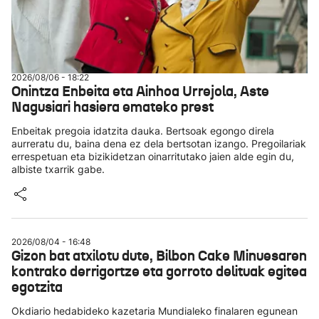
2026/08/06 - 18:22
Onintza Enbeita eta Ainhoa Urrejola, Aste
Nagusiari hasiera emateko prest
Enbeitak pregoia idatzita dauka. Bertsoak egongo direla
aurreratu du, baina dena ez dela bertsotan izango. Pregoilariak
errespetuan eta bizikidetzan oinarritutako jaien alde egin du,
albiste txarrik gabe.
2026/08/04 - 16:48
Gizon bat atxilotu dute, Bilbon Cake Minuesaren
kontrako derrigortze eta gorroto delituak egitea
egotzita
Okdiario hedabideko kazetaria Mundialeko finalaren egunean