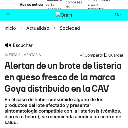
compases
|
|
Hoy es noticia
de San
altas y
de La
Sebastián
tormentas
Blanca
ES
Inicio
Actualidad
Sociedad
Actualidad
Buscador
Política
Escuchar
ALERTA ALIMENTARIA
Compartir
Guardar
Cultura
Alertan de un brote de listeria
en queso fresco de la marca
Ikusmiran
Goya distribuido en la CAV
Eguraldia
En el caso de haber consumido alguno de los
productos del lote afectado y presentar
sintomatología compatible con la listeriosis (vómitos,
diarrea o fiebre), se recomienda acudir a un centro de
salud.