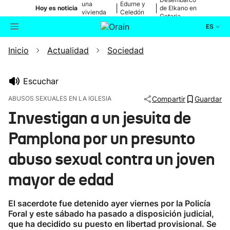
una
Edurne y
|
|
Hoy es noticia
de Elkano en
vivienda
Celedón
Getaria
de Bilbao
Txiki
ES
Inicio
Actualidad
Sociedad
Actualidad
Buscador
Política
Escuchar
ABUSOS SEXUALES EN LA IGLESIA
Compartir
Guardar
Cultura
Investigan a un jesuita de
Pamplona por un presunto
Ikusmiran
abuso sexual contra un joven
Eguraldia
mayor de edad
El sacerdote fue detenido ayer viernes por la Policía
Foral y este sábado ha pasado a disposición judicial,
que ha decidido su puesto en libertad provisional. Se