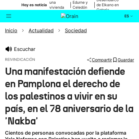
una
Edurne y
|
|
Hoy es noticia
de Elkano en
vivienda
Celedón
Getaria
de Bilbao
Txiki
ES
Inicio
Actualidad
Sociedad
Actualidad
Buscador
Política
Escuchar
REIVINDICACIÓN
Compartir
Guardar
Cultura
Una manifestación defiende
en Pamplona el derecho de
Ikusmiran
los palestinos a vivir en su
Eguraldia
país, en el 78 aniversario de la
'Nakba'
Cientos de personas convocadas por la plataforma