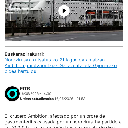
Euskaraz irakurri:
Norovirusak kutsatutako 21 lagun daramatzan
Ambition gurutzaontziak Galizia utzi eta Gijonerako
bidea hartu du
EITB
16/05/2026 - 14:30
Última actualización
16/05/2026 - 21:53
El crucero Ambition, afectado por un brote de
gastroenteritis causada por un norovirus, ha partido a
las 20:00 horas hacia Gijón tras una escala de diez