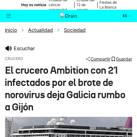
Fiestas de
|
|
Hoy es noticia
cáncer
12 de
La Blanca
colorrectal
agosto
ES
Inicio
Actualidad
Sociedad
Actualidad
Buscador
Política
Escuchar
CRUCERO
Compartir
Guardar
Cultura
El crucero Ambition con 21
infectados por el brote de
Ikusmiran
norovirus deja Galicia rumbo
Eguraldia
a Gijón