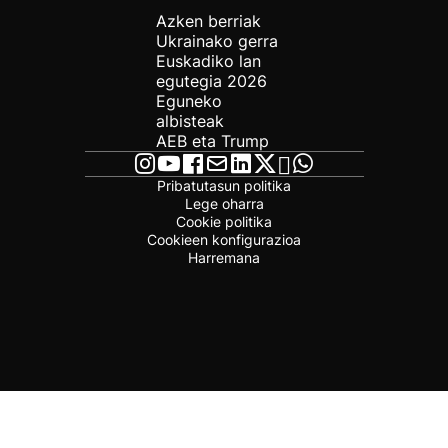
Azken berriak
Ukrainako gerra
Euskadiko lan
egutegia 2026
Eguneko
albisteak
AEB eta Trump
Pribatutasun politika
Lege oharra
Cookie politika
Cookieen konfigurazioa
Harremana