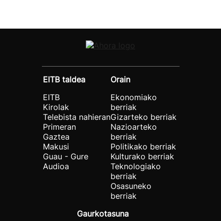
EITB taldea
Orain
EITB
Ekonomiako
Kirolak
berriak
Telebista nahieran
Gizarteko berriak
Primeran
Nazioarteko
Gaztea
berriak
Makusi
Politikako berriak
Guau - Gure
Kulturako berriak
Audioa
Teknologiako
berriak
Osasuneko
berriak
Gaurkotasuna