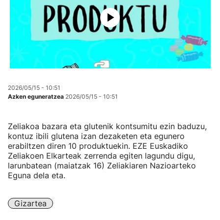
2026/05/15 - 10:51
Azken eguneratzea
2026/05/15 - 10:51
Zeliakoa bazara eta glutenik kontsumitu ezin baduzu,
kontuz ibili glutena izan dezaketen eta egunero
erabiltzen diren 10 produktuekin. EZE Euskadiko
Zeliakoen Elkarteak zerrenda egiten lagundu digu,
larunbatean (maiatzak 16) Zeliakiaren Nazioarteko
Eguna dela eta.
Gizartea