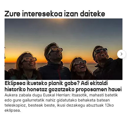
Zure interesekoa izan daiteke
Eklipsea ikusteko planik gabe? Adi ekitaldi
historiko honetaz gozatzeko proposamen hauei
Aukera zabala dugu Euskal Herrian: itsasotik, mahasti batetik
edo gure gailurretatik nahiz gidatutako behaketa batean
teleskopioz, besteak beste, ikusi dezakegu abuztuak 12ko
eklipsea.