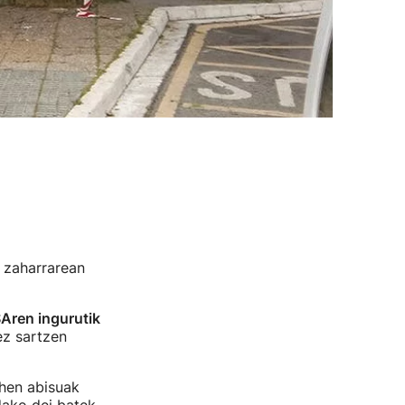
a zaharrarean
Aren ingurutik
ez sartzen
ehen abisuak