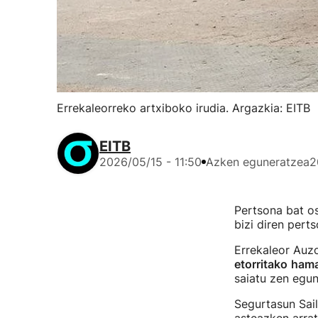
Errekaleorreko artxiboko irudia. Argazkia: EITB
EITB
2026/05/15 - 11:50
Azken eguneratzea
2
Pertsona bat os
bizi diren pert
Errekaleor Auz
etorritako
hama
saiatu zen egun
Segurtasun Sail