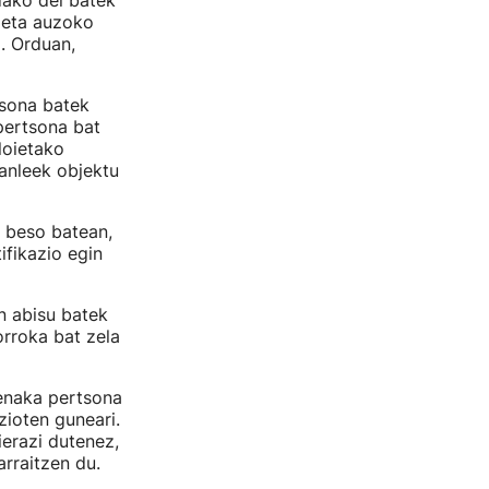
dako dei batek
a eta auzoko
. Orduan,
tsona batek
pertsona bat
loietako
tanleek objektu
 beso batean,
ifikazio egin
n abisu batek
orroka bat zela
enaka pertsona
zioten guneari.
ierazi dutenez,
arraitzen du.