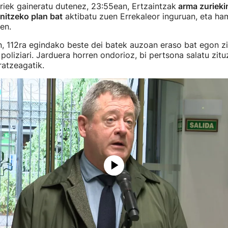
riek gaineratu dutenez, 23:55ean, Ertzaintzak
arma zurieki
nitzeko plan bat
aktibatu zuen Errekaleor inguruan, eta ha
uen.
, 112ra egindako beste dei batek auzoan eraso bat egon zi
 poliziari. Jarduera horren ondorioz, bi pertsona salatu zitu
atzeagatik.