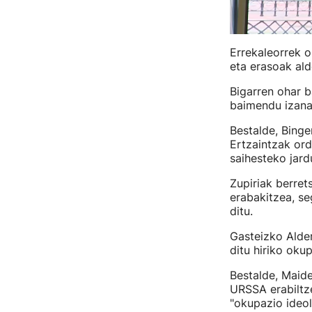
Errekaleorrek o
eta erasoak ald
Bigarren ohar b
baimendu izana
Bestalde, Binge
Ertzaintzak or
saihesteko jard
Zupiriak berret
erabakitzea, se
ditu.
Gasteizko Alder
ditu hiriko oku
Bestalde, Maide
URSSA erabiltze
"okupazio ideol