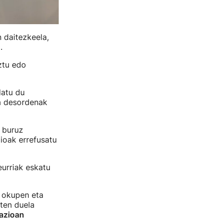
 daitezkeela,
.
ztu edo
datu du
a desordenak
i buruz
ioak errefusatu
eurriak eskatu
o okupen eta
zten duela
azioan