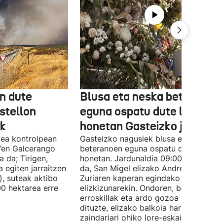
en dute
Blusa eta neska beteranoe
stellon
eguna ospatu dute larunba
ek
honetan Gasteizko jaietan
tea kontrolpean
Gasteizko nagusiek blusa eta neska
d’en Galcerango
beteranoen eguna ospatu dute larunb
a da; Tirigen,
honetan. Jardunaldia 09:00etan hasi
a egiten jarraitzen
da, San Migel elizako Andre Maria
), suteak aktibo
Zuriaren kaperan egindako
00 hektarea erre
elizkizunarekin. Ondoren, beteranoek
erroskillak eta ardo gozoa dastatu
dituzte, elizako balkoia hartu eta hiri
zaindariari ohiko lore-eskaintza egin