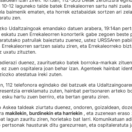
saldean izan ziren. 16:13an, 112-SOS Deiak zerbitzura egin
 10-12 laguneko talde batek Errekaleorren sartu nahi zuel
ela baimenik ematen, eta horrek eztabaidak sortzen ari zela
aratu zen.
izko Udaltzaingoak emandako datuen arabera, 19:14an per
t eskatu zuen Errekaleorren konorterik gabe zegoen beste 
aratutako patruilak baieztatu zuenez, ustez URSSAren pabi
 Errekaleorren sartzen saiatu ziren, eta Errekaleorreko biz
z uxatu zituzten.
adierazi duenez, zaurituetako batek borroka-markak zituen
ez zuen ospitalera joan behar izan. Agenteek hainbat ident
ziozko atestatua ireki zuten.
n, 112 telefonora egindako dei batzuek eta Udaltzaingoare
resentzia erreklamatu zuten, hainbat pertsonaren arteko b
k esku hartu zuen berriro, eta bertan geratu ziren.
o Askea taldeak ziurtatu duenez, ondoren, goizaldean, doz
ora
makilekin, burdinekin eta harriekin
, eta zuzenean eraso 
at lagun zauritu ziren, horietako bat larri. Komunikatuan ad
o pertsonak hausturak ditu garezurrean, eta ospitaleratuta j