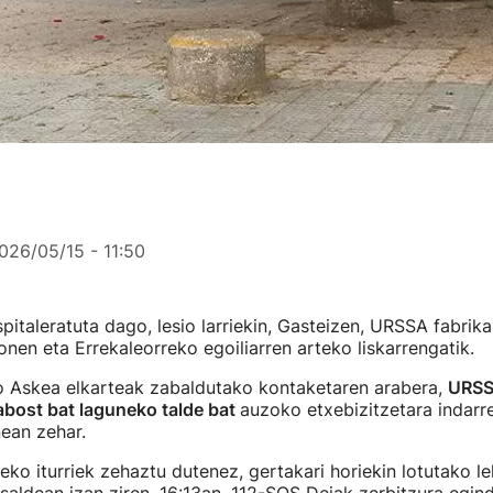
026/05/15 - 11:50
pitaleratuta dago, lesio larriekin, Gasteizen, URSSA fabrik
sonen eta Errekaleorreko egoiliarren arteko liskarrengatik.
o Askea elkarteak zabaldutako kontaketaren arabera,
URSS
bost bat laguneko talde bat
auzoko etxebizitzetara indarr
ean zehar.
eko iturriek zehaztu dutenez, gertakari horiekin lotutako l