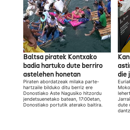
Baltsa piratek Kontxako
Kan
badia hartuko dute berriro
ast
astelehen honetan
die 
Piraten abordatzeak milaka parte-
Euria
hartzaile bilduko ditu berriz ere
Mokor
Donostiako Aste Nagusiko hitzordu
leher
jendetsuenetako batean, 17:00etan,
Jarra
Donostiako portutik aterako baitira.
dute 
dantz