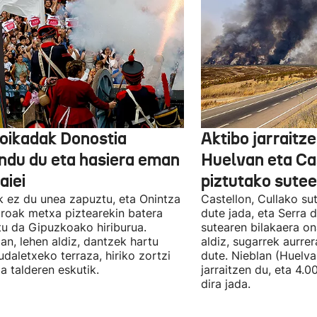
oikadak Donostia
Aktibo jarraitz
indu du eta hasiera eman
Huelvan eta Ca
jaiei
piztutako sute
k ez du unea zapuztu, eta Onintza
Castellon, Cullako su
oak metxa piztearekin batera
dute jada, eta Serra 
tu da Gipuzkoako hiriburua.
sutearen bilakaera on
ian, lehen aldiz, dantzek hartu
aldiz, sugarrek aurrer
udaletxeko terraza, hiriko zortzi
dute. Nieblan (Huelva
a talderen eskutik.
jarraitzen du, eta 4.0
dira jada.