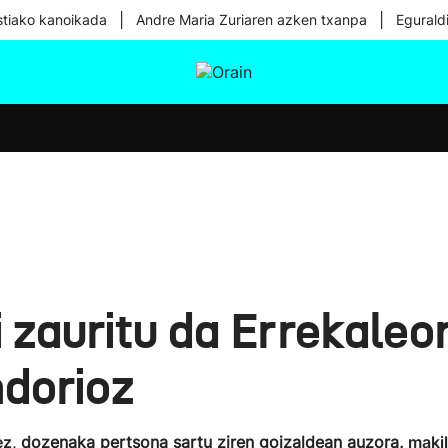
|
|
tiako kanoikada
Andre Maria Zuriaren azken txanpa
Egurald
tura
Ikusmiran
Egural
Osasuna
Teknologia
i zauritu da Errekaleo
ndorioz
ez,
dozenaka pertsona sartu ziren goizaldean auzora,
makil