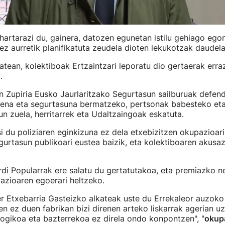
hartarazi du, gainera, datozen egunetan istilu gehiago egon
ez aurretik planifikatuta zeudela dioten lekukotzak daudela
atean, kolektiboak Ertzaintzari leporatu dio gertaerak erra
.
n Zupiria Eusko Jaurlaritzako Segurtasun sailburuak defen
dena eta segurtasuna bermatzeko, pertsonak babesteko et
un zuela, herritarrek eta Udaltzaingoak eskatuta.
si du poliziaren eginkizuna ez dela etxebizitzen okupazioar
gurtasun publikoari eustea baizik, eta kolektiboaren akusaz
di Popularrak ere salatu du gertatutakoa, eta premiazko n
pazioaren egoerari heltzeko.
r Etxebarria Gasteizko alkateak uste du Errekaleor auzok
n ez duen fabrikan bizi direnen arteko liskarrak agerian u
ogikoa eta bazterrekoa ez direla ondo konpontzen", "
okup