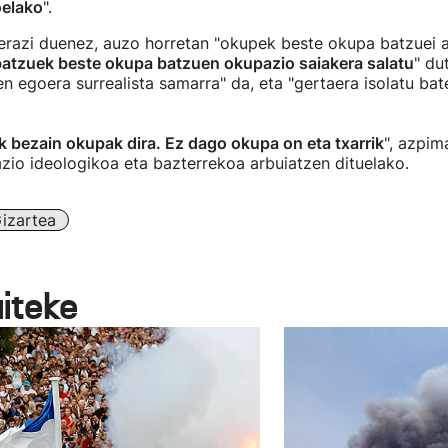
oelako
".
erazi duenez, auzo horretan "okupek beste okupa batzuei a
atzuek beste okupa batzuen okupazio saiakera salatu
" du
en egoera surrealista samarra" da, eta "gertaera isolatu ba
 bezain okupak dira. Ez dago okupa on eta txarrik
", azpim
zio ideologikoa eta bazterrekoa arbuiatzen dituelako.
izartea
aiteke