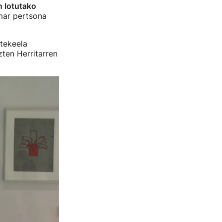
n lotutako
mar pertsona
tekeela
zten Herritarren