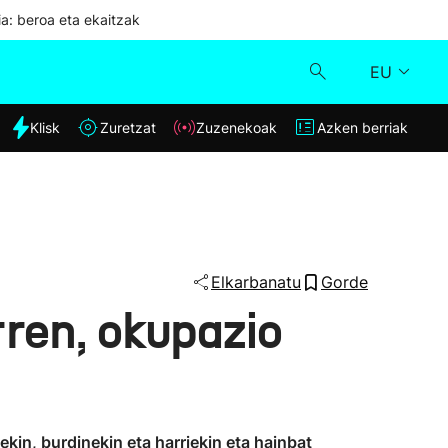
ia: beroa eta ekaitzak
EU
dia
Klisk
Zuretzat
Zuzenekoak
Azken berriak
Klisk
Zuzenekoak
Zuretzat
Elkarbanatu
Gorde
rren, okupazio
Azken berriak
ekin, burdinekin eta harriekin eta hainbat