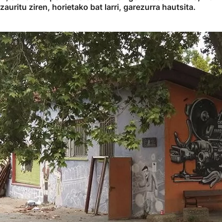
auritu ziren, horietako bat larri, garezurra hautsita.