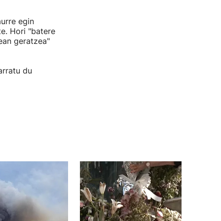
urre egin
te. Hori "batere
tean geratzea"
arratu du