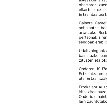
asteazken arrat
ohartarazi zuen
elkarteak ez zi
Ertzaintza bert
Gainera, Gaste
anbulantzia ba
artatzeko. Bert
pertsonak ziren
sendoak erabili
Udaltzaingoak 
baina azkenean 
zituzten eta ofi
Ondoren, 19:17a
Ertzaintzaren p
eta. Ertzaintza
Errekaleor Auz
iritsi ziren auz
Ondorioz, hainb
larri zauritutak