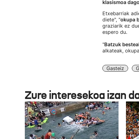
klasismoa dag
Etxebarriak adi
diete", "
okupa b
graziarik ez du
espero du.
"
Batzuk besteak
alkateak, okupa
Gasteiz
G
Zure interesekoa izan d