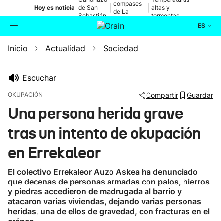
compases
|
|
Hoy es noticia
de San
altas y
de La
Sebastián
tormentas
Blanca
ES
Inicio
Actualidad
Sociedad
Actualidad
Buscador
Política
Escuchar
OKUPACIÓN
Compartir
Guardar
Cultura
Una persona herida grave
tras un intento de okupación
Ikusmiran
en Errekaleor
Eguraldia
El colectivo Errekaleor Auzo Askea ha denunciado
que decenas de personas armadas con palos, hierros
y piedras accedieron de madrugada al barrio y
atacaron varias viviendas, dejando varias personas
heridas, una de ellos de gravedad, con fracturas en el